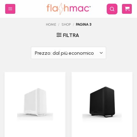
Salta
ai
contenuti
HOME
/
SHOP
/
PAGINA 3
FILTRA