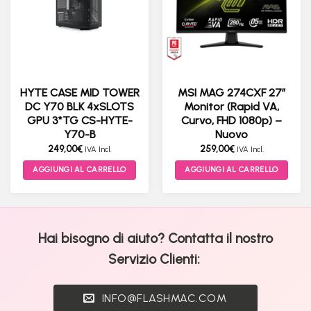
HYTE CASE MID TOWER
MSI MAG 274CXF 27″
DC Y70 BLK 4xSLOTS
Monitor (Rapid VA,
GPU 3*TG CS-HYTE-
Curvo, FHD 1080p) –
Y70-B
Nuovo
249,00
€
259,00
€
IVA Incl.
IVA Incl.
AGGIUNGI AL CARRELLO
AGGIUNGI AL CARRELLO
Hai bisogno di aiuto? Contatta il nostro
Servizio Clienti:
INFO@FLASHMAC.COM