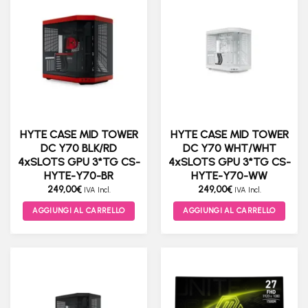
più
varianti.
Le
opzioni
possono
essere
scelte
nella
pagina
HYTE CASE MID TOWER
HYTE CASE MID TOWER
del
DC Y70 BLK/RD
DC Y70 WHT/WHT
prodotto
4xSLOTS GPU 3*TG CS-
4xSLOTS GPU 3*TG CS-
HYTE-Y70-BR
HYTE-Y70-WW
249,00
€
249,00
€
IVA Incl.
IVA Incl.
AGGIUNGI AL CARRELLO
AGGIUNGI AL CARRELLO