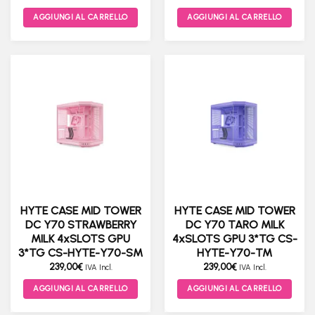
prezzo
prezzo
originale
attuale
AGGIUNGI AL CARRELLO
AGGIUNGI AL CARRELLO
era:
è:
459,00€.
219,00€.
HYTE CASE MID TOWER
HYTE CASE MID TOWER
DC Y70 STRAWBERRY
DC Y70 TARO MILK
MILK 4xSLOTS GPU
4xSLOTS GPU 3*TG CS-
3*TG CS-HYTE-Y70-SM
HYTE-Y70-TM
239,00
€
239,00
€
IVA Incl.
IVA Incl.
AGGIUNGI AL CARRELLO
AGGIUNGI AL CARRELLO