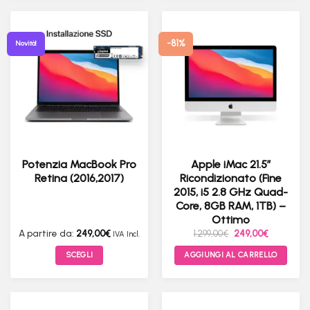
-81%
Novità!
Potenzia MacBook Pro
Apple iMac 21.5″
Retina (2016,2017)
Ricondizionato (Fine
2015, i5 2.8 GHz Quad-
Core, 8GB RAM, 1TB) –
Ottimo
Il
Il
A partire da:
249,00
€
1.299,00
€
249,00
€
IVA Incl.
prezzo
prezzo
originale
attuale
SCEGLI
AGGIUNGI AL CARRELLO
era:
è:
1.299,00€.
249,00€.
Questo
prodotto
ha