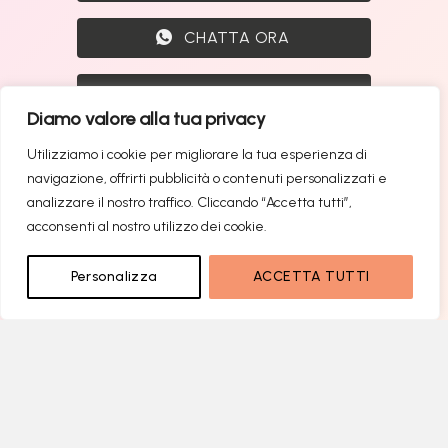
CHATTA ORA
0471 1726009
Diamo valore alla tua privacy
Utilizziamo i cookie per migliorare la tua esperienza di
navigazione, offrirti pubblicità o contenuti personalizzati e
Vuoi restare aggiornato sulle nostre nuove
analizzare il nostro traffico. Cliccando “Accetta tutti”,
offerte in anteprima? Seguici sui nostri canali
acconsenti al nostro utilizzo dei cookie.
social:
Personalizza
ACCETTA TUTTI
CANALE TELEGRAM
CANALE WHATSAPP