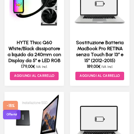
HYTE Thicc Q60
Sostituzione Batteria
White/Black dissipatore
MacBook Pro RETINA
a liquido da 240mm con
senza Touch Bar 13″ e
Display da 5″ e LED RGB
15″ (2012-2015)
179,00
€
189,00
€
IVA Incl.
IVA Incl.
AGGIUNGI AL CARRELLO
AGGIUNGI AL CARRELLO
-18%
Offerta!