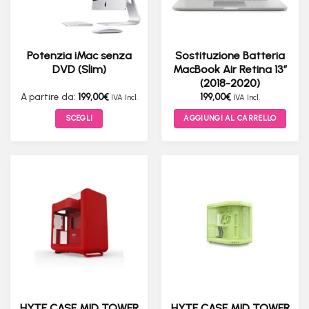
Potenzia iMac senza
Sostituzione Batteria
DVD (Slim)
MacBook Air Retina 13″
(2018-2020)
A partire da:
199,00
€
199,00
€
IVA Incl.
IVA Incl.
SCEGLI
AGGIUNGI AL CARRELLO
Questo
prodotto
ha
più
varianti.
Le
opzioni
possono
essere
scelte
nella
pagina
HYTE CASE MID TOWER
HYTE CASE MID TOWER
del