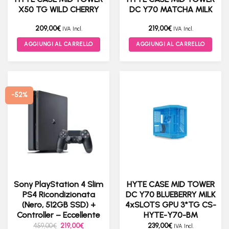
X50 TG WILD CHERRY
DC Y70 MATCHA MILK
prodotto
209,00
€
219,00
€
IVA Incl.
IVA Incl.
AGGIUNGI AL CARRELLO
AGGIUNGI AL CARRELLO
-52%
Sony PlayStation 4 Slim
HYTE CASE MID TOWER
PS4 Ricondizionata
DC Y70 BLUEBERRY MILK
(Nero, 512GB SSD) +
4xSLOTS GPU 3*TG CS-
Controller – Eccellente
HYTE-Y70-BM
Il
Il
459,00
€
219,00
€
239,00
€
IVA Incl.