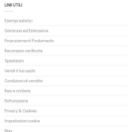
il
LINK UTILI
Gaming:
tuo
Trasforma
prossimo
il
PC
Tuo
in
Esempi estetici
Vecchio
comode
PC
rate,
Garanzia ed Estensione
in
anche
Valore
fino
con
Finanziamenti Findomestic
a
flashmac
60
mesi
Recensioni verificate
Spedizioni
Vendi il tuo usato
Condizioni di vendita
Resi e rimborsi
Fatturazione
Privacy & Cookies
Impostazioni cookie
Blog