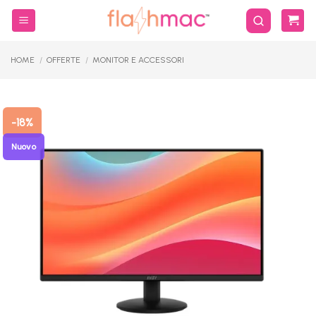
Salta
ai
contenuti
HOME
/
OFFERTE
/
MONITOR E ACCESSORI
-18%
Nuovo