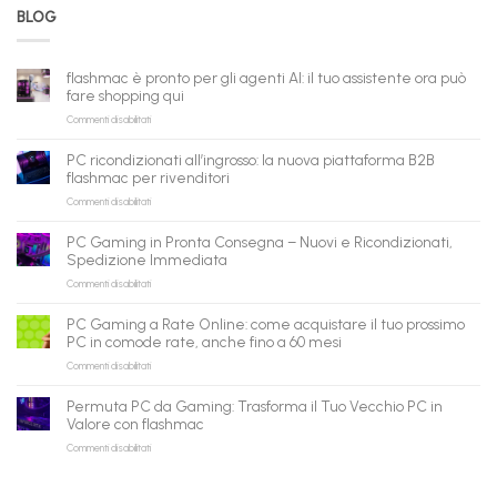
BLOG
flashmac è pronto per gli agenti AI: il tuo assistente ora può
fare shopping qui
su
Commenti disabilitati
flashmac
è
PC ricondizionati all’ingrosso: la nuova piattaforma B2B
pronto
flashmac per rivenditori
per
su
Commenti disabilitati
gli
PC
agenti
ricondizionati
AI:
PC Gaming in Pronta Consegna – Nuovi e Ricondizionati,
all’ingrosso:
il
Spedizione Immediata
la
tuo
su
Commenti disabilitati
nuova
assistente
PC
piattaforma
ora
Gaming
B2B
può
PC Gaming a Rate Online: come acquistare il tuo prossimo
in
flashmac
fare
PC in comode rate, anche fino a 60 mesi
Pronta
per
shopping
su
Commenti disabilitati
Consegna
rivenditori
qui
PC
–
Gaming
Nuovi
Permuta PC da Gaming: Trasforma il Tuo Vecchio PC in
a
e
Valore con flashmac
Rate
Ricondizionati,
su
Commenti disabilitati
Online:
Spedizione
Permuta
come
Immediata
PC
acquistare
da