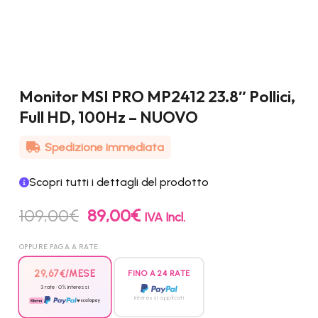
Monitor MSI PRO MP2412 23.8″ Pollici,
Full HD, 100Hz – NUOVO
Spedizione immediata
Scopri tutti i dettagli del prodotto
Il
Il
109,00
€
89,00
€
IVA Incl.
prezzo
prezzo
originale
attuale
OPPURE PAGA A RATE:
era:
è:
109,00€.
89,00€.
29,67
€
/MESE
FINO A 24 RATE
3 rate · 0% interessi
interessi applicati