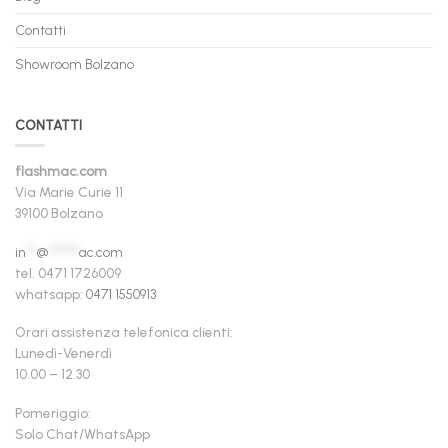
Contatti
Showroom Bolzano
CONTATTI
flashmac.com
Via Marie Curie 11
39100 Bolzano
in
**
@
******
ac.com
tel. 0471 1726009
whatsapp:
0471 1550913
Orari assistenza telefonica clienti:
Lunedì-Venerdì
10.00 – 12.30
Pomeriggio:
Solo Chat/WhatsApp