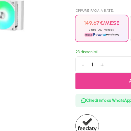
OPPURE PAGA A RATE:
149,67
€
/MESE
3 rate · 0% interessi
23 disponibili
Tryx Panorama 360 Dissipator
Chiedi info su WhatsAp