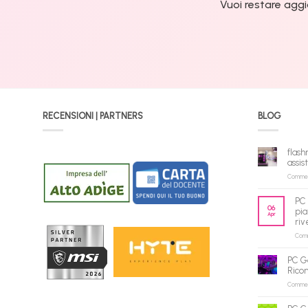
Vuoi restare aggi
RECENSIONI | PARTNERS
BLOG
flash
assis
Commenti
PC 
06
pia
Apr
riv
Comme
PC G
Rico
Commenti