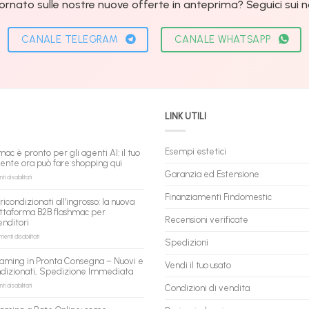
ornato sulle nostre nuove offerte in anteprima? Seguici sui nos
CANALE TELEGRAM
CANALE WHATSAPP
LINK UTILI
Esempi estetici
mac è pronto per gli agenti AI: il tuo
tente ora può fare shopping qui
Garanzia ed Estensione
su
 disabilitati
flashmac
è
Finanziamenti Findomestic
ricondizionati all’ingrosso: la nuova
pronto
ttaforma B2B flashmac per
per
Recensioni verificate
enditori
gli
agenti
su
nti disabilitati
Spedizioni
AI:
PC
il
ricondizionati
aming in Pronta Consegna – Nuovi e
tuo
Vendi il tuo usato
all’ingrosso:
ndizionati, Spedizione Immediata
assistente
la
ora
nuova
su
 disabilitati
Condizioni di vendita
può
piattaforma
PC
fare
B2B
Gaming