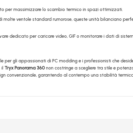
o per massimizzare lo scambio termico in spazi ottimizzati.
i molte ventole standard rumorose, queste unità bilanciano perfe
are dedicato per caricare video, GIF o monitorare i dati di siste
e per gli appassionati di PC modding e i professionisti che desid
 il
Tryx Panorama 360
non costringe a scegliere tra stile e potenza
esign convenzionale, garantendo al contempo una stabilità termica