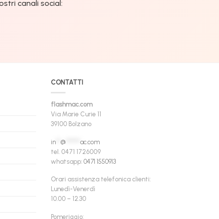
tri canali social:
CONTATTI
flashmac.com
Via Marie Curie 11
39100 Bolzano
in
**
@
******
ac.com
tel. 0471 1726009
whatsapp:
0471 1550913
Orari assistenza telefonica clienti:
Lunedì-Venerdì
10.00 – 12.30
Pomeriggio: