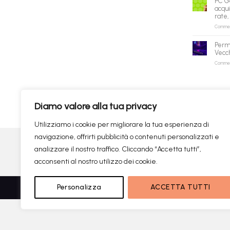
PC G
acqui
rate,
Commenti
Perm
Vecch
Commenti
✕
Diamo valore alla tua privacy
Prodotti consigliati
✦
RICERCHE DI TENDENZA
Utilizziamo i cookie per migliorare la tua esperienza di
navigazione, offrirti pubblicità o contenuti personalizzati e
Visa
PayPal
analizzare il nostro traffico. Cliccando “Accetta tutti”,
acconsenti al nostro utilizzo dei cookie.
Copyright
Ricerca istantanea
Personalizza
ACCETTA TUTTI