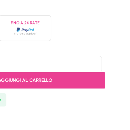
FINO A 24 RATE
interessi applicati
e a Liquido (AIO, 360mm, ARGB, Display 3D-AMOLED, Nero) quantità
AGGIUNGI AL CARRELLO
p