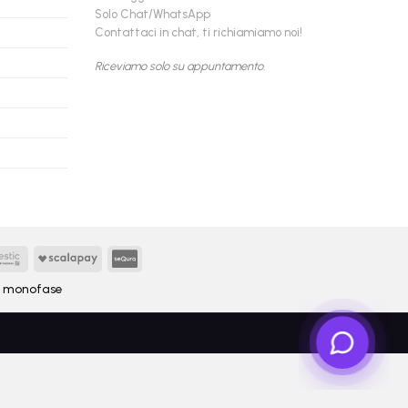
Solo Chat/WhatsApp
Contattaci in chat, ti richiamiamo noi!
Riceviamo solo su appuntamento.
Findomestic
Scalapay
seQura
y
monofase