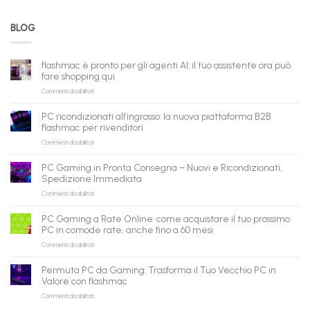
BLOG
flashmac è pronto per gli agenti AI: il tuo assistente ora può
fare shopping qui
su
Commenti disabilitati
flashmac
è
PC ricondizionati all’ingrosso: la nuova piattaforma B2B
pronto
flashmac per rivenditori
per
su
Commenti disabilitati
gli
PC
agenti
ricondizionati
AI:
PC Gaming in Pronta Consegna – Nuovi e Ricondizionati,
all’ingrosso:
il
Spedizione Immediata
la
tuo
su
Commenti disabilitati
nuova
assistente
PC
piattaforma
ora
Gaming
B2B
può
PC Gaming a Rate Online: come acquistare il tuo prossimo
in
flashmac
fare
PC in comode rate, anche fino a 60 mesi
Pronta
per
shopping
su
Commenti disabilitati
Consegna
rivenditori
qui
PC
–
Gaming
Nuovi
Permuta PC da Gaming: Trasforma il Tuo Vecchio PC in
a
e
Valore con flashmac
Rate
Ricondizionati,
su
Commenti disabilitati
Online:
Spedizione
Permuta
come
Immediata