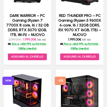
DARK WARRIOR – PC
RED THUNDER PRO – PC
Gaming (Ryzen 7
Gaming (Ryzen 5 9600X
7700X 8 core, 16 / 32 GB
6-core, 16 / 32GB DDR5,
DDR5, RTX 5070 12GB,
RX 9070 XT 16GB, 1TB) –
1TB, Wi-Fi) – NUOVO
NUOVO
Il
Il
2.099,00
€
1.999,00
€
1.999,00
€
IVA Incl.
IVA Incl.
prezzo
prezzo
fino a ~430 FPS su Fortnite ·
fino a ~460 FPS su Fortnite ·
originale
attuale
era:
è:
1080p (medio)
1080p (medio)
2.099,00€.
1.999,00€.
AGGIUNGI AL CARRELLO
AGGIUNGI AL CARRELLO
-5%
NEW!