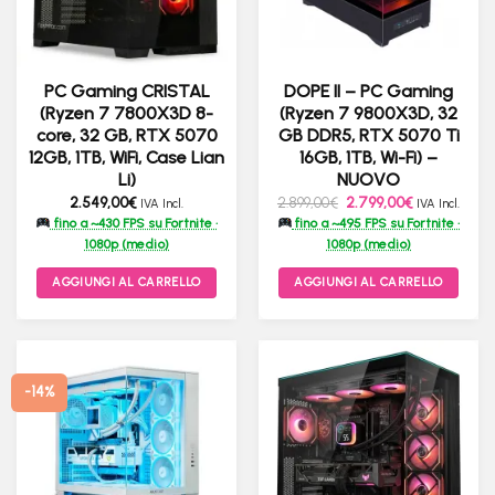
PC Gaming CRISTAL
DOPE II – PC Gaming
(Ryzen 7 7800X3D 8-
(Ryzen 7 9800X3D, 32
core, 32 GB, RTX 5070
GB DDR5, RTX 5070 Ti
12GB, 1TB, WiFi, Case Lian
16GB, 1TB, Wi-Fi) –
Li)
NUOVO
Il
Il
2.549,00
€
2.899,00
€
2.799,00
€
IVA Incl.
IVA Incl.
prezzo
prezzo
fino a ~430 FPS su Fortnite ·
fino a ~495 FPS su Fortnite ·
originale
attuale
era:
è:
1080p (medio)
1080p (medio)
2.899,00€.
2.799,00€.
AGGIUNGI AL CARRELLO
AGGIUNGI AL CARRELLO
-14%