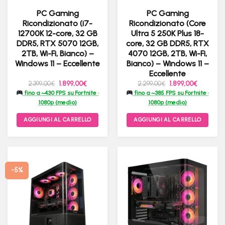
PC Gaming
PC Gaming
Ricondizionato (i7-
Ricondizionato (Core
12700K 12-core, 32 GB
Ultra 5 250K Plus 18-
DDR5, RTX 5070 12GB,
core, 32 GB DDR5, RTX
2TB, Wi-Fi, Bianco) –
4070 12GB, 2TB, Wi-Fi,
Windows 11 – Eccellente
Bianco) – Windows 11 –
Eccellente
Il
Il
Il
Il
2.399,00
€
1.899,00
€
2.299,00
€
1.899,00
€
prezzo
prezzo
prezzo
prezzo
fino a ~430 FPS su Fortnite ·
fino a ~385 FPS su Fortnite ·
originale
attuale
originale
attuale
era:
è:
era:
è:
1080p (medio)
1080p (medio)
2.399,00€.
1.899,00€.
2.299,00€.
1.899,00€
AGGIUNGI AL CARRELLO
AGGIUNGI AL CARRELLO
-5%