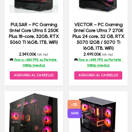
PULSAR – PC Gaming
VECTOR – PC Gaming
(Intel Core Ultra 5 250K
(Intel Core Ultra 7 270K
Plus 18-core, 32GB, RTX
Plus 24 core, 32 GB, RTX
5060 Ti 16GB, 1TB, WiFi)
5070 12GB / 5070 Ti
16GB, 1TB, WiFi)
2.349,00
€
2.499,00
€
IVA Incl.
IVA Incl.
fino a ~340 FPS su Fortnite ·
fino a ~495 FPS su Fortnite ·
1080p (medio)
1080p (medio)
AGGIUNGI AL CARRELLO
AGGIUNGI AL CARRELLO
-3%
NEW!