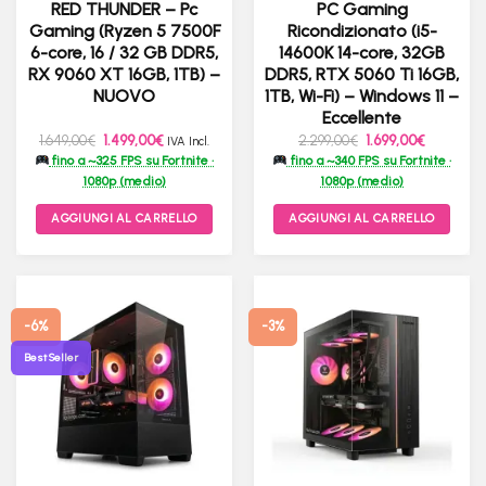
RED THUNDER – Pc
PC Gaming
Gaming (Ryzen 5 7500F
Ricondizionato (i5-
6-core, 16 / 32 GB DDR5,
14600K 14-core, 32GB
RX 9060 XT 16GB, 1TB) –
DDR5, RTX 5060 Ti 16GB,
NUOVO
1TB, Wi-Fi) – Windows 11 –
Eccellente
Il
Il
Il
Il
1.649,00
€
1.499,00
€
2.299,00
€
1.699,00
€
IVA Incl.
prezzo
prezzo
prezzo
prezzo
fino a ~325 FPS su Fortnite ·
fino a ~340 FPS su Fortnite ·
originale
attuale
originale
attuale
era:
è:
era:
è:
1080p (medio)
1080p (medio)
1.649,00€.
1.499,00€.
2.299,00€.
1.699,00€
AGGIUNGI AL CARRELLO
AGGIUNGI AL CARRELLO
-6%
-3%
Best Seller