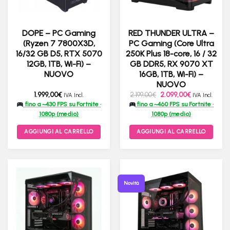
DOPE – PC Gaming
RED THUNDER ULTRA –
(Ryzen 7 7800X3D,
PC Gaming (Core Ultra
16/32 GB D5, RTX 5070
250K Plus 18-core, 16 / 32
12GB, 1TB, Wi-Fi) –
GB DDR5, RX 9070 XT
NUOVO
16GB, 1TB, Wi-Fi) –
NUOVO
Il
Il
1.999,00
€
2.199,00
€
2.099,00
€
IVA Incl.
IVA Incl.
prezzo
prezzo
fino a ~430 FPS su Fortnite ·
fino a ~460 FPS su Fortnite ·
originale
attuale
era:
è:
1080p (medio)
1080p (medio)
2.199,00€.
2.099,00€.
AGGIUNGI AL CARRELLO
AGGIUNGI AL CARRELLO
Novità