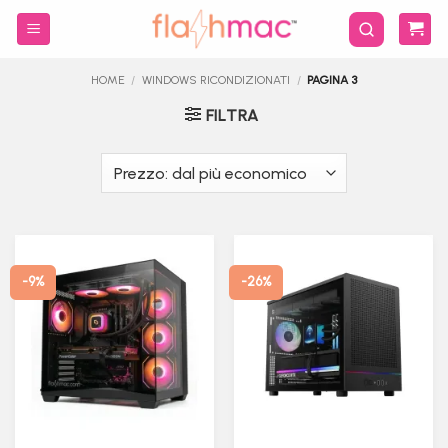
Salta
ai
contenuti
HOME
/
WINDOWS RICONDIZIONATI
/
PAGINA 3
FILTRA
-9%
-26%