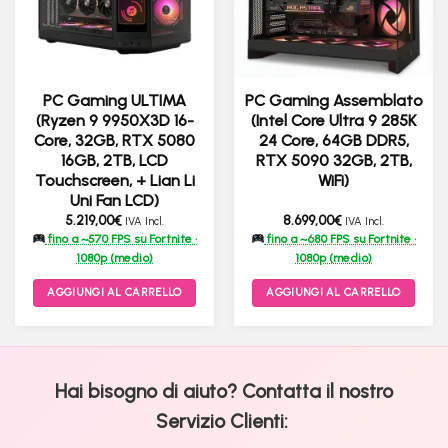
PC Gaming ULTIMA
PC Gaming Assemblato
(Ryzen 9 9950X3D 16-
(Intel Core Ultra 9 285K
Core, 32GB, RTX 5080
24 Core, 64GB DDR5,
16GB, 2TB, LCD
RTX 5090 32GB, 2TB,
Touchscreen, + Lian Li
WiFi)
Uni Fan LCD)
5.219,00
€
8.699,00
€
IVA Incl.
IVA Incl.
fino a ~570 FPS su Fortnite ·
fino a ~680 FPS su Fortnite ·
1080p (medio)
1080p (medio)
AGGIUNGI AL CARRELLO
AGGIUNGI AL CARRELLO
Hai bisogno di aiuto? Contatta il nostro
Servizio Clienti: