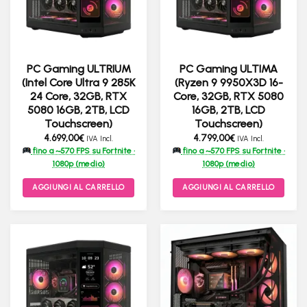
PC Gaming ULTRIUM
PC Gaming ULTIMA
(Intel Core Ultra 9 285K
(Ryzen 9 9950X3D 16-
24 Core, 32GB, RTX
Core, 32GB, RTX 5080
5080 16GB, 2TB, LCD
16GB, 2TB, LCD
Touchscreen)
Touchscreen)
4.699,00
€
4.799,00
€
IVA Incl.
IVA Incl.
fino a ~570 FPS su Fortnite ·
fino a ~570 FPS su Fortnite ·
1080p (medio)
1080p (medio)
AGGIUNGI AL CARRELLO
AGGIUNGI AL CARRELLO