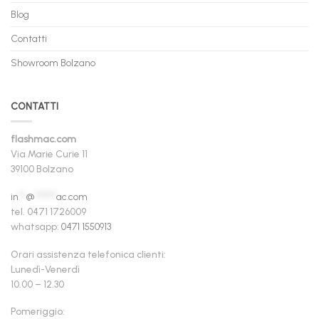
Blog
Contatti
Showroom Bolzano
CONTATTI
flashmac.com
Via Marie Curie 11
39100 Bolzano
in
**
@
******
ac.com
tel. 0471 1726009
whatsapp:
0471 1550913
Orari assistenza telefonica clienti:
Lunedì-Venerdì
10.00 – 12.30
Pomeriggio: