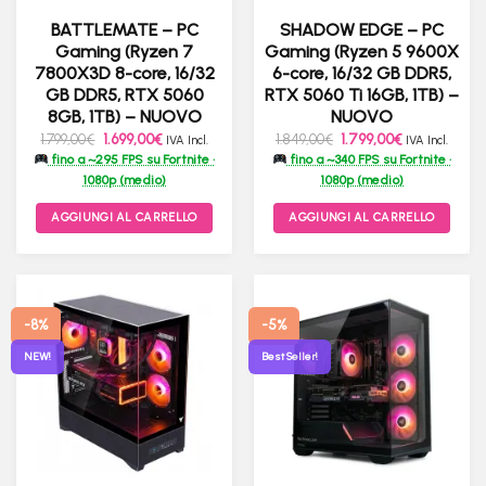
BATTLEMATE – PC
SHADOW EDGE – PC
Gaming (Ryzen 7
Gaming (Ryzen 5 9600X
7800X3D 8-core, 16/32
6-core, 16/32 GB DDR5,
GB DDR5, RTX 5060
RTX 5060 Ti 16GB, 1TB) –
8GB, 1TB) – NUOVO
NUOVO
Il
Il
Il
Il
1.799,00
€
1.699,00
€
1.849,00
€
1.799,00
€
IVA Incl.
IVA Incl.
prezzo
prezzo
prezzo
prezzo
fino a ~295 FPS su Fortnite ·
fino a ~340 FPS su Fortnite ·
originale
attuale
originale
attuale
era:
è:
era:
è:
1080p (medio)
1080p (medio)
1.799,00€.
1.699,00€.
1.849,00€.
1.799,00€.
AGGIUNGI AL CARRELLO
AGGIUNGI AL CARRELLO
-8%
-5%
NEW!
Best Seller!