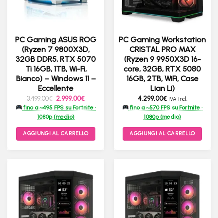
PC Gaming ASUS ROG
PC Gaming Workstation
(Ryzen 7 9800X3D,
CRISTAL PRO MAX
32GB DDR5, RTX 5070
(Ryzen 9 9950X3D 16-
Ti 16GB, 1TB, Wi-Fi,
core, 32GB, RTX 5080
Bianco) – Windows 11 –
16GB, 2TB, WiFi, Case
Eccellente
Lian Li)
Il
Il
3.499,00
€
2.999,00
€
4.299,00
€
IVA Incl.
prezzo
prezzo
fino a ~495 FPS su Fortnite ·
fino a ~570 FPS su Fortnite ·
originale
attuale
era:
è:
1080p (medio)
1080p (medio)
3.499,00€.
2.999,00€.
AGGIUNGI AL CARRELLO
AGGIUNGI AL CARRELLO