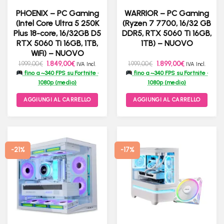
PHOENIX – PC Gaming
WARRIOR – PC Gaming
(Intel Core Ultra 5 250K
(Ryzen 7 7700, 16/32 GB
Plus 18-core, 16/32GB D5
DDR5, RTX 5060 Ti 16GB,
RTX 5060 Ti 16GB, 1TB,
1TB) – NUOVO
WiFi) – NUOVO
Il
Il
Il
Il
1.999,00
€
1.849,00
€
1.999,00
€
1.899,00
€
IVA Incl.
IVA Incl.
prezzo
prezzo
prezzo
prezzo
fino a ~340 FPS su Fortnite ·
fino a ~340 FPS su Fortnite ·
originale
attuale
originale
attuale
era:
è:
era:
è:
1080p (medio)
1080p (medio)
1.999,00€.
1.849,00€.
1.999,00€.
1.899,00€.
AGGIUNGI AL CARRELLO
AGGIUNGI AL CARRELLO
-21%
-17%