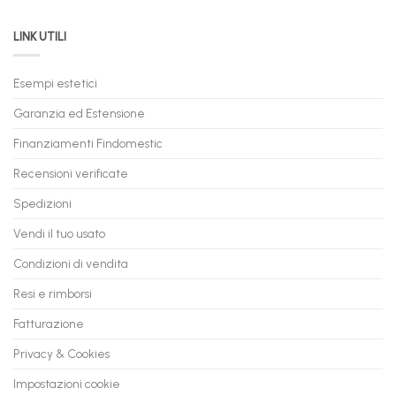
PC
acquistare
da
il
LINK UTILI
Gaming:
tuo
Trasforma
prossimo
il
PC
Tuo
in
Esempi estetici
Vecchio
comode
PC
rate,
Garanzia ed Estensione
in
anche
Valore
fino
con
Finanziamenti Findomestic
a
flashmac
60
mesi
Recensioni verificate
Spedizioni
Vendi il tuo usato
Condizioni di vendita
Resi e rimborsi
Fatturazione
Privacy & Cookies
Impostazioni cookie