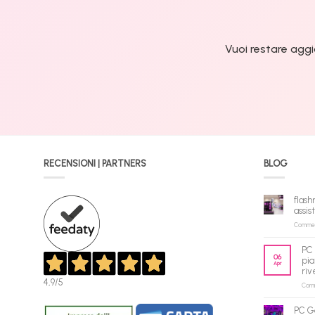
Vuoi restare aggi
RECENSIONI | PARTNERS
BLOG
flash
assis
Commenti
PC 
06
pia
Apr
riv
4,9
/5
Comme
PC G