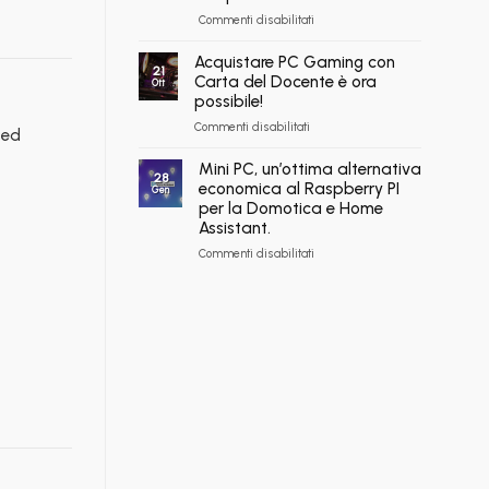
Trasforma
PC
su
Commenti disabilitati
il
in
Cerchi
Tuo
comode
un
Acquistare PC Gaming con
Vecchio
rate,
21
sito
Carta del Docente è ora
PC
anche
Ott
dove
in
possibile!
fino
vendere
Valore
a
su
Commenti disabilitati
schede
 ed
con
60
Acquistare
video
flashmac
mesi
PC
Mini PC, un’ottima alternativa
usate?
28
Gaming
economica al Raspberry PI
Le
Gen
con
acquistiamo
per la Domotica e Home
Carta
noi!
Assistant.
del
su
Commenti disabilitati
Docente
Mini
è
PC,
ora
un’ottima
possibile!
alternativa
economica
al
Raspberry
PI
per
la
Domotica
e