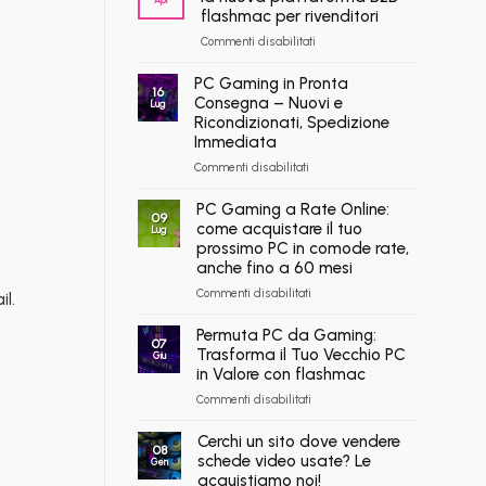
per
flashmac per rivenditori
gli
su
Commenti disabilitati
agenti
PC
AI:
ricondizionati
PC Gaming in Pronta
il
16
all’ingrosso:
Consegna – Nuovi e
tuo
Lug
la
assistente
Ricondizionati, Spedizione
nuova
ora
Immediata
piattaforma
può
su
Commenti disabilitati
B2B
fare
PC
flashmac
shopping
Gaming
PC Gaming a Rate Online:
per
qui
09
in
rivenditori
come acquistare il tuo
Lug
Pronta
prossimo PC in comode rate,
Consegna
anche fino a 60 mesi
–
su
Commenti disabilitati
Nuovi
il.
PC
e
Gaming
Permuta PC da Gaming:
Ricondizionati,
07
a
Spedizione
Trasforma il Tuo Vecchio PC
Giu
Rate
Immediata
in Valore con flashmac
Online:
su
Commenti disabilitati
come
Permuta
acquistare
PC
Cerchi un sito dove vendere
il
08
da
schede video usate? Le
tuo
Gen
Gaming:
prossimo
acquistiamo noi!