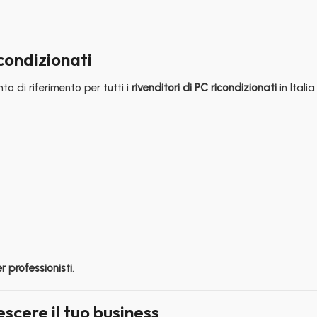
icondizionati
o di riferimento per tutti i
rivenditori di PC ricondizionati
in Italia
r professionisti
.
scere il tuo business