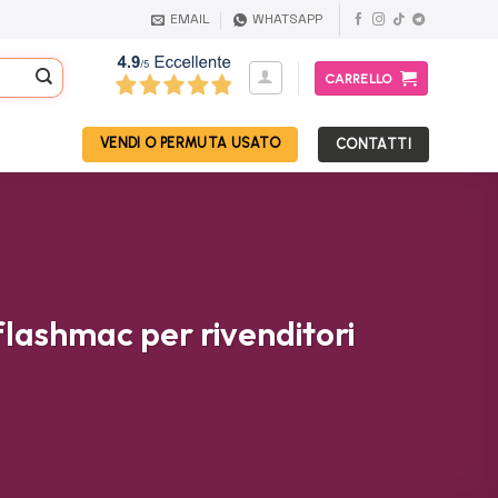
EMAIL
WHATSAPP
CARRELLO
VENDI O PERMUTA USATO
CONTATTI
flashmac per rivenditori