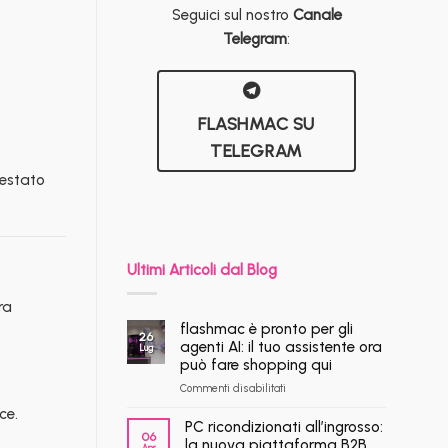
Seguici sul nostro
Canale
Telegram
:
FLASHMAC SU
TELEGRAM
testato
Ultimi Articoli dal Blog
ra
flashmac è pronto per gli
26
agenti AI: il tuo assistente ora
Lug
può fare shopping qui
su
Commenti disabilitati
flashmac
ce.
è
PC ricondizionati all’ingrosso:
06
pronto
la nuova piattaforma B2B
Apr