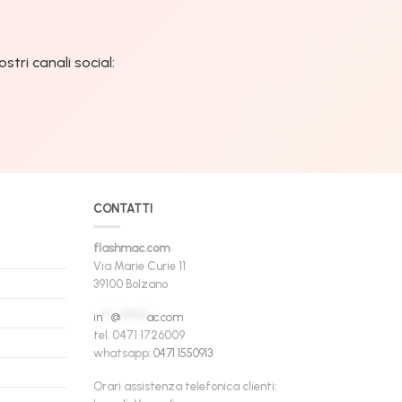
tri canali social:
CONTATTI
flashmac.com
Via Marie Curie 11
39100 Bolzano
in
**
@
******
ac.com
tel. 0471 1726009
whatsapp:
0471 1550913
Orari assistenza telefonica clienti: