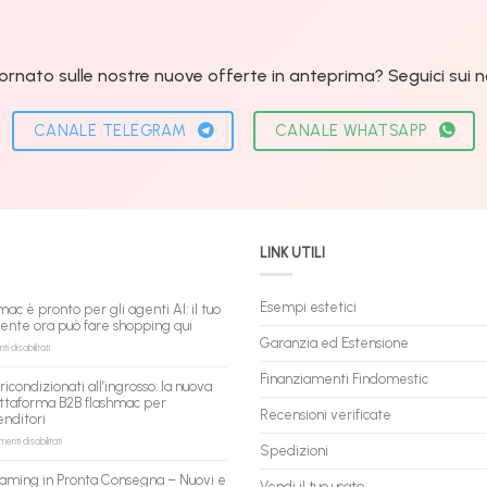
ornato sulle nostre nuove offerte in anteprima? Seguici sui nos
CANALE TELEGRAM
CANALE WHATSAPP
LINK UTILI
Esempi estetici
mac è pronto per gli agenti AI: il tuo
tente ora può fare shopping qui
Garanzia ed Estensione
su
 disabilitati
flashmac
è
Finanziamenti Findomestic
ricondizionati all’ingrosso: la nuova
pronto
ttaforma B2B flashmac per
per
Recensioni verificate
enditori
gli
agenti
su
nti disabilitati
Spedizioni
AI:
PC
il
ricondizionati
aming in Pronta Consegna – Nuovi e
tuo
Vendi il tuo usato
all’ingrosso: