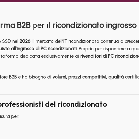
orma B2B
per il
ricondizionato ingrosso
 SSD nel
2026
, Il mercato dell’IT ricondizionato continua a cresce
isto all’ingrosso di PC ricondizionati
. Proprio per rispondere a qu
attaforma dedicata esclusivamente ai
rivenditori di PC ricondizion
ttore B2B e ha bisogno di
volumi, prezzi competitivi, qualità certif
ofessionisti del ricondizionato
sura per: