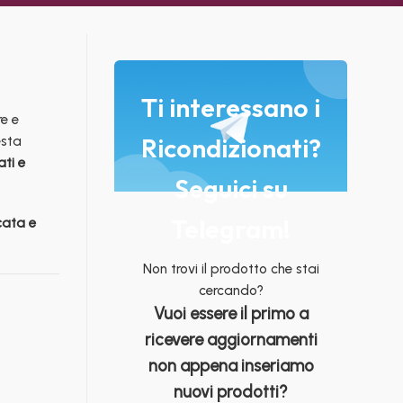
Ti interessano i
re e
Ricondizionati?
esta
ati e
Seguici su
Telegram!
icata e
Non trovi il prodotto che stai
cercando?
Vuoi essere il primo a
ricevere aggiornamenti
non appena inseriamo
nuovi prodotti?