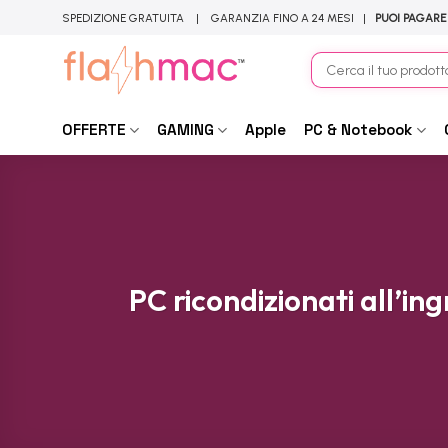
Salta
SPEDIZIONE GRATUITA | GARANZIA FINO A 24 MESI |
PUOI PAGARE
ai
contenuti
Cerca:
OFFERTE
GAMING
Apple
PC & Notebook
PC ricondizionati all’i