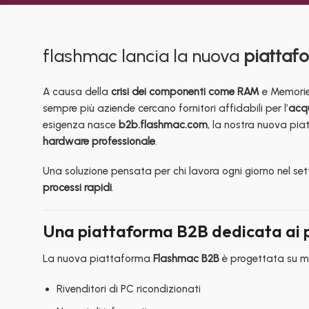
flashmac lancia la nuova
piattaf
A causa della
crisi dei componenti come RAM
e Memorie
sempre più aziende cercano fornitori affidabili per l’
acqu
esigenza nasce
b2b.flashmac.com
, la nostra nuova pi
hardware professionale
.
Una soluzione pensata per chi lavora ogni giorno nel se
processi rapidi
.
Una piattaforma B2B dedicata ai pr
La nuova piattaforma
Flashmac B2B
è progettata su mi
Rivenditori di PC ricondizionati