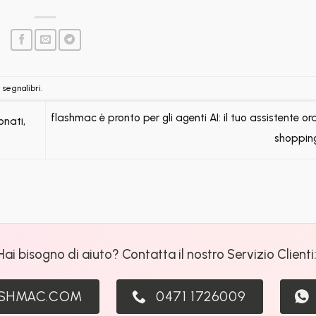
i
segnalibri
.
flashmac è pronto per gli agenti AI: il tuo assistente o
nati,
shoppin
Hai bisogno di aiuto? Contatta il nostro Servizio Clienti
ASHMAC.COM
0471 1726009