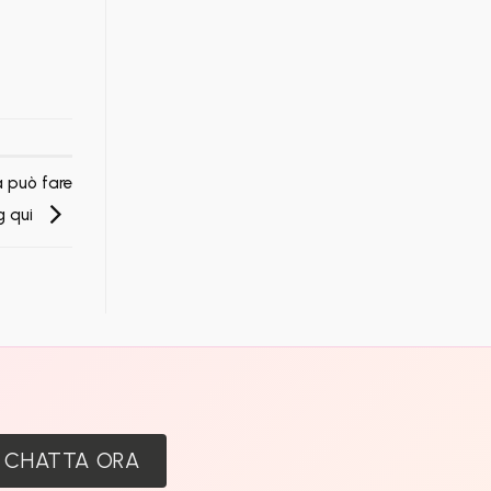
ra può fare
g qui
:
CHATTA ORA