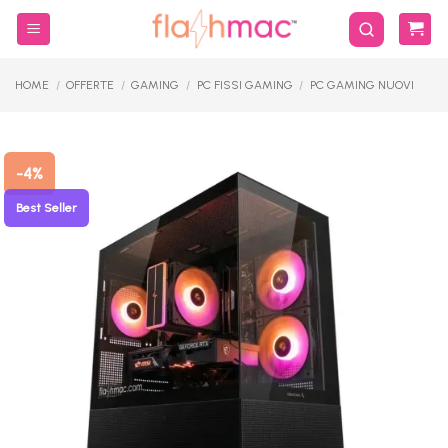
Salta
ai
contenuti
HOME
/
OFFERTE
/
GAMING
/
PC FISSI GAMING
/
PC GAMING NUOVI
-4%
Best Seller