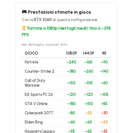
Prestazioni stimate in gioco
Con la
RTX 5060
di questa configurazione
Fortnite a 1080p (dettagli medi): fino a ~295
FPS
Nel dettaglio, a preset Alto:
GIOCO
1080P
1440P
4K
Fortnite
~240
~165
~90
Counter-Strike 2
~380
~260
~145
Call of Duty:
~155
~105
~60
Warzone
EA Sports FC 26
~120
~120
~105
GTA V Online
~180
~150
~85
Cyberpunk 2077
~80
~55
~30
Elden Ring
~60
~60
~45
Hogwarts Legacy
~95
~65
~35