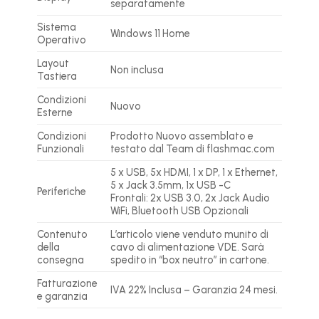
separatamente
Sistema
Windows 11 Home
Operativo
Layout
Non inclusa
Tastiera
Condizioni
Nuovo
Esterne
Condizioni
Prodotto Nuovo assemblato e
Funzionali
testato dal Team di flashmac.com
5 x USB, 5x HDMI, 1 x DP, 1 x Ethernet,
5 x Jack 3.5mm, 1x USB -C
Periferiche
Frontali: 2x USB 3.0, 2x Jack Audio
WiFi, Bluetooth USB Opzionali
Contenuto
L’articolo viene venduto munito di
della
cavo di alimentazione VDE. Sarà
consegna
spedito in “box neutro” in cartone.
Fatturazione
IVA 22% Inclusa – Garanzia 24 mesi.
e garanzia