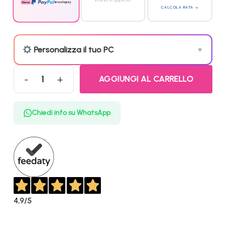
interessi applicati
CALCOLA RATA →
Personalizza il tuo PC
▼
AGGIUNGI AL CARRELLO
BASE ONE 2026 - PC Gaming (Ryzen 5 7500F 6-core, 16/32 GB DDR5
Chiedi info su WhatsApp
4,9
/5