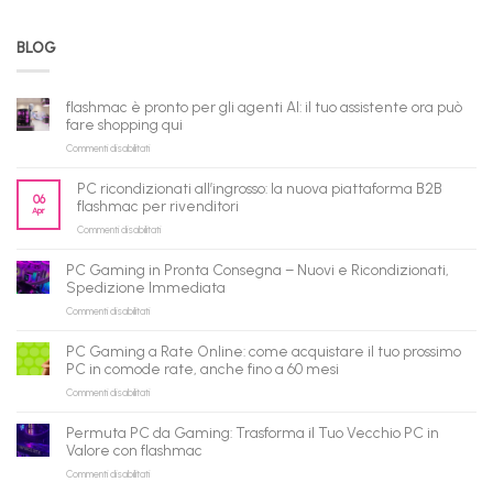
BLOG
flashmac è pronto per gli agenti AI: il tuo assistente ora può
fare shopping qui
su
Commenti disabilitati
flashmac
è
PC ricondizionati all’ingrosso: la nuova piattaforma B2B
pronto
06
flashmac per rivenditori
Apr
per
su
Commenti disabilitati
gli
PC
agenti
ricondizionati
AI:
PC Gaming in Pronta Consegna – Nuovi e Ricondizionati,
all’ingrosso:
il
Spedizione Immediata
la
tuo
su
Commenti disabilitati
nuova
assistente
PC
piattaforma
ora
Gaming
B2B
può
PC Gaming a Rate Online: come acquistare il tuo prossimo
in
flashmac
fare
PC in comode rate, anche fino a 60 mesi
Pronta
per
shopping
su
Commenti disabilitati
Consegna
rivenditori
qui
PC
–
Gaming
Nuovi
Permuta PC da Gaming: Trasforma il Tuo Vecchio PC in
a
e
Valore con flashmac
Rate
Ricondizionati,
su
Commenti disabilitati
Online:
Spedizione
Permuta
come
Immediata