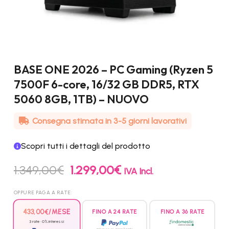
BASE ONE 2026 – PC Gaming (Ryzen 5
7500F 6-core, 16/32 GB DDR5, RTX
5060 8GB, 1TB) – NUOVO
Consegna stimata in 3-5 giorni lavorativi
Scopri tutti i dettagli del prodotto
Il
Il
1.349,00
€
1.299,00
€
IVA Incl.
prezzo
prezzo
originale
attuale
OPPURE PAGA A RATE:
era:
è:
1.349,00€.
1.299,00€.
433,00
€
/MESE
FINO A 24 RATE
FINO A 36 RATE
3 rate · 0% interessi