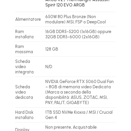
Spirit 120 EVO ARGB
650W 80 Plus Bronze (Non
Alimentatore
modulare) MSI, FSP o DeepCool
Ram
16GB DDR5-5200 (1x16GB) oppure
installata
32GB DDR5-6000 (2x16GB)
Ram
128 GB
massima
Scheda
video
N/D
integrata
NVIDIA GeForce RTX 5060 Dual Fan
Scheda
– 8GB di memoria video Dedicata
video
(Marca a seconda della
dedicata
disponibilità: ASUS, ZOTAC, MSI,
PNY, PALIT, GIGABYTE)
Hard Disk
1TB SSD NVMe Kioxia / MSI / Crucial
installato
Gen 4
Non presente, Acquistabile
Display