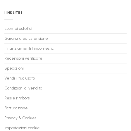
PC
acquistare
da
il
LINK UTILI
Gaming:
tuo
Trasforma
prossimo
il
PC
Tuo
in
Esempi estetici
Vecchio
comode
PC
rate,
Garanzia ed Estensione
in
anche
Valore
fino
con
Finanziamenti Findomestic
a
flashmac
60
mesi
Recensioni verificate
Spedizioni
Vendi il tuo usato
Condizioni di vendita
Resi e rimborsi
Fatturazione
Privacy & Cookies
Impostazioni cookie