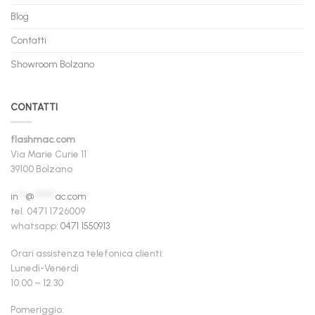
Blog
Contatti
Showroom Bolzano
CONTATTI
flashmac.com
Via Marie Curie 11
39100 Bolzano
in
**
@
******
ac.com
tel. 0471 1726009
whatsapp:
0471 1550913
Orari assistenza telefonica clienti:
Lunedì-Venerdì
10.00 – 12.30
Pomeriggio: