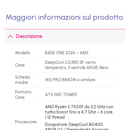
Maggiori informazioni sul prodotto:
Descrizione
Modello
BASE ONE 2026 – AM5
DeepCool CG380 3F, vetro
Case
temperato, 3 ventole ARGB, Nero
Scheda
MSI PRO B840M o similare
madre
Formato
ATX MID TOWER
Case
AMD Ryzen 5 7500F da 3,2 GHz con
turbo boost fino a 4,7 Ghz – 6 core
/ 12 thread
Processore
Dissipatore: DeepCool AG400
ARGB V2 / Thermalright Assassin