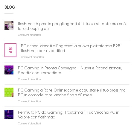
BLOG
flashmac è pronto per gli agenti AI: il tuo assistente ora può
fare shopping qui
su
Commenti disabilitati
flashmac
è
PC ricondizionati all’ingrosso: la nuova piattaforma B2B
pronto
06
flashmac per rivenditori
Apr
per
su
Commenti disabilitati
gli
PC
agenti
ricondizionati
AI:
PC Gaming in Pronta Consegna – Nuovi e Ricondizionati,
all’ingrosso:
il
Spedizione Immediata
la
tuo
su
Commenti disabilitati
nuova
assistente
PC
piattaforma
ora
Gaming
B2B
può
PC Gaming a Rate Online: come acquistare il tuo prossimo
in
flashmac
fare
PC in comode rate, anche fino a 60 mesi
Pronta
per
shopping
su
Commenti disabilitati
Consegna
rivenditori
qui
PC
–
Gaming
Nuovi
Permuta PC da Gaming: Trasforma il Tuo Vecchio PC in
a
e
Valore con flashmac
Rate
Ricondizionati,
su
Commenti disabilitati
Online:
Spedizione
Permuta
come
Immediata
PC
acquistare