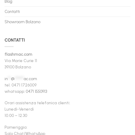
Blog
Contatti
Showroom Bolzano
CONTATTI
flashmac.com
Via Marie Curie 11
39100 Bolzano
in
**
@
******
ac.com
tel. 0471 1726009
whatsapp:
0471 1550913
Orari assistenza telefonica clienti:
Lunedì-Venerdì
10.00 – 12.30
Pomeriggio:
Solo Chat/WhatsApp