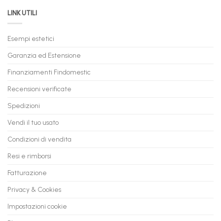
da
il
LINK UTILI
Gaming:
tuo
Trasforma
prossimo
il
PC
Tuo
in
Esempi estetici
Vecchio
comode
PC
rate,
Garanzia ed Estensione
in
anche
Valore
fino
con
Finanziamenti Findomestic
a
flashmac
60
mesi
Recensioni verificate
Spedizioni
Vendi il tuo usato
Condizioni di vendita
Resi e rimborsi
Fatturazione
Privacy & Cookies
Impostazioni cookie