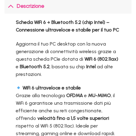
Descrizione
Scheda WiFi 6 + Bluetooth 5.2 (chip Intel) –
Connessione ultraveloce e stabile per il tuo PC
Aggiorna il tuo PC desktop con la nuova
generazione di connettività wireless grazie a
questa scheda PCIe dotata di
WiFi 6 (802.11ax)
e
Bluetooth 5.2
, basata su chip
Intel
ad alte
prestazioni.
WiFi 6 ultraveloce e stabile
Grazie alla tecnologia
OFDMA
e
MU-MIMO
, il
WiFi 6 garantisce una trasmissione dati più
efficiente anche su reti congestionate,
offrendo
velocità fino a 1,5 volte superiori
rispetto al WiFi 5 (802.11ac). Ideale per
streaming, gaming online e download rapidi.