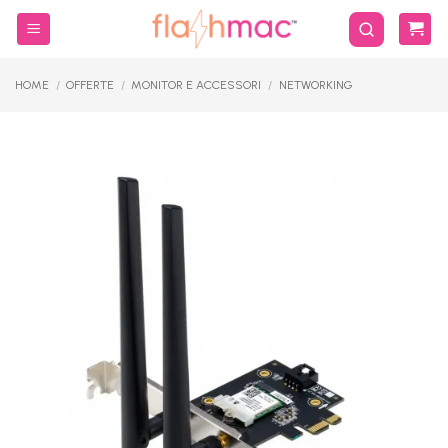
Salta
ai
contenuti
HOME
/
OFFERTE
/
MONITOR E ACCESSORI
/
NETWORKING