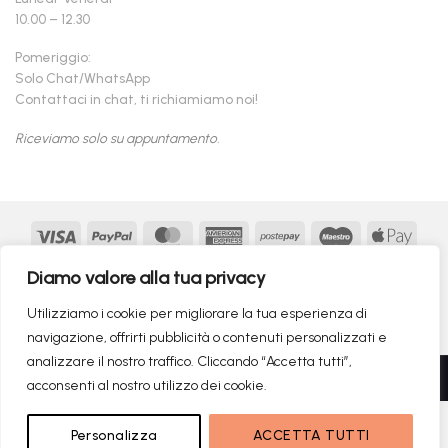
10.00 – 12.30
Pomeriggio:
Solo Chat/WhatsApp
Contattaci in chat, ti richiamiamo noi!
Riceviamo solo su appuntamento.
Visa
PayPal
MasterCard
American
Postepay
Maestro
Appl
Express
Pay
Google
MasterCard
Klarna
Findomestic
Scalapay
seQur
Diamo valore alla tua privacy
Pay
2
Copyright 2026 ©
flashmac®
- MONOFASE SRL - P.IVA:
Utilizziamo i cookie per migliorare la tua esperienza di
02982260214 | produced by
monofase
navigazione, offrirti pubblicità o contenuti personalizzati e
analizzare il nostro traffico. Cliccando “Accetta tutti”,
Recedere dal contratto qui
acconsenti al nostro utilizzo dei cookie.
Personalizza
ACCETTA TUTTI
RICERCHE DI TENDENZA