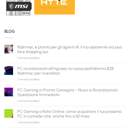
BLOG
flashmac è pronto per gli agenti AI: il tuo assistente ora può
fare shopping qui
su
Commenti disabilitati
flashmac
è
PC ricondizionati all’ingrosso: la nuova piattaforma B2B
pronto
flashmac per rivenditori
per
su
Commenti disabilitati
gli
PC
agenti
ricondizionati
AI:
PC Gaming in Pronta Consegna – Nuovi e Ricondizionati,
all’ingrosso:
il
Spedizione Immediata
la
tuo
su
Commenti disabilitati
nuova
assistente
PC
piattaforma
ora
Gaming
B2B
può
PC Gaming a Rate Online: come acquistare il tuo prossimo
in
flashmac
fare
PC in comode rate, anche fino a 60 mesi
Pronta
per
shopping
su
Commenti disabilitati
Consegna
rivenditori
qui
PC
–