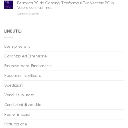
Gaming
Nuovi
Permuta PC da Gaming: Trasforma il Tuo Vecchio PC in
a
e
Valore con flashmac
Rate
Ricondizionati,
su
Commenti disabilitati
Online:
Spedizione
Permuta
come
Immediata
PC
acquistare
da
il
LINK UTILI
Gaming:
tuo
Trasforma
prossimo
il
PC
Tuo
in
Esempi estetici
Vecchio
comode
PC
rate,
Garanzia ed Estensione
in
anche
Valore
fino
con
Finanziamenti Findomestic
a
flashmac
60
mesi
Recensioni verificate
Spedizioni
Vendi il tuo usato
Condizioni di vendita
Resi e rimborsi
Fatturazione