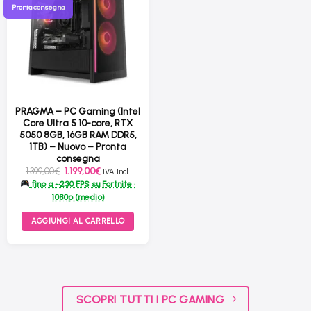
Pronta consegna
PRAGMA – PC Gaming (Intel
Core Ultra 5 10-core, RTX
5050 8GB, 16GB RAM DDR5,
1TB) – Nuovo – Pronta
consegna
Il
Il
1.399,00
€
1.199,00
€
IVA Incl.
prezzo
prezzo
fino a ~230 FPS su Fortnite ·
originale
attuale
era:
è:
1080p (medio)
1.399,00€.
1.199,00€.
AGGIUNGI AL CARRELLO
SCOPRI TUTTI I PC GAMING