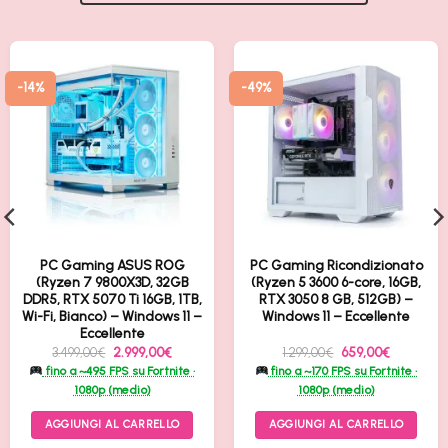
-14%
-49%
PC Gaming ASUS ROG
PC Gaming Ricondizionato
(Ryzen 7 9800X3D, 32GB
(Ryzen 5 3600 6-core, 16GB,
DDR5, RTX 5070 Ti 16GB, 1TB,
RTX 3050 8 GB, 512GB) –
Wi-Fi, Bianco) – Windows 11 –
Windows 11 – Eccellente
Eccellente
Il
Il
Il
Il
3.499,00
€
2.999,00
€
1.299,00
€
659,00
€
prezzo
prezzo
prezzo
prezzo
fino a ~495 FPS su Fortnite ·
fino a ~170 FPS su Fortnite ·
originale
attuale
originale
attuale
era:
è:
era:
è:
1080p (medio)
1080p (medio)
.
3.499,00€.
2.999,00€.
1.299,00€.
659,00€.
AGGIUNGI AL CARRELLO
AGGIUNGI AL CARRELLO