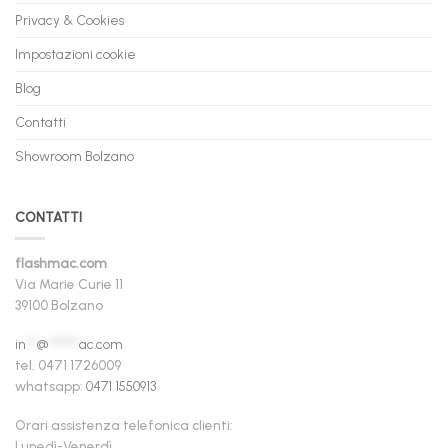
Privacy & Cookies
Impostazioni cookie
Blog
Contatti
Showroom Bolzano
CONTATTI
flashmac.com
Via Marie Curie 11
39100 Bolzano
in
**
@
******
ac.com
tel. 0471 1726009
whatsapp:
0471 1550913
Orari assistenza telefonica clienti:
Lunedì-Venerdì