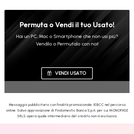
Permuta o Vendi il tuo Usato!
Hai un PC, Mac o Smartphone che non usi più?
Vendilo o Permutalo con noi!
VENDI USATO
Messaggio pubblicitario con finalità promozionale. IEBCC nel percorso
online. Salvo approvazione di Findomestic Banca S.p.A. per cui MONOFASE
SRLS opera quale intermediario del credito non in esclusiva.