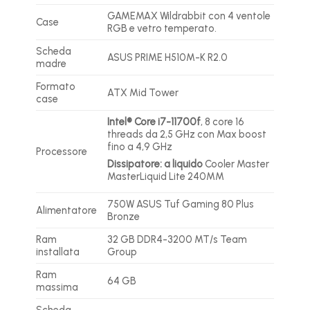
GAMEMAX Wildrabbit con 4 ventole
Case
RGB e vetro temperato.
Scheda
ASUS PRIME H510M-K R2.0
madre
Formato
ATX Mid Tower
case
Intel® Core i7-11700f
, 8 core 16
threads da 2,5 GHz con Max boost
fino a 4,9 GHz
Processore
Dissipatore: a liquido
Cooler Master
MasterLiquid Lite 240MM
750W ASUS Tuf Gaming 80 Plus
Alimentatore
Bronze
Ram
32 GB DDR4-3200 MT/s Team
installata
Group
Ram
64 GB
massima
Scheda