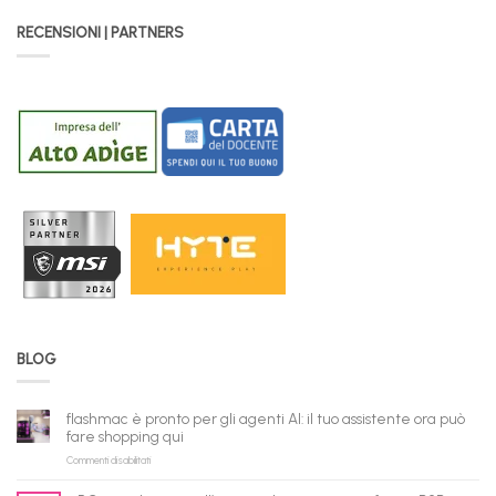
RECENSIONI | PARTNERS
BLOG
flashmac è pronto per gli agenti AI: il tuo assistente ora può
fare shopping qui
su
Commenti disabilitati
flashmac
è