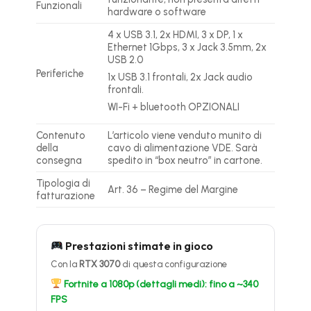
Funzionali
hardware o software
4 x USB 3.1
, 2x HDMI, 3 x DP, 1 x
Ethernet 1Gbps, 3 x Jack 3.5mm, 2x
USB 2.0
Periferiche
1x USB 3.1 frontali, 2x Jack audio
frontali.
WI-Fi + bluetooth OPZIONALI
Contenuto
L’articolo viene venduto munito di
della
cavo di alimentazione VDE. Sarà
consegna
spedito in “box neutro” in cartone.
Tipologia di
Art. 36 – Regime del Margine
fatturazione
Prestazioni stimate in gioco
Con la
RTX 3070
di questa configurazione
Fortnite a 1080p (dettagli medi): fino a ~340
FPS