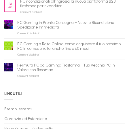
PC ricondizionati all’ingrosso: la nuova piattaforma B2B
pronto
06
flashmac per rivenditori
Apr
per
su
Commenti disabilitati
gli
PC
agenti
ricondizionati
AI:
PC Gaming in Pronta Consegna – Nuovi e Ricondizionati,
all’ingrosso:
il
Spedizione Immediata
la
tuo
su
Commenti disabilitati
nuova
assistente
PC
piattaforma
ora
Gaming
B2B
può
PC Gaming a Rate Online: come acquistare il tuo prossimo
in
flashmac
fare
PC in comode rate, anche fino a 60 mesi
Pronta
per
shopping
su
Commenti disabilitati
Consegna
rivenditori
qui
PC
–
Gaming
Nuovi
Permuta PC da Gaming: Trasforma il Tuo Vecchio PC in
a
e
Valore con flashmac
Rate
Ricondizionati,
su
Commenti disabilitati
Online:
Spedizione
Permuta
come
Immediata
PC
acquistare
da
il
LINK UTILI
Gaming:
tuo
Trasforma
prossimo
il
PC
Tuo
in
Esempi estetici
Vecchio
comode
PC
rate,
Garanzia ed Estensione
in
anche
Valore
fino
con
Finanziamenti Findomestic
a