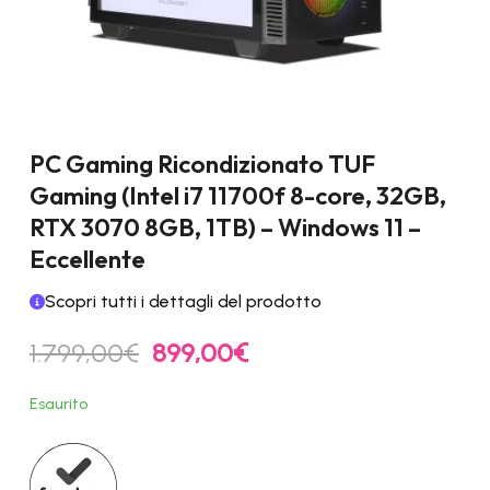
PC Gaming Ricondizionato TUF
Gaming (Intel i7 11700f 8-core, 32GB,
RTX 3070 8GB, 1TB) – Windows 11 –
Eccellente
Scopri tutti i dettagli del prodotto
Il
Il
1.799,00
€
899,00
€
prezzo
prezzo
originale
attuale
Esaurito
era:
è:
1.799,00€.
899,00€.