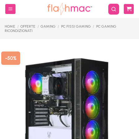
Salta
ai
contenuti
HOME
/
OFFERTE
/
GAMING
/
PC FISSI GAMING
/
PC GAMING
RICONDIZIONATI
-50%