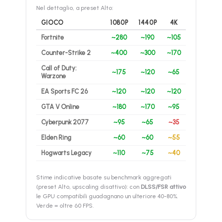
Nel dettaglio, a preset Alto:
GIOCO
1080P
1440P
4K
Fortnite
~280
~190
~105
Counter-Strike 2
~400
~300
~170
Call of Duty:
~175
~120
~65
Warzone
EA Sports FC 26
~120
~120
~120
GTA V Online
~180
~170
~95
Cyberpunk 2077
~95
~65
~35
Elden Ring
~60
~60
~55
Hogwarts Legacy
~110
~75
~40
Stime indicative basate su benchmark aggregati
(preset Alto, upscaling disattivo): con
DLSS/FSR attivo
le GPU compatibili guadagnano un ulteriore 40-80%.
Verde = oltre 60 FPS.