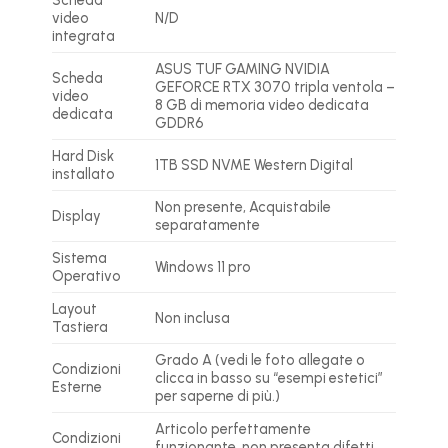
video
N/D
integrata
ASUS TUF GAMING NVIDIA
Scheda
GEFORCE RTX 3070 tripla ventola –
video
8 GB di memoria video dedicata
dedicata
GDDR6
Hard Disk
1TB SSD NVME Western Digital
installato
Non presente, Acquistabile
Display
separatamente
Sistema
Windows 11 pro
Operativo
Layout
Non inclusa
Tastiera
Grado A (vedi le foto allegate o
Condizioni
clicca in basso su “esempi estetici”
Esterne
per saperne di più.)
Articolo perfettamente
Condizioni
funzionante, non presenta difetti