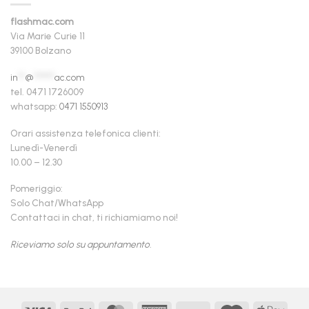
flashmac.com
Via Marie Curie 11
39100 Bolzano
in
**
@
******
ac.com
tel. 0471 1726009
whatsapp:
0471 1550913
Orari assistenza telefonica clienti:
Lunedì-Venerdì
10.00 – 12.30
Pomeriggio:
Solo Chat/WhatsApp
Contattaci in chat, ti richiamiamo noi!
Riceviamo solo su appuntamento.