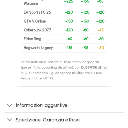
~225
~155
~85
Warzone
EA Sports FC 26
~120
~120
~120
GTA V Online
~180
~180
~120
Cyberpunk 2077
~120
~80
~45
Elden Ring
~60
~60
~60
Hogwarts Legacy
~135
~95
~50
Stime indicative basate su benchmark aggregati
(preset Alto, upscaling disattivo): con
DLSS/FSR attivo
le GPU compatibili guadagnano un ulteriore 40-80%.
Verde = oltre 60 FPS.
Informazioni aggiuntive
Spedizione, Garanzia e Reso