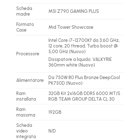
Scheda
MSI Z790 GAMING PLUS
madre
Formato
Mid Tower Showcase
Case
Intel Core i7-12700Kf da 3,60 GHz,
12 core, 20 thread, Turbo boost @
5,00 GHz (Nuovo)
Processore
Dissipatore a liquido: VALKYRIE
360mm white (Nuovo)
Da 750W 80 Plus Bronze DeepCool
Alimentatore
PK750D (Nuovo)
Ram
32GB Kit 2x16GB DDR5 6000 MT/S
installata
RGB TEAM GROUP DELTA CL 30
Ram
192GB
massima
Scheda
video
N/D
integrata