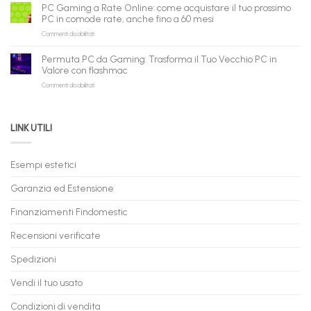
Gaming
B2B
può
PC Gaming a Rate Online: come acquistare il tuo prossimo
in
flashmac
fare
PC in comode rate, anche fino a 60 mesi
Pronta
per
shopping
su
Commenti disabilitati
Consegna
rivenditori
qui
PC
–
Gaming
Nuovi
Permuta PC da Gaming: Trasforma il Tuo Vecchio PC in
a
e
Valore con flashmac
Rate
Ricondizionati,
su
Commenti disabilitati
Online:
Spedizione
Permuta
come
Immediata
PC
acquistare
da
il
LINK UTILI
Gaming:
tuo
Trasforma
prossimo
il
PC
Tuo
in
Esempi estetici
Vecchio
comode
PC
rate,
Garanzia ed Estensione
in
anche
Valore
fino
con
Finanziamenti Findomestic
a
flashmac
60
mesi
Recensioni verificate
Spedizioni
Vendi il tuo usato
Condizioni di vendita