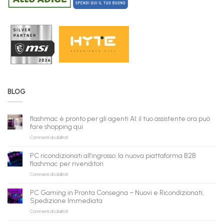
BLOG
flashmac è pronto per gli agenti AI: il tuo assistente ora può
fare shopping qui
su
Commenti disabilitati
flashmac
è
PC ricondizionati all’ingrosso: la nuova piattaforma B2B
pronto
flashmac per rivenditori
per
su
Commenti disabilitati
gli
PC
agenti
ricondizionati
AI:
PC Gaming in Pronta Consegna – Nuovi e Ricondizionati,
all’ingrosso:
il
Spedizione Immediata
la
tuo
su
Commenti disabilitati
nuova
assistente
PC
piattaforma
ora