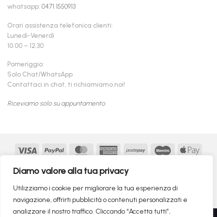
whatsapp:
0471 1550913
Orari assistenza telefonica clienti:
Lunedì-Venerdì
10.00 – 12.30
Pomeriggio:
Solo Chat/WhatsApp
Contattaci in chat, ti richiamiamo noi!
Riceviamo solo su appuntamento.
Visa
PayPal
MasterCard
American
Postepay
Maestro
Appl
Express
Pay
Google
MasterCard
Klarna
Findomestic
Scalapay
seQur
Diamo valore alla tua privacy
Pay
2
Copyright 2026 ©
flashmac®
- MONOFASE SRL - P.IVA:
Utilizziamo i cookie per migliorare la tua esperienza di
02982260214 | produced by
monofase
navigazione, offrirti pubblicità o contenuti personalizzati e
analizzare il nostro traffico. Cliccando “Accetta tutti”,