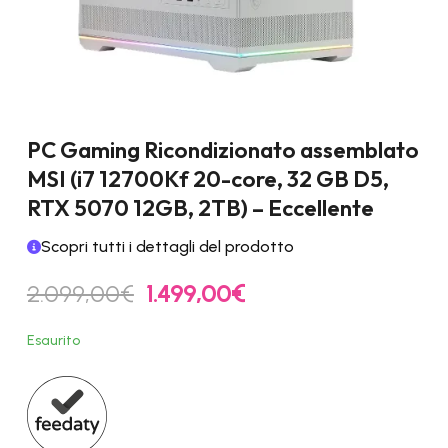
PC Gaming Ricondizionato assemblato
MSI (i7 12700Kf 20-core, 32 GB D5,
RTX 5070 12GB, 2TB) – Eccellente
Scopri tutti i dettagli del prodotto
Il
Il
2.099,00
€
1.499,00
€
prezzo
prezzo
originale
attuale
Esaurito
era:
è:
2.099,00€.
1.499,00€.