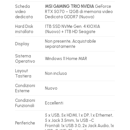
Scheda
MSI GAMING TRIO NVIDIA
GeForce
video
RTX 5070 – 12GB di memoria video
dedicata
Dedicata GDDR7 (Nuova)
Hard Disk
1TB SSD NVMe Gen. 4 KIOXIA
installato
(Nuovo) + 1TB HD Seagate
Non presente, Acquistabile
Display
separatamente
Sistema
Windows 11 Home MAR
Operativo
Layout
Non inclusa
Tastiera
Condizioni
Nuovo
Esterne
Condizioni
Eccellenti
Funzionali
5 x USB, 5x HDMI, 1 x DP, 1 x Ethernet,
5 x Jack 3.5mm, 1x USB -C
Periferiche
Frontali: 1x USB 3.0, 2x Jack Audio, 1x