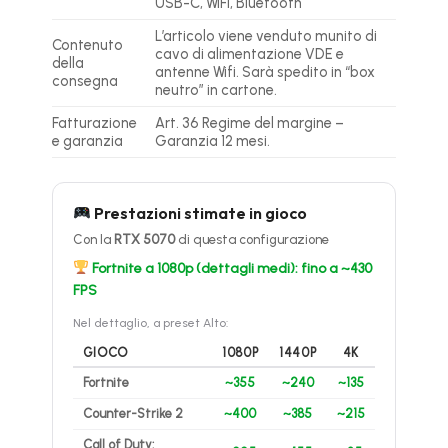
USB-C, WiFi, Bluetooth
L’articolo viene venduto munito di
Contenuto
cavo di alimentazione VDE e
della
antenne Wifi. Sarà spedito in “box
consegna
neutro” in cartone.
Fatturazione
Art. 36 Regime del margine –
e garanzia
Garanzia 12 mesi.
Prestazioni stimate in gioco
Con la
RTX 5070
di questa configurazione
Fortnite a 1080p (dettagli medi): fino a ~430
FPS
Nel dettaglio, a preset Alto:
GIOCO
1080P
1440P
4K
Fortnite
~355
~240
~135
Counter-Strike 2
~400
~385
~215
Call of Duty: