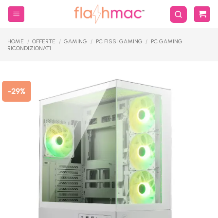
Salta
ai
contenuti
HOME
/
OFFERTE
/
GAMING
/
PC FISSI GAMING
/
PC GAMING
RICONDIZIONATI
-29%