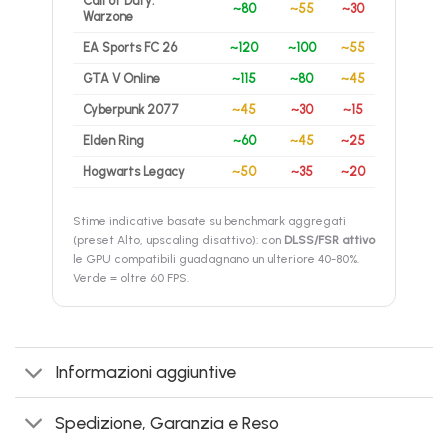
Call of Duty:
~80
~55
~30
Warzone
EA Sports FC 26
~120
~100
~55
GTA V Online
~115
~80
~45
Cyberpunk 2077
~45
~30
~15
Elden Ring
~60
~45
~25
Hogwarts Legacy
~50
~35
~20
Stime indicative basate su benchmark aggregati
(preset Alto, upscaling disattivo): con
DLSS/FSR attivo
le GPU compatibili guadagnano un ulteriore 40-80%.
Verde = oltre 60 FPS.
Informazioni aggiuntive
Spedizione, Garanzia e Reso