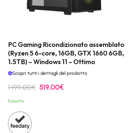
PC Gaming Ricondizionato assemblato
(Ryzen 5 6-core, 16GB, GTX 1660 6GB,
1.5TB) – Windows 11 – Ottimo
Scopri tutti i dettagli del prodotto
Il
Il
1.199,00
€
519,00
€
prezzo
prezzo
originale
attuale
Esaurito
era:
è:
1.199,00€.
519,00€.