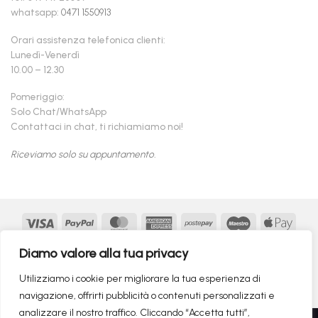
whatsapp:
0471 1550913
Orari assistenza telefonica clienti:
Lunedì-Venerdì
10.00 – 12.30
Pomeriggio:
Solo Chat/WhatsApp
Contattaci in chat, ti richiamiamo noi!
Riceviamo solo su appuntamento.
Visa
PayPal
MasterCard
American
Postepay
Maestro
Appl
Express
Pay
Google
MasterCard
Klarna
Findomestic
Scalapay
seQur
Diamo valore alla tua privacy
Pay
2
Copyright 2026 ©
flashmac®
- MONOFASE SRL - P.IVA:
Utilizziamo i cookie per migliorare la tua esperienza di
02982260214 | produced by
monofase
navigazione, offrirti pubblicità o contenuti personalizzati e
analizzare il nostro traffico. Cliccando “Accetta tutti”,