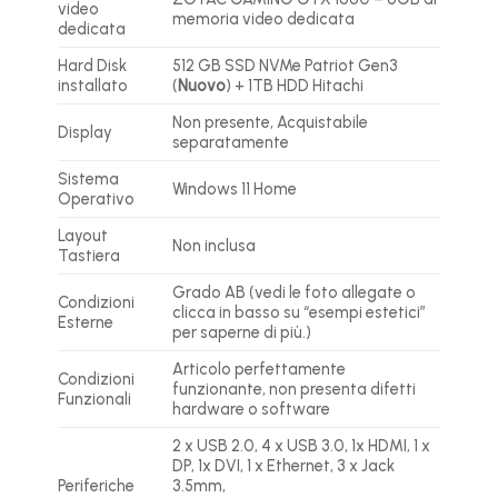
video
memoria video dedicata
dedicata
Hard Disk
512 GB SSD NVMe Patriot Gen3
installato
(
Nuovo
) + 1TB HDD Hitachi
Non presente, Acquistabile
Display
separatamente
Sistema
Windows 11 Home
Operativo
Layout
Non inclusa
Tastiera
Grado AB (vedi le foto allegate o
Condizioni
clicca in basso su “esempi estetici”
Esterne
per saperne di più.)
Articolo perfettamente
Condizioni
funzionante, non presenta difetti
Funzionali
hardware o software
2 x USB 2.0, 4 x USB 3.0, 1x HDMI, 1 x
DP, 1x DVI, 1 x Ethernet, 3 x Jack
Periferiche
3.5mm,