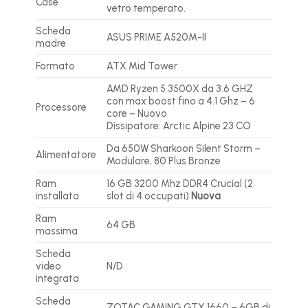
Case
vetro temperato.
Scheda
ASUS PRIME A520M-II
madre
Formato
ATX Mid Tower
AMD Ryzen 5 3500X da 3.6 GHZ
con max boost fino a 4.1 Ghz – 6
Processore
core – Nuovo
Dissipatore: Arctic Alpine 23 CO
Da 650W Sharkoon Silent Storm –
Alimentatore
Modulare, 80 Plus Bronze
Ram
16 GB 3200 Mhz DDR4 Crucial (2
installata
slot di 4 occupati)
Nuova
Ram
64 GB
massima
Scheda
video
N/D
integrata
Scheda
ZOTAC GAMING GTX 1660 – 6GB di