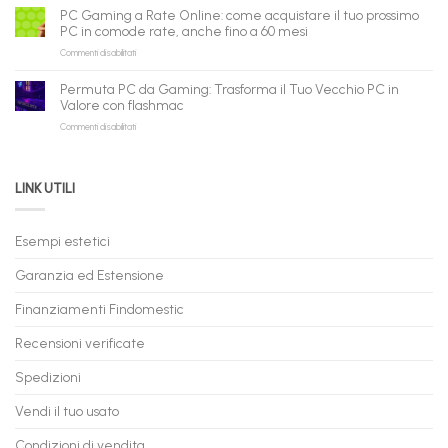
Gaming
B2B
può
PC Gaming a Rate Online: come acquistare il tuo prossimo
in
flashmac
fare
PC in comode rate, anche fino a 60 mesi
Pronta
per
shopping
su
Commenti disabilitati
Consegna
rivenditori
qui
PC
–
Gaming
Nuovi
Permuta PC da Gaming: Trasforma il Tuo Vecchio PC in
a
e
Valore con flashmac
Rate
Ricondizionati,
su
Commenti disabilitati
Online:
Spedizione
Permuta
come
Immediata
PC
acquistare
da
il
LINK UTILI
Gaming:
tuo
Trasforma
prossimo
il
PC
Tuo
in
Esempi estetici
Vecchio
comode
PC
rate,
Garanzia ed Estensione
in
anche
Valore
fino
con
Finanziamenti Findomestic
a
flashmac
60
mesi
Recensioni verificate
Spedizioni
Vendi il tuo usato
Condizioni di vendita