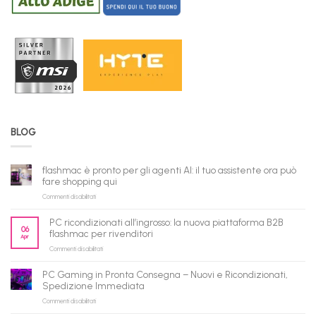
BLOG
flashmac è pronto per gli agenti AI: il tuo assistente ora può
fare shopping qui
su
Commenti disabilitati
flashmac
è
PC ricondizionati all’ingrosso: la nuova piattaforma B2B
pronto
06
flashmac per rivenditori
Apr
per
su
Commenti disabilitati
gli
PC
agenti
ricondizionati
AI:
PC Gaming in Pronta Consegna – Nuovi e Ricondizionati,
all’ingrosso:
il
Spedizione Immediata
la
tuo
su
Commenti disabilitati
nuova
assistente
PC
piattaforma
ora