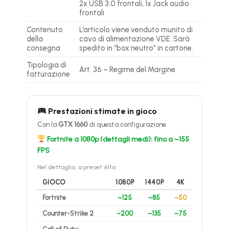
2x USB 3.0 frontali, 1x Jack audio
frontali
Contenuto
L’articolo viene venduto munito di
della
cavo di alimentazione VDE. Sarà
consegna
spedito in “box neutro” in cartone.
Tipologia di
Art. 36 – Regime del Margine
fatturazione
Prestazioni stimate in gioco
Con la
GTX 1660
di questa configurazione
Fortnite a 1080p (dettagli medi): fino a ~155
FPS
Nel dettaglio, a preset Alto:
GIOCO
1080P
1440P
4K
Fortnite
~125
~85
~50
Counter-Strike 2
~200
~135
~75