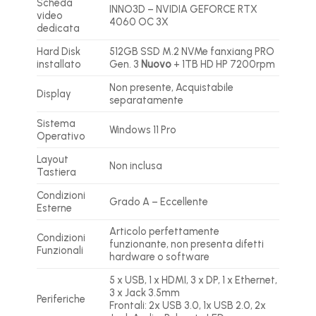
Scheda
INNO3D – NVIDIA GEFORCE RTX
video
4060 OC 3X
dedicata
Hard Disk
512GB SSD M.2 NVMe fanxiang PRO
installato
Gen. 3
Nuovo
+ 1TB HD HP 7200rpm
Non presente, Acquistabile
Display
separatamente
Sistema
Windows 11 Pro
Operativo
Layout
Non inclusa
Tastiera
Condizioni
Grado A – Eccellente
Esterne
Articolo perfettamente
Condizioni
funzionante, non presenta difetti
Funzionali
hardware o software
5 x USB, 1 x HDMI, 3 x DP, 1 x Ethernet,
3 x Jack 3.5mm
Periferiche
Frontali: 2x USB 3.0, 1x USB 2.0, 2x