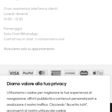
Orari assistenza telefonica clienti:
Lunedì-Venerdì
10.00 – 12.30
Pomeriggio:
Solo Chat/WhatsApp
Contattaci in chat, ti richiamiamo noi!
Riceviamo solo su appuntamento.
Visa
PayPal
MasterCard
American
Postepay
Maestro
Appl
Express
Pay
Google
MasterCard
Klarna
Findomestic
Scalapay
seQur
Diamo valore alla tua privacy
Pay
2
Copyright 2026 ©
flashmac®
- MONOFASE SRL - P.IVA:
Utilizziamo i cookie per migliorare la tua esperienza di
02982260214 | produced by
monofase
navigazione, offrirti pubblicità o contenuti personalizzati e
analizzare il nostro traffico. Cliccando “Accetta tutti”,
Recedere dal contratto qui
acconsenti al nostro utilizzo dei cookie.