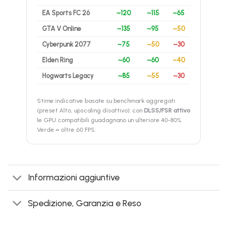
EA Sports FC 26
~120
~115
~65
GTA V Online
~135
~95
~50
Cyberpunk 2077
~75
~50
~30
Elden Ring
~60
~60
~40
Hogwarts Legacy
~85
~55
~30
Stime indicative basate su benchmark aggregati
(preset Alto, upscaling disattivo): con
DLSS/FSR attivo
le GPU compatibili guadagnano un ulteriore 40-80%.
Verde = oltre 60 FPS.
Informazioni aggiuntive
Spedizione, Garanzia e Reso