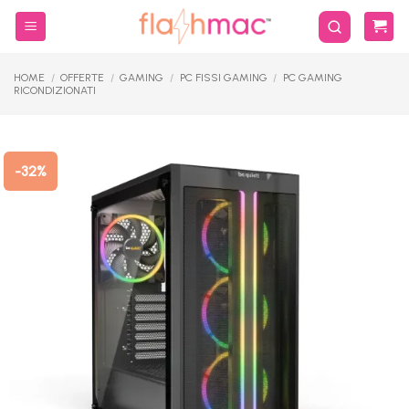
Salta
ai
contenuti
HOME
/
OFFERTE
/
GAMING
/
PC FISSI GAMING
/
PC GAMING
RICONDIZIONATI
-32%