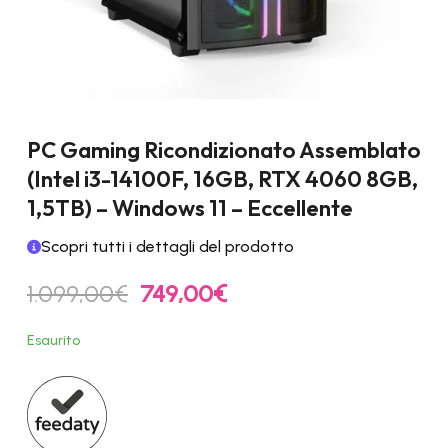
PC Gaming Ricondizionato Assemblato
(Intel i3-14100F, 16GB, RTX 4060 8GB,
1,5TB) – Windows 11 – Eccellente
Scopri tutti i dettagli del prodotto
Il
Il
1.099,00
€
749,00
€
prezzo
prezzo
originale
attuale
Esaurito
era:
è:
1.099,00€.
749,00€.