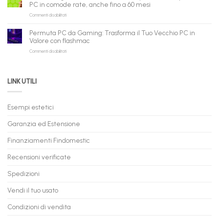
in
flashmac
fare
PC in comode rate, anche fino a 60 mesi
Pronta
per
shopping
su
Commenti disabilitati
Consegna
rivenditori
qui
PC
–
Gaming
Nuovi
Permuta PC da Gaming: Trasforma il Tuo Vecchio PC in
a
e
Valore con flashmac
Rate
Ricondizionati,
su
Commenti disabilitati
Online:
Spedizione
Permuta
come
Immediata
PC
acquistare
da
il
LINK UTILI
Gaming:
tuo
Trasforma
prossimo
il
PC
Tuo
in
Esempi estetici
Vecchio
comode
PC
rate,
Garanzia ed Estensione
in
anche
Valore
fino
con
Finanziamenti Findomestic
a
flashmac
60
mesi
Recensioni verificate
Spedizioni
Vendi il tuo usato
Condizioni di vendita