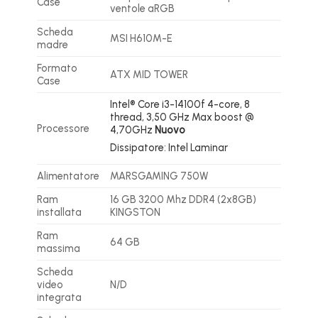
Case
ventole aRGB
Scheda
MSI H610M-E
madre
Formato
ATX MID TOWER
Case
Intel® Core i3-14100f 4-core, 8
thread, 3,50 GHz Max boost @
Processore
4,70GHz
Nuovo
Dissipatore: Intel Laminar
Alimentatore
MARSGAMING 750W
Ram
16 GB 3200 Mhz DDR4 (2x8GB)
installata
KINGSTON
Ram
64 GB
massima
Scheda
video
N/D
integrata