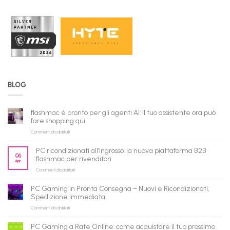
BLOG
flashmac è pronto per gli agenti AI: il tuo assistente ora può
fare shopping qui
su
Commenti disabilitati
flashmac
è
PC ricondizionati all’ingrosso: la nuova piattaforma B2B
pronto
06
flashmac per rivenditori
Apr
per
su
Commenti disabilitati
gli
PC
agenti
ricondizionati
AI:
PC Gaming in Pronta Consegna – Nuovi e Ricondizionati,
all’ingrosso:
il
Spedizione Immediata
la
tuo
su
Commenti disabilitati
nuova
assistente
PC
piattaforma
ora
Gaming
B2B
può
PC Gaming a Rate Online: come acquistare il tuo prossimo