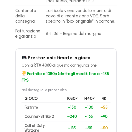
Jack Audio, Pulsante LED.
Contenuto
L’articolo viene venduto munito di
della
cavo di alimentazione VDE. Sarà
consegna
spedito in “box originale” in cartone.
Fatturazione
Art. 36 – Regime del margine
e garanzia
Prestazioni stimate in gioco
Con la
RTX 4060
di questa configurazione
Fortnite a 1080p (dettagli medi): fino a ~185
FPS
Nel dettaglio, a preset Alto:
GIOCO
1080P
1440P
4K
Fortnite
~150
~100
~55
Counter-Strike 2
~240
~165
~90
Call of Duty:
~135
~95
~50
Warzone