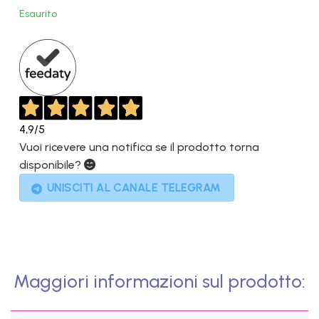
originale
attuale
Esaurito
era:
è:
1.299,00€.
569,00€.
4,9
/5
Vuoi ricevere una notifica se il prodotto torna
disponibile?
UNISCITI AL CANALE TELEGRAM
Maggiori informazioni sul prodotto: