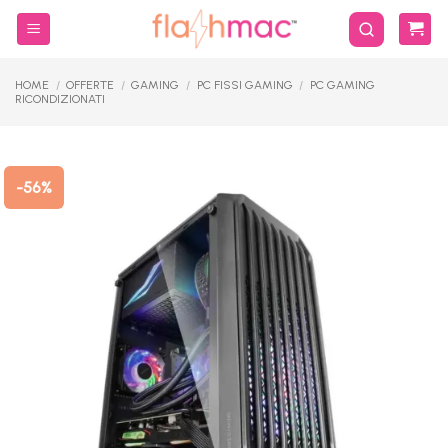
Salta
ai
contenuti
HOME
/
OFFERTE
/
GAMING
/
PC FISSI GAMING
/
PC GAMING
RICONDIZIONATI
-56%