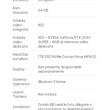
installata
occupati)
Ram
64 GB
massima
Scheda
video
N/D
integrata
Scheda
MSI – NVIDIA GeForce RTX 2060
video
SUPER – 8GB di memoria video
dedicata
dedicata
Hard Disk
1TB SSD NVMe Corsair Force MP600
installato
Non presente, Acquistabile
Display
separatamente
Sistema
Windows 11 Home
Operativo
Layout
Non inclusa
Tastiera
Grado AB (vedi le foto allegate o
Condizioni
clicca in basso su “esempi estetici”