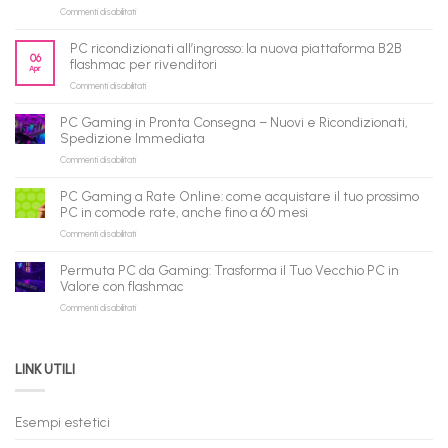
su
Commenti disabilitati
flashmac
è
PC ricondizionati all’ingrosso: la nuova piattaforma B2B
pronto
06
flashmac per rivenditori
Apr
per
su
Commenti disabilitati
gli
PC
agenti
ricondizionati
AI:
PC Gaming in Pronta Consegna – Nuovi e Ricondizionati,
all’ingrosso:
il
Spedizione Immediata
la
tuo
su
Commenti disabilitati
nuova
assistente
PC
piattaforma
ora
Gaming
B2B
può
PC Gaming a Rate Online: come acquistare il tuo prossimo
in
flashmac
fare
PC in comode rate, anche fino a 60 mesi
Pronta
per
shopping
su
Commenti disabilitati
Consegna
rivenditori
qui
PC
–
Gaming
Nuovi
Permuta PC da Gaming: Trasforma il Tuo Vecchio PC in
a
e
Valore con flashmac
Rate
Ricondizionati,
su
Commenti disabilitati
Online:
Spedizione
Permuta
come
Immediata
PC
acquistare
da
il
LINK UTILI
Gaming:
tuo
Trasforma
prossimo
il
PC
Tuo
in
Esempi estetici
Vecchio
comode
PC
rate,