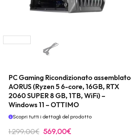
PC Gaming Ricondizionato assemblato
AORUS (Ryzen 5 6-core, 16GB, RTX
2060 SUPER 8 GB, 1TB, WiFi) –
Windows 11 – OTTIMO
Scopri tutti i dettagli del prodotto
Il
Il
1.299,00
€
569,00
€
prezzo
prezzo