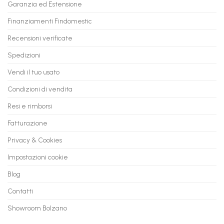
Garanzia ed Estensione
in
anche
Valore
fino
con
Finanziamenti Findomestic
a
flashmac
60
mesi
Recensioni verificate
Spedizioni
Vendi il tuo usato
Condizioni di vendita
Resi e rimborsi
Fatturazione
Privacy & Cookies
Impostazioni cookie
Blog
Contatti
Showroom Bolzano