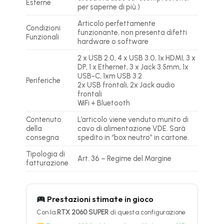
Esterne
per saperne di più.)
Articolo perfettamente
Condizioni
funzionante, non presenta difetti
Funzionali
hardware o software
2 x USB 2.0, 4 x USB 3.0, 1x HDMI, 3 x
DP, 1 x Ethernet, 3 x Jack 3.5mm, 1x
USB-C, 1xm USB 3.2
Periferiche
2x USB frontali, 2x Jack audio
frontali
WiFi + Bluetooth
Contenuto
L’articolo viene venduto munito di
della
cavo di alimentazione VDE. Sarà
consegna
spedito in “box neutro” in cartone.
Tipologia di
Art. 36 – Regime del Margine
fatturazione
Prestazioni stimate in gioco
Con la
RTX 2060 SUPER
di questa configurazione