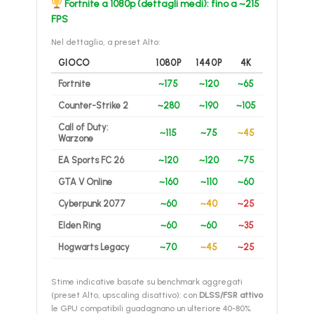
Fortnite a 1080p (dettagli medi): fino a ~215
FPS
Nel dettaglio, a preset Alto:
GIOCO
1080P
1440P
4K
Fortnite
~175
~120
~65
Counter-Strike 2
~280
~190
~105
Call of Duty:
~115
~75
~45
Warzone
EA Sports FC 26
~120
~120
~75
GTA V Online
~160
~110
~60
Cyberpunk 2077
~60
~40
~25
Elden Ring
~60
~60
~35
Hogwarts Legacy
~70
~45
~25
Stime indicative basate su benchmark aggregati
(preset Alto, upscaling disattivo): con
DLSS/FSR attivo
le GPU compatibili guadagnano un ulteriore 40-80%.