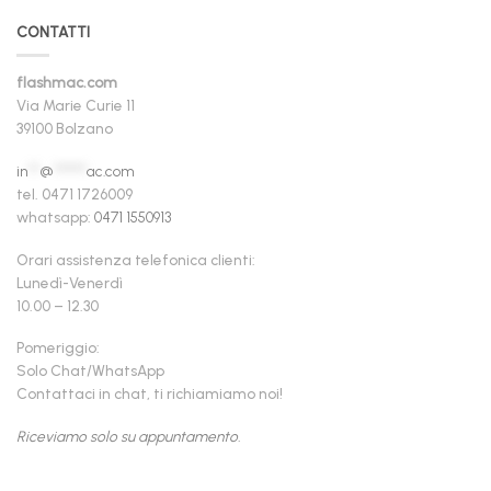
CONTATTI
flashmac.com
Via Marie Curie 11
39100 Bolzano
in
**
@
******
ac.com
tel. 0471 1726009
whatsapp:
0471 1550913
Orari assistenza telefonica clienti:
Lunedì-Venerdì
10.00 – 12.30
Pomeriggio:
Solo Chat/WhatsApp
Contattaci in chat, ti richiamiamo noi!
Riceviamo solo su appuntamento.