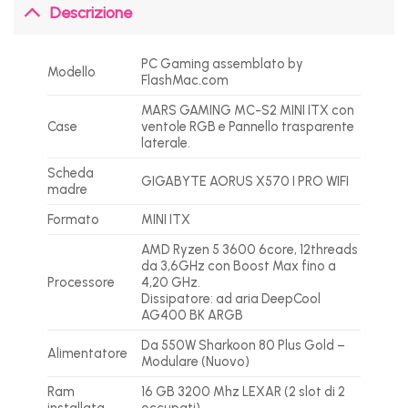
Descrizione
PC Gaming assemblato by
Modello
FlashMac.com
MARS GAMING MC-S2 MINI ITX con
Case
ventole RGB e Pannello trasparente
laterale.
Scheda
GIGABYTE AORUS X570 I PRO WIFI
madre
Formato
MINI ITX
AMD Ryzen 5 3600 6core, 12threads
da 3,6GHz con Boost Max fino a
Processore
4,20 GHz.
Dissipatore: ad aria DeepCool
AG400 BK ARGB
Da 550W Sharkoon 80 Plus Gold –
Alimentatore
Modulare (Nuovo)
Ram
16 GB 3200 Mhz LEXAR (2 slot di 2