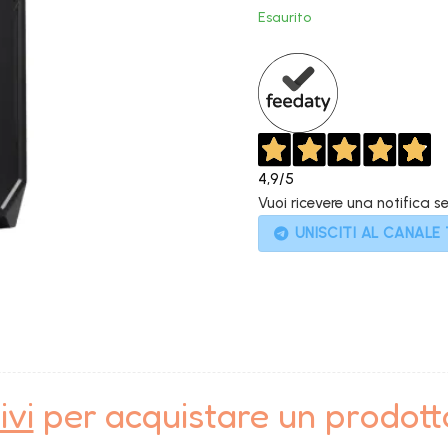
original
Esaurito
era:
1.049,0
4,9
/5
Vuoi ricevere una notifica s
UNISCITI AL CANALE
ivi
per acquistare un prodot