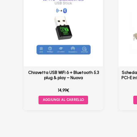
–
Chiavetta USB WiFi 6 + Bluetooth 5.3
Scheda 
ac
plug & play – Nuova
PCI-E i
14,99
€
AGGIUNGI AL CARRELLO