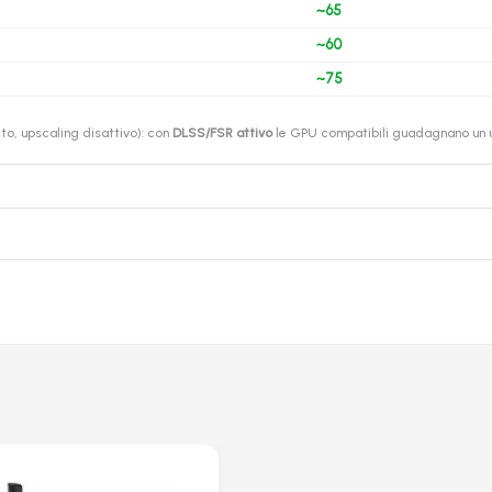
~65
~60
~75
o, upscaling disattivo): con
DLSS/FSR attivo
le GPU compatibili guadagnano un ul