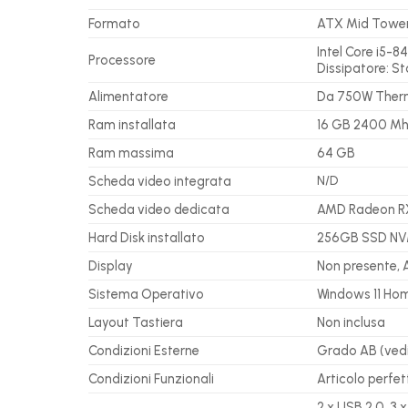
Formato
ATX Mid Towe
Intel Core i5-
Processore
Dissipatore: S
Alimentatore
Da 750W Therm
Ram installata
16 GB 2400 Mh
Ram massima
64 GB
Scheda video integrata
N/D
Scheda video dedicata
AMD Radeon RX
Hard Disk installato
256GB SSD NVMe
Display
Non presente, 
Sistema Operativo
Windows 11 Ho
Layout Tastiera
Non inclusa
Condizioni Esterne
Grado AB (vedi 
Condizioni Funzionali
Articolo perfe
2 x USB 2.0, 3 x