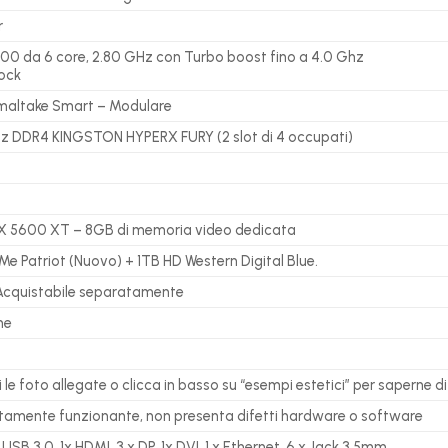
r
8400 da 6 core, 2.80 GHz con Turbo boost fino a 4.0 Ghz
tock
altake Smart – Modulare
z DDR4 KINGSTON HYPERX FURY (2 slot di 4 occupati)
 5600 XT – 8GB di memoria video dedicata
 Patriot (Nuovo) + 1TB HD Western Digital Blue.
Acquistabile separatamente
me
le foto allegate o clicca in basso su “esempi estetici” per saperne di 
ttamente funzionante, non presenta difetti hardware o software
 USB 3.0, 1x HDMI, 3 x DP, 1x DVI, 1 x Ethernet, 6 x Jack 3.5mm,