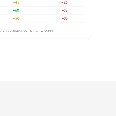
~45
~25
~60
~35
~50
~30
teriore 40-80%. Verde = oltre 60 FPS.