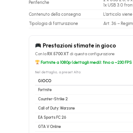
Periferiche
1x USB 3.0 front
Contenuto della consegna
L’articolo vien
Tipologia di fatturazione
Art. 36 – Regi
Prestazioni stimate in gioco
Con la
RX 5700 XT
di questa configurazione
Fortnite a 1080p (dettagli medi): fino a ~230 FPS
Nel dettaglio, a preset Alto:
GIOCO
Fortnite
Counter-Strike 2
Call of Duty: Warzone
EA Sports FC 26
GTA V Online