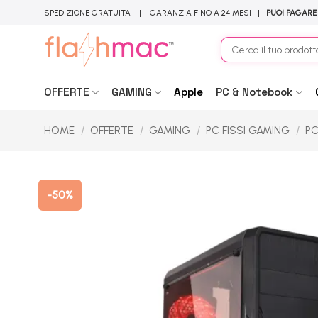
Salta
SPEDIZIONE GRATUITA | GARANZIA FINO A 24 MESI |
PUOI PAGARE
ai
contenuti
Cerca:
OFFERTE
GAMING
Apple
PC & Notebook
HOME
/
OFFERTE
/
GAMING
/
PC FISSI GAMING
/
PC
-50%