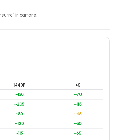
neutro” in cartone.
1440P
4K
~130
~70
~205
~115
~80
~45
~120
~80
~115
~65