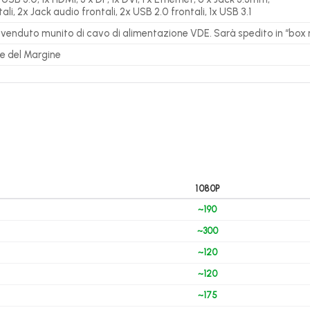
ali, 2x Jack audio frontali, 2x USB 2.0 frontali, 1x USB 3.1
e venduto munito di cavo di alimentazione VDE. Sarà spedito in “box 
me del Margine
1080P
~190
~300
~120
~120
~175