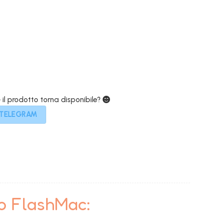
e
attuale
è:
0€.
529,00€.
e il prodotto torna disponibile?
 TELEGRAM
to FlashMac: