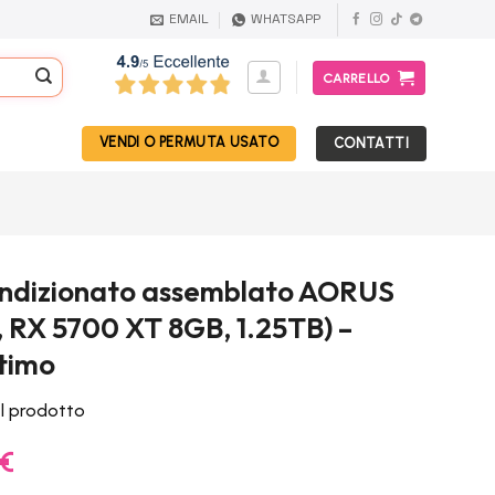
EMAIL
WHATSAPP
CARRELLO
VENDI O PERMUTA USATO
CONTATTI
ndizionato assemblato AORUS
, RX 5700 XT 8GB, 1.25TB) –
timo
el prodotto
Il
€
prezzo