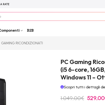
 A RATE
Componenti
B2B
 GAMING RICONDIZIONATI
PC Gaming Rico
(i5 6-core, 16GB
Windows 11 – Ot
Scopri tutti i dettagli d
Il
1.049,00
€
529,00
prezzo