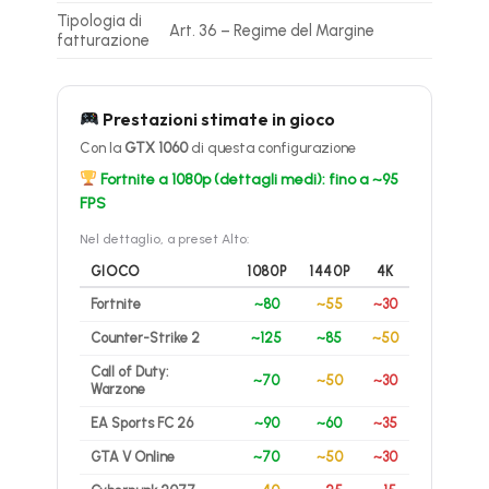
Tipologia di
Art. 36 – Regime del Margine
fatturazione
Prestazioni stimate in gioco
Con la
GTX 1060
di questa configurazione
Fortnite a 1080p (dettagli medi): fino a ~95
FPS
Nel dettaglio, a preset Alto:
GIOCO
1080P
1440P
4K
Fortnite
~80
~55
~30
Counter-Strike 2
~125
~85
~50
Call of Duty:
~70
~50
~30
Warzone
EA Sports FC 26
~90
~60
~35
GTA V Online
~70
~50
~30