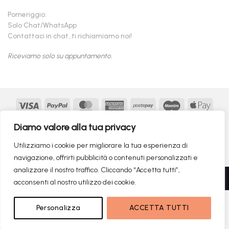
Pomeriggio:
Solo Chat/WhatsApp
Contattaci in chat, ti richiamiamo noi!
Riceviamo solo su appuntamento.
Visa
PayPal
MasterCard
American
Postepay
Maestro
Appl
Express
Pay
Google
MasterCard
Klarna
Findomestic
Scalapay
seQur
Diamo valore alla tua privacy
Pay
2
Copyright 2026 ©
flashmac®
- MONOFASE SRL - P.IVA:
Utilizziamo i cookie per migliorare la tua esperienza di
02982260214 | produced by
monofase
navigazione, offrirti pubblicità o contenuti personalizzati e
analizzare il nostro traffico. Cliccando “Accetta tutti”,
Recedere dal contratto qui
acconsenti al nostro utilizzo dei cookie.
899,00
€
NON DISPONIBILE
Personalizza
ACCETTA TUTTI
RICERCHE DI TENDENZA
399,00
€
Il prezzo originale era: 899,00€.
Il prezzo attuale è: 399,00€.