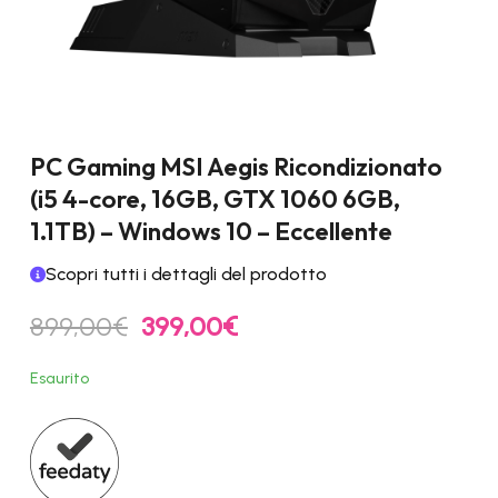
PC Gaming MSI Aegis Ricondizionato
(i5 4-core, 16GB, GTX 1060 6GB,
1.1TB) – Windows 10 – Eccellente
Scopri tutti i dettagli del prodotto
Il
Il
899,00
€
399,00
€
prezzo
prezzo
originale
attuale
Esaurito
era:
è:
899,00€.
399,00€.