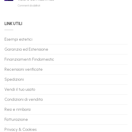
Rate
Ricondizionati,
su
Commenti disabilitati
Online:
Spedizione
Permuta
come
Immediata
PC
acquistare
da
il
LINK UTILI
Gaming:
tuo
Trasforma
prossimo
il
PC
Tuo
in
Esempi estetici
Vecchio
comode
PC
rate,
Garanzia ed Estensione
in
anche
Valore
fino
con
Finanziamenti Findomestic
a
flashmac
60
mesi
Recensioni verificate
Spedizioni
Vendi il tuo usato
Condizioni di vendita
Resi e rimborsi
Fatturazione
Privacy & Cookies