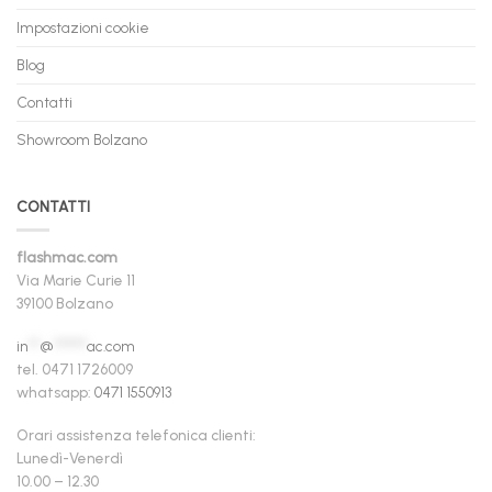
Impostazioni cookie
Blog
Contatti
Showroom Bolzano
CONTATTI
flashmac.com
Via Marie Curie 11
39100 Bolzano
in
**
@
******
ac.com
tel. 0471 1726009
whatsapp:
0471 1550913
Orari assistenza telefonica clienti:
Lunedì-Venerdì
10.00 – 12.30