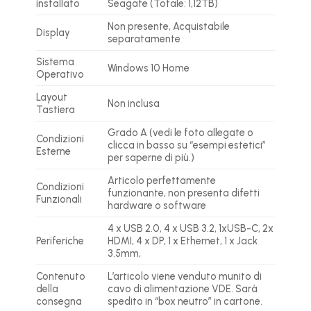
installato
Seagate (Totale: 1,12TB)
Non presente, Acquistabile
Display
separatamente
Sistema
Windows 10 Home
Operativo
Layout
Non inclusa
Tastiera
Grado A (vedi le foto allegate o
Condizioni
clicca in basso su “esempi estetici”
Esterne
per saperne di più.)
Articolo perfettamente
Condizioni
funzionante, non presenta difetti
Funzionali
hardware o software
4 x USB 2.0, 4 x USB 3.2, 1xUSB-C, 2x
Periferiche
HDMI, 4 x DP, 1 x Ethernet, 1 x Jack
3.5mm,
Contenuto
L’articolo viene venduto munito di
della
cavo di alimentazione VDE. Sarà
consegna
spedito in “box neutro” in cartone.