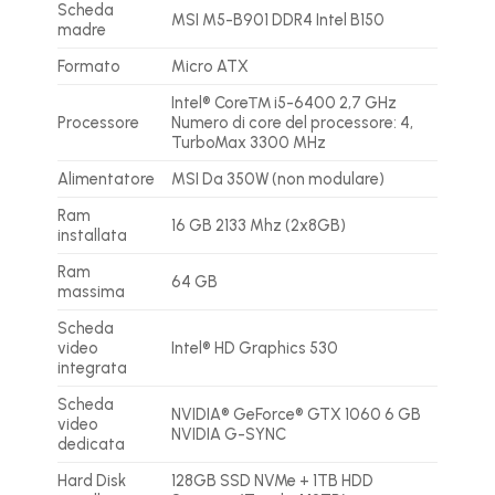
Scheda
MSI M5-B901 DDR4 Intel B150
madre
Formato
Micro ATX
Intel® Core™ i5-6400 2,7 GHz
Processore
Numero di core del processore: 4,
TurboMax 3300 MHz
Alimentatore
MSI Da 350W (non modulare)
Ram
16 GB 2133 Mhz (2x8GB)
installata
Ram
64 GB
massima
Scheda
video
Intel® HD Graphics 530
integrata
Scheda
NVIDIA® GeForce® GTX 1060 6 GB
video
NVIDIA G-SYNC
dedicata
Hard Disk
128GB SSD NVMe + 1TB HDD