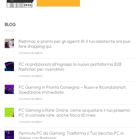
BLOG
flashmac è pronto per gli agenti AI: il tuo assistente ora può
fare shopping qui
su
Commenti disabilitati
flashmac
è
PC ricondizionati all’ingrosso: la nuova piattaforma B2B
pronto
flashmac per rivenditori
per
su
Commenti disabilitati
gli
PC
agenti
ricondizionati
AI:
PC Gaming in Pronta Consegna – Nuovi e Ricondizionati,
all’ingrosso:
il
Spedizione Immediata
la
tuo
su
Commenti disabilitati
nuova
assistente
PC
piattaforma
ora
Gaming
B2B
può
PC Gaming a Rate Online: come acquistare il tuo prossimo
in
flashmac
fare
PC in comode rate, anche fino a 60 mesi
Pronta
per
shopping
su
Commenti disabilitati
Consegna
rivenditori
qui
PC
–
Gaming
Nuovi
Permuta PC da Gaming: Trasforma il Tuo Vecchio PC in
a
e
Valore con flashmac