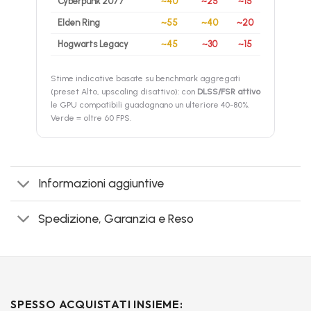
Cyberpunk 2077
~40
~25
~15
Elden Ring
~55
~40
~20
Hogwarts Legacy
~45
~30
~15
Stime indicative basate su benchmark aggregati
(preset Alto, upscaling disattivo): con
DLSS/FSR attivo
le GPU compatibili guadagnano un ulteriore 40-80%.
Verde = oltre 60 FPS.
Informazioni aggiuntive
Spedizione, Garanzia e Reso
SPESSO ACQUISTATI INSIEME: