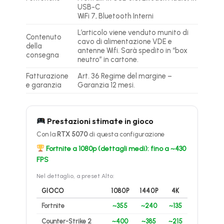
USB-C
WiFi 7, Bluetooth Interni
L’articolo viene venduto munito di
Contenuto
cavo di alimentazione VDE e
della
antenne Wifi. Sarà spedito in “box
consegna
neutro” in cartone.
Fatturazione
Art. 36 Regime del margine –
e garanzia
Garanzia 12 mesi.
Prestazioni stimate in gioco
Con la
RTX 5070
di questa configurazione
Fortnite a 1080p (dettagli medi): fino a ~430
FPS
Nel dettaglio, a preset Alto:
GIOCO
1080P
1440P
4K
Fortnite
~355
~240
~135
Counter-Strike 2
~400
~385
~215