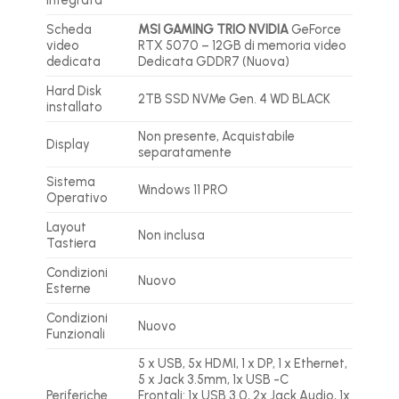
Scheda
MSI GAMING TRIO NVIDIA
GeForce
video
RTX 5070 – 12GB di memoria video
dedicata
Dedicata GDDR7 (Nuova)
Hard Disk
2TB SSD NVMe Gen. 4 WD BLACK
installato
Non presente, Acquistabile
Display
separatamente
Sistema
Windows 11 PRO
Operativo
Layout
Non inclusa
Tastiera
Condizioni
Nuovo
Esterne
Condizioni
Nuovo
Funzionali
5 x USB, 5x HDMI, 1 x DP, 1 x Ethernet,
5 x Jack 3.5mm, 1x USB -C
Periferiche
Frontali: 1x USB 3.0, 2x Jack Audio, 1x