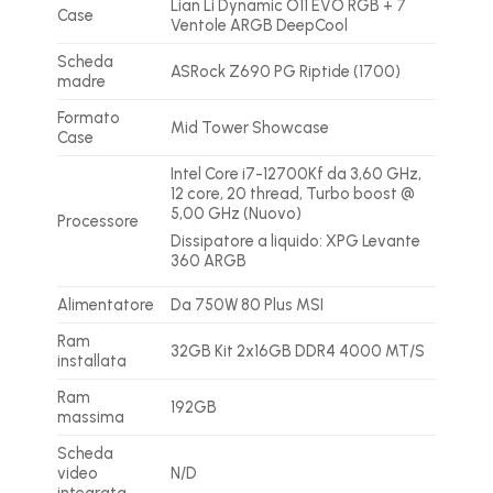
Lian Li Dynamic O11 EVO RGB + 7
Case
Ventole ARGB DeepCool
Scheda
ASRock Z690 PG Riptide (1700)
madre
Formato
Mid Tower Showcase
Case
Intel Core i7-12700Kf da 3,60 GHz,
12 core, 20 thread, Turbo boost @
5,00 GHz (Nuovo)
Processore
Dissipatore a liquido: XPG Levante
360 ARGB
Alimentatore
Da 750W 80 Plus MSI
Ram
32GB Kit 2x16GB DDR4 4000 MT/S
installata
Ram
192GB
massima
Scheda
video
N/D
integrata