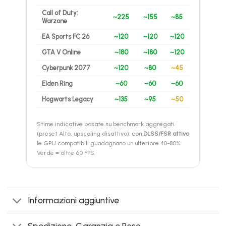
Call of Duty:
~225
~155
~85
Warzone
EA Sports FC 26
~120
~120
~120
GTA V Online
~180
~180
~120
Cyberpunk 2077
~120
~80
~45
Elden Ring
~60
~60
~60
Hogwarts Legacy
~135
~95
~50
Stime indicative basate su benchmark aggregati
(preset Alto, upscaling disattivo): con
DLSS/FSR attivo
le GPU compatibili guadagnano un ulteriore 40-80%.
Verde = oltre 60 FPS.
Informazioni aggiuntive
Spedizione, Garanzia e Reso