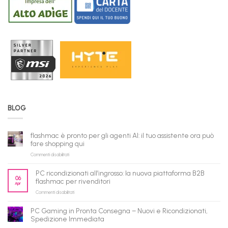
BLOG
flashmac è pronto per gli agenti AI: il tuo assistente ora può
fare shopping qui
su
Commenti disabilitati
flashmac
è
PC ricondizionati all’ingrosso: la nuova piattaforma B2B
pronto
06
flashmac per rivenditori
Apr
per
su
Commenti disabilitati
gli
PC
agenti
ricondizionati
AI:
PC Gaming in Pronta Consegna – Nuovi e Ricondizionati,
all’ingrosso:
il
Spedizione Immediata
la
tuo