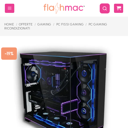
Salta
ai
contenuti
HOME
/
OFFERTE
/
GAMING
/
PC FISSI GAMING
/
PC GAMING
RICONDIZIONATI
-19%