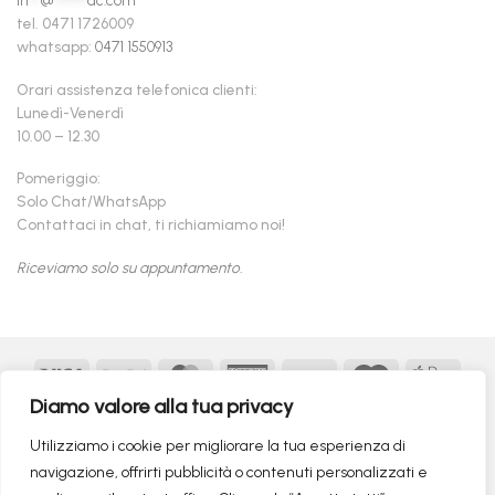
tel. 0471 1726009
whatsapp:
0471 1550913
Orari assistenza telefonica clienti:
Lunedì-Venerdì
10.00 – 12.30
Pomeriggio:
Solo Chat/WhatsApp
Contattaci in chat, ti richiamiamo noi!
Riceviamo solo su appuntamento.
Visa
PayPal
MasterCard
American
Postepay
Maestro
Appl
Express
Pay
Diamo valore alla tua privacy
Google
MasterCard
Klarna
Findomestic
Scalapay
seQur
Pay
2
Utilizziamo i cookie per migliorare la tua esperienza di
Copyright 2026 ©
flashmac®
- MONOFASE SRL - P.IVA:
navigazione, offrirti pubblicità o contenuti personalizzati e
02982260214 | produced by
monofase