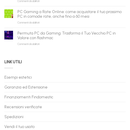
su
Commenti disabilitati
nuova
assistente
PC
piattaforma
ora
Gaming
B2B
può
PC Gaming a Rate Online: come acquistare il tuo prossimo
in
flashmac
fare
PC in comode rate, anche fino a 60 mesi
Pronta
per
shopping
su
Commenti disabilitati
Consegna
rivenditori
qui
PC
–
Gaming
Nuovi
Permuta PC da Gaming: Trasforma il Tuo Vecchio PC in
a
e
Valore con flashmac
Rate
Ricondizionati,
su
Commenti disabilitati
Online:
Spedizione
Permuta
come
Immediata
PC
acquistare
da
il
LINK UTILI
Gaming:
tuo
Trasforma
prossimo
il
PC
Tuo
in
Esempi estetici
Vecchio
comode
PC
rate,
Garanzia ed Estensione
in
anche
Valore
fino
con
Finanziamenti Findomestic
a
flashmac
60
mesi
Recensioni verificate
Spedizioni
Vendi il tuo usato