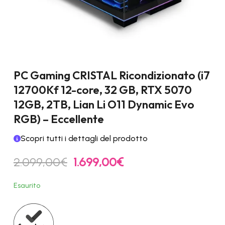
PC Gaming CRISTAL Ricondizionato (i7
12700Kf 12-core, 32 GB, RTX 5070
12GB, 2TB, Lian Li O11 Dynamic Evo
RGB) – Eccellente
Scopri tutti i dettagli del prodotto
Il
Il
2.099,00
€
1.699,00
€
prezzo
prezzo
originale
attuale
Esaurito
era:
è:
2.099,00€.
1.699,00€.