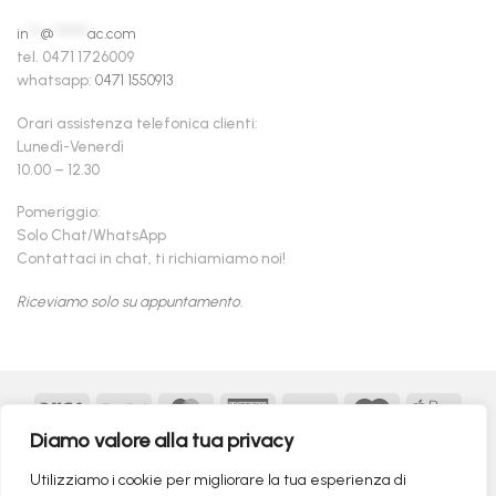
in
**
@
******
ac.com
tel. 0471 1726009
whatsapp:
0471 1550913
Orari assistenza telefonica clienti:
Lunedì-Venerdì
10.00 – 12.30
Pomeriggio:
Solo Chat/WhatsApp
Contattaci in chat, ti richiamiamo noi!
Riceviamo solo su appuntamento.
Visa
PayPal
MasterCard
American
Postepay
Maestro
Appl
Express
Pay
Diamo valore alla tua privacy
Google
MasterCard
Klarna
Findomestic
Scalapay
seQur
Pay
2
Utilizziamo i cookie per migliorare la tua esperienza di
Copyright 2026 ©
flashmac®
- MONOFASE SRL - P.IVA: