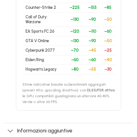
Counter-Strike 2
~225
~155
~85
Call of Duty:
~130
~90
~50
Warzone
EA Sports FC 26
~120
~110
~60
GTA V Online
~130
~90
~50
Cyberpunk 2077
~70
~45
~25
Elden Ring
~60
~60
~40
Hogwarts Legacy
~80
~55
~30
Stime indicative basate su benchmark aggregati
(preset Alto, upscaling disattivo): con
DLSS/FSR attivo
le GPU compatibili guadagnano un ulteriore 40-80%.
Verde = oltre 60 FPS.
Informazioni aggiuntive