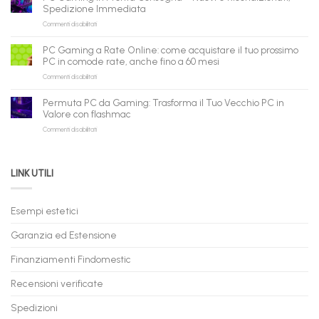
all’ingrosso:
il
Spedizione Immediata
la
tuo
su
Commenti disabilitati
nuova
assistente
PC
piattaforma
ora
Gaming
B2B
può
PC Gaming a Rate Online: come acquistare il tuo prossimo
in
flashmac
fare
PC in comode rate, anche fino a 60 mesi
Pronta
per
shopping
su
Commenti disabilitati
Consegna
rivenditori
qui
PC
–
Gaming
Nuovi
Permuta PC da Gaming: Trasforma il Tuo Vecchio PC in
a
e
Valore con flashmac
Rate
Ricondizionati,
su
Commenti disabilitati
Online:
Spedizione
Permuta
come
Immediata
PC
acquistare
da
il
LINK UTILI
Gaming:
tuo
Trasforma
prossimo
il
PC
Tuo
in
Esempi estetici
Vecchio
comode
PC
rate,
Garanzia ed Estensione
in
anche
Valore
fino
con
Finanziamenti Findomestic
a
flashmac
60
mesi
Recensioni verificate
Spedizioni