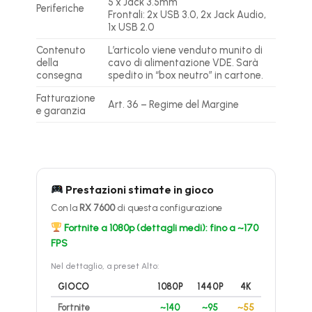
5 x Jack 3.5mm
Periferiche
Frontali: 2x USB 3.0, 2x Jack Audio,
1x USB 2.0
Contenuto
L’articolo viene venduto munito di
della
cavo di alimentazione VDE. Sarà
consegna
spedito in “box neutro” in cartone.
Fatturazione
Art. 36 – Regime del Margine
e garanzia
Prestazioni stimate in gioco
Con la
RX 7600
di questa configurazione
Fortnite a 1080p (dettagli medi): fino a ~170
FPS
Nel dettaglio, a preset Alto:
GIOCO
1080P
1440P
4K
Fortnite
~140
~95
~55