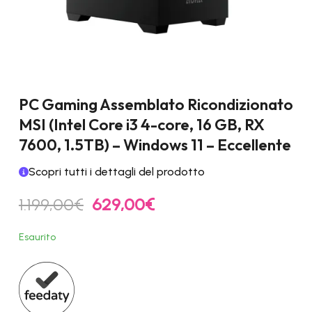
PC Gaming Assemblato Ricondizionato
MSI (Intel Core i3 4-core, 16 GB, RX
7600, 1.5TB) – Windows 11 – Eccellente
Scopri tutti i dettagli del prodotto
Il
Il
1.199,00
€
629,00
€
prezzo
prezzo
originale
attuale
Esaurito
era:
è:
1.199,00€.
629,00€.