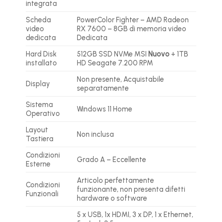
integrata
Scheda
PowerColor Fighter – AMD Radeon
video
RX 7600 – 8GB di memoria video
dedicata
Dedicata
Hard Disk
512GB SSD NVMe MSI
Nuovo
+ 1TB
installato
HD Seagate 7.200 RPM
Non presente, Acquistabile
Display
separatamente
Sistema
Windows 11 Home
Operativo
Layout
Non inclusa
Tastiera
Condizioni
Grado A – Eccellente
Esterne
Articolo perfettamente
Condizioni
funzionante, non presenta difetti
Funzionali
hardware o software
5 x USB, 1x HDMI, 3 x DP, 1 x Ethernet,