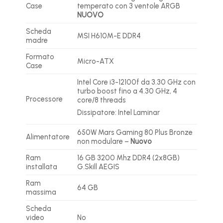
Case
temperato con 3 ventole ARGB
NUOVO
Scheda
MSI H610M-E DDR4
madre
Formato
Micro-ATX
Case
Intel Core i3-12100f da 3.30 GHz con
turbo boost fino a 4.30 GHz, 4
Processore
core/8 threads
Dissipatore: Intel Laminar
650W Mars Gaming 80 Plus Bronze
Alimentatore
non modulare –
Nuovo
Ram
16 GB 3200 Mhz DDR4 (2x8GB)
installata
G.Skill AEGIS
Ram
64 GB
massima
Scheda
video
No