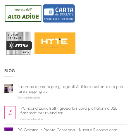
BLOG
flashmac è pronto per gli agenti AI: il tuo assistente ora può
fare shopping qui
su
Commenti disabilitati
flashmac
è
PC ricondizionati all’ingrosso: la nuova piattaforma B2B
pronto
06
flashmac per rivenditori
Apr
per
su
Commenti disabilitati
gli
PC
agenti
ricondizionati
AI:
PC Gaming in Pronta Consegna – Nuovi e Ricondizionati,