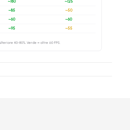
~180
~125
~85
~50
~60
~60
~95
~55
teriore 40-80%. Verde = oltre 60 FPS.