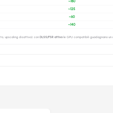
~180
~125
~60
~140
o, upscaling disattivo): con
DLSS/FSR attivo
le GPU compatibili guadagnano un ul