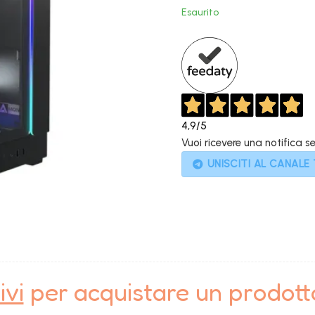
origina
Esaurito
era:
2.300,
4,9
/5
Vuoi ricevere una notifica s
UNISCITI AL CANALE
ivi
per acquistare un prodot