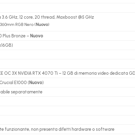
a 3.6 GHz, 12 core, 20 thread, Maxboost @5 GHz
0 360mm RGB Nero (
Nuovo
)
 Plus Bronze –
Nuovo
x16GB)
OC 3X NVIDIA RTX 4070 Ti – 12 GB di memoria video dedicata G
rucial E1000 (
Nuovo
)
tabile separatamente
te funzionante, non presenta difetti hardware o software