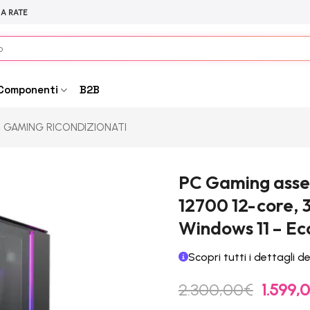
 A RATE
Componenti
B2B
 GAMING RICONDIZIONATI
PC Gaming assem
12700 12-core, 
Windows 11 – Ec
Scopri tutti i dettagli d
Il
2.300,00
€
1.599,
prezzo