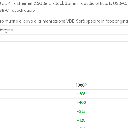
3 x DP, 1 x Ethernet 2.5GBe, 5 x Jack 3.5mm, 1x audio ottico, 1x USB-C, 
USB-C, 1x Jack audio
to munito di cavo di alimentazione VDE. Sarà spedito in “box original
Margine
1080P
~365
~400
~235
~120