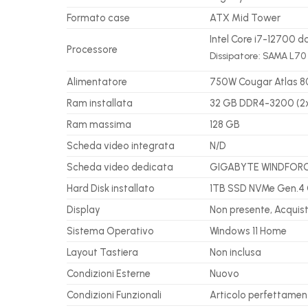
Formato case
ATX Mid Tower
Intel Core i7-12700 d
Processore
Dissipatore: SAMA L7
Alimentatore
750W Cougar Atlas 80
Ram installata
32 GB DDR4-3200 (2
Ram massima
128 GB
Scheda video integrata
N/D
Scheda video dedicata
GIGABYTE WINDFORCE 
Hard Disk installato
1TB SSD NVMe Gen.4 C
Display
Non presente, Acquis
Sistema Operativo
Windows 11 Home
Layout Tastiera
Non inclusa
Condizioni Esterne
Nuovo
Condizioni Funzionali
Articolo perfettamen