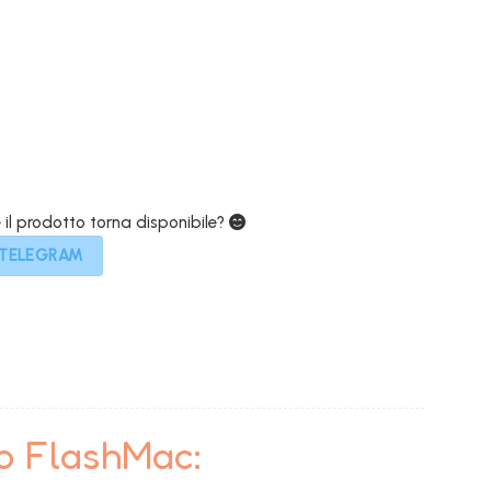
le
attuale
è:
00€.
1.599,00€.
e il prodotto torna disponibile?
 TELEGRAM
to FlashMac: