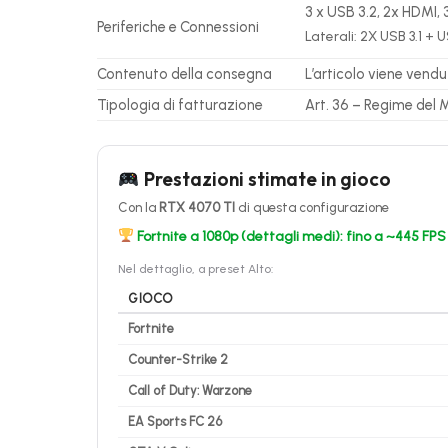
3 x USB 3.2, 2x HDMI, 
Periferiche e Connessioni
Laterali: 2X USB 3.1 + 
Contenuto della consegna
L’articolo viene vendu
Tipologia di fatturazione
Art. 36 – Regime del 
Prestazioni stimate in gioco
Con la
RTX 4070 TI
di questa configurazione
Fortnite a 1080p (dettagli medi): fino a ~445 FPS
Nel dettaglio, a preset Alto:
GIOCO
Fortnite
Counter-Strike 2
Call of Duty: Warzone
EA Sports FC 26