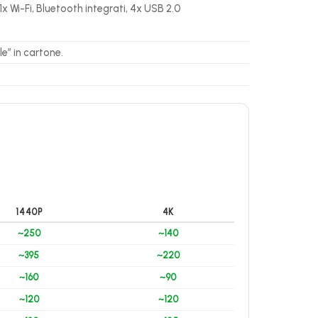
1x Wi-Fi, Bluetooth integrati, 4x USB 2.0
e” in cartone.
1440P
4K
~250
~140
~395
~220
~160
~90
~120
~120