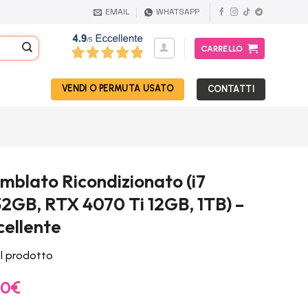
EMAIL
WHATSAPP
CARRELLO
VENDI O PERMUTA USATO
CONTATTI
blato Ricondizionato (i7
32GB, RTX 4070 Ti 12GB, 1TB) –
cellente
el prodotto
Il
00
€
prezzo