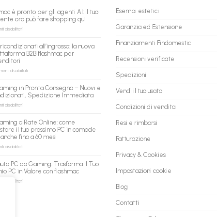
Esempi estetici
mac è pronto per gli agenti AI: il tuo
tente ora può fare shopping qui
Garanzia ed Estensione
su
 disabilitati
flashmac
è
Finanziamenti Findomestic
ricondizionati all’ingrosso: la nuova
pronto
ttaforma B2B flashmac per
per
Recensioni verificate
enditori
gli
agenti
su
nti disabilitati
Spedizioni
AI:
PC
il
ricondizionati
aming in Pronta Consegna – Nuovi e
tuo
Vendi il tuo usato
all’ingrosso:
ndizionati, Spedizione Immediata
assistente
la
ora
nuova
su
 disabilitati
Condizioni di vendita
può
piattaforma
PC
fare
B2B
Gaming
aming a Rate Online: come
Resi e rimborsi
shopping
flashmac
in
stare il tuo prossimo PC in comode
qui
per
Pronta
 anche fino a 60 mesi
rivenditori
Fatturazione
Consegna
–
su
 disabilitati
Nuovi
PC
Privacy & Cookies
e
Gaming
uta PC da Gaming: Trasforma il Tuo
Ricondizionati,
a
Impostazioni cookie
io PC in Valore con flashmac
Spedizione
Rate
Immediata
Online:
su
 disabilitati
Blog
come
Permuta
acquistare
PC
il
da
Contatti
tuo
Gaming:
prossimo
Trasforma