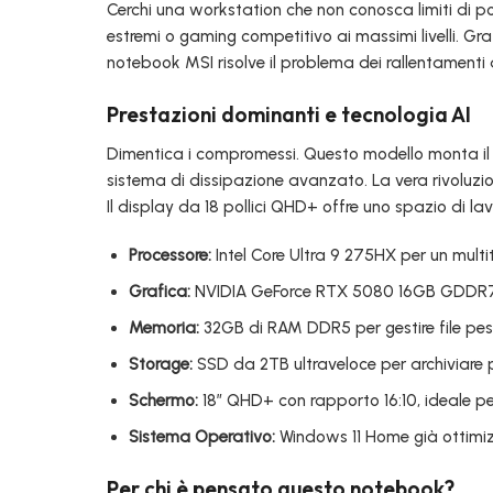
Cerchi una workstation che non conosca limiti di p
estremi o gaming competitivo ai massimi livelli. Gra
notebook MSI risolve il problema dei rallentamenti d
Prestazioni dominanti e tecnologia AI
Dimentica i compromessi. Questo modello monta il p
sistema di dissipazione avanzato. La vera rivoluzi
Il display da 18 pollici QHD+ offre uno spazio di la
Processore:
Intel Core Ultra 9 275HX per un multit
Grafica:
NVIDIA GeForce RTX 5080 16GB GDDR7, i
Memoria:
32GB di RAM DDR5 per gestire file pes
Storage:
SSD da 2TB ultraveloce per archiviare pr
Schermo:
18″ QHD+ con rapporto 16:10, ideale per
Sistema Operativo:
Windows 11 Home già ottimizz
Per chi è pensato questo notebook?