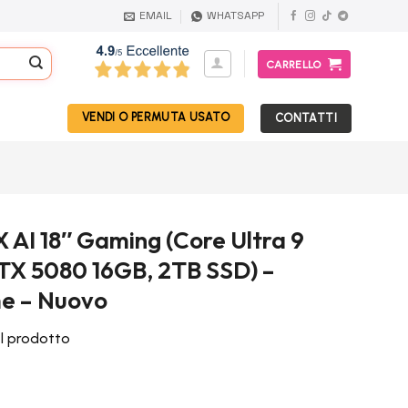
EMAIL
WHATSAPP
CARRELLO
VENDI O PERMUTA USATO
CONTATTI
X AI 18″ Gaming (Core Ultra 9
TX 5080 16GB, 2TB SSD) –
e – Nuovo
el prodotto