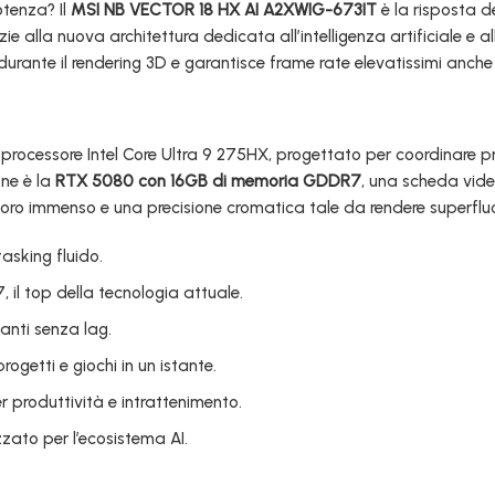
otenza? Il
MSI NB VECTOR 18 HX AI A2XWIG-673IT
è la risposta de
zie alla nuova architettura dedicata all’intelligenza artificiale e
urante il rendering 3D e garantisce frame rate elevatissimi anche c
rocessore Intel Core Ultra 9 275HX, progettato per coordinare pr
one è la
RTX 5080 con 16GB di memoria GDDR7
, una scheda video
voro immenso e una precisione cromatica tale da rendere superfluo l
asking fluido.
l top della tecnologia attuale.
anti senza lag.
ogetti e giochi in un istante.
 produttività e intrattenimento.
ato per l’ecosistema AI.