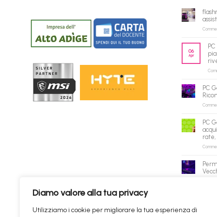
flash
assis
Commenti
PC 
06
pia
Apr
riv
Comme
PC G
Rico
Commenti
PC G
acqui
rate,
Commenti
Perm
Vecch
Commenti
Diamo valore alla tua privacy
✕
Utilizziamo i cookie per migliorare la tua esperienza di