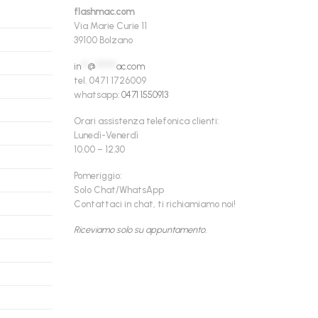
flashmac.com
Via Marie Curie 11
39100 Bolzano
in
**
@
******
ac.com
tel. 0471 1726009
whatsapp:
0471 1550913
Orari assistenza telefonica clienti:
Lunedì-Venerdì
10.00 – 12.30
Pomeriggio:
Solo Chat/WhatsApp
Contattaci in chat, ti richiamiamo noi!
Riceviamo solo su appuntamento.