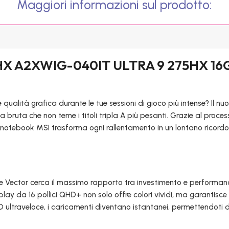
Maggiori informazioni sul prodotto:
X A2XWIG-040IT ULTRA 9 275HX 16G
ualità grafica durante le tue sessioni di gioco più intense? Il n
 bruta che non teme i titoli tripla A più pesanti. Grazie al proces
 notebook MSI trasforma ogni rallentamento in un lontano ricord
a serie Vector cerca il massimo rapporto tra investimento e perfor
display da 16 pollici QHD+ non solo offre colori vividi, ma garantisc
D ultraveloce, i caricamenti diventano istantanei, permettendoti di