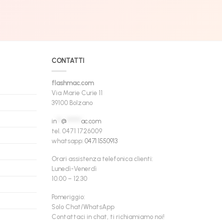
CONTATTI
flashmac.com
Via Marie Curie 11
39100 Bolzano
in
**
@
******
ac.com
tel. 0471 1726009
whatsapp:
0471 1550913
Orari assistenza telefonica clienti:
Lunedì-Venerdì
10.00 – 12.30
Pomeriggio:
Solo Chat/WhatsApp
Contattaci in chat, ti richiamiamo noi!