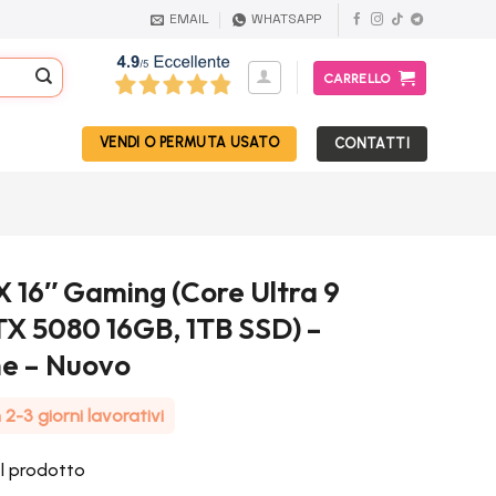
EMAIL
WHATSAPP
CARRELLO
VENDI O PERMUTA USATO
CONTATTI
X 16″ Gaming (Core Ultra 9
X 5080 16GB, 1TB SSD) –
e – Nuovo
2-3 giorni lavorativi
el prodotto