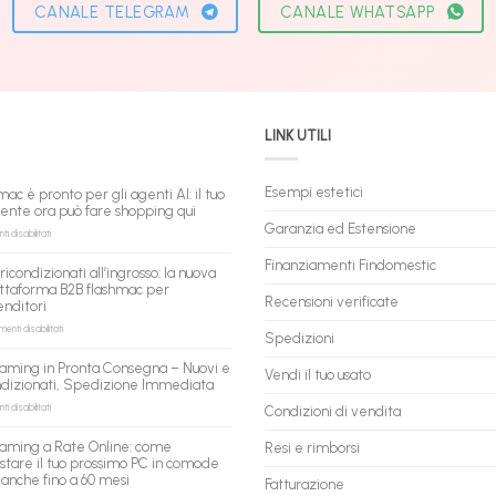
CANALE TELEGRAM
CANALE WHATSAPP
LINK UTILI
Esempi estetici
mac è pronto per gli agenti AI: il tuo
tente ora può fare shopping qui
Garanzia ed Estensione
su
 disabilitati
flashmac
è
Finanziamenti Findomestic
ricondizionati all’ingrosso: la nuova
pronto
ttaforma B2B flashmac per
per
Recensioni verificate
enditori
gli
agenti
su
nti disabilitati
Spedizioni
AI:
PC
il
ricondizionati
aming in Pronta Consegna – Nuovi e
tuo
Vendi il tuo usato
all’ingrosso:
ndizionati, Spedizione Immediata
assistente
la
ora
nuova
su
 disabilitati
Condizioni di vendita
può
piattaforma
PC
fare
B2B
Gaming
aming a Rate Online: come
Resi e rimborsi
shopping
flashmac
in
stare il tuo prossimo PC in comode
qui
per
Pronta
 anche fino a 60 mesi
rivenditori
Fatturazione
Consegna