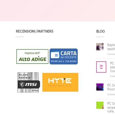
RECENSIONI | PARTNERS
BLOG
flash
assis
Commenti
PC 
06
pia
Apr
riv
Comme
PC G
Rico
Commenti
PC G
acqui
rate,