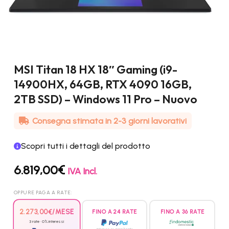
MSI Titan 18 HX 18″ Gaming (i9-
14900HX, 64GB, RTX 4090 16GB,
2TB SSD) – Windows 11 Pro – Nuovo
Consegna stimata in 2-3 giorni lavorativi
Scopri tutti i dettagli del prodotto
6.819,00
€
IVA Incl.
OPPURE PAGA A RATE:
2.273,00
€
/MESE
FINO A 24 RATE
FINO A 36 RATE
3 rate · 0% interessi