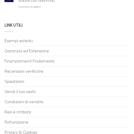
Valore con flashmac
Rate
Ricondizionati,
su
Commenti disabilitati
Online:
Spedizione
Permuta
come
Immediata
PC
acquistare
da
il
LINK UTILI
Gaming:
tuo
Trasforma
prossimo
il
PC
Tuo
in
Esempi estetici
Vecchio
comode
PC
rate,
Garanzia ed Estensione
in
anche
Valore
fino
con
Finanziamenti Findomestic
a
flashmac
60
mesi
Recensioni verificate
Spedizioni
Vendi il tuo usato
Condizioni di vendita
Resi e rimborsi
Fatturazione
Privacy & Cookies