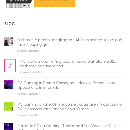
BLOG
flashmac è pronto per gli agenti AI: il tuo assistente ora può
fare shopping qui
su
Commenti disabilitati
flashmac
è
PC ricondizionati all’ingrosso: la nuova piattaforma B2B
pronto
06
flashmac per rivenditori
Apr
per
su
Commenti disabilitati
gli
PC
agenti
ricondizionati
AI:
PC Gaming in Pronta Consegna – Nuovi e Ricondizionati,
all’ingrosso:
il
Spedizione Immediata
la
tuo
su
Commenti disabilitati
nuova
assistente
PC
piattaforma
ora
Gaming
B2B
può
PC Gaming a Rate Online: come acquistare il tuo prossimo
in
flashmac
fare
PC in comode rate, anche fino a 60 mesi
Pronta
per
shopping
su
Commenti disabilitati
Consegna
rivenditori
qui
PC
–
Gaming
Nuovi
Permuta PC da Gaming: Trasforma il Tuo Vecchio PC in
a
e