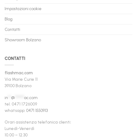
Impostazioni cookie
Blog
Contatti
Showroom Bolzano
CONTATTI
flashmac.com
Via Marie Curie 11
39100 Bolzano
in
**
@
******
ac.com
tel. 0471 1726009
whatsapp:
0471 1550913
Orari assistenza telefonica clienti:
Lunedì-Venerdì
10.00 – 12.30