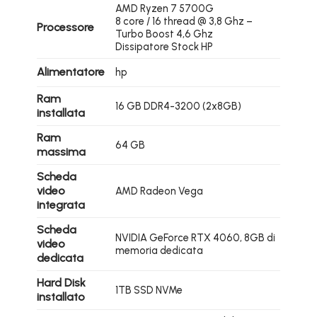
AMD Ryzen 7 5700G
8 core / 16 thread @ 3,8 Ghz –
Processore
Turbo Boost 4,6 Ghz
Dissipatore Stock HP
Alimentatore
hp
Ram
16 GB DDR4-3200 (2x8GB)
installata
Ram
64 GB
massima
Scheda
video
AMD Radeon Vega
integrata
Scheda
NVIDIA GeForce RTX 4060, 8GB di
video
memoria dedicata
dedicata
Hard Disk
1TB SSD NVMe
installato