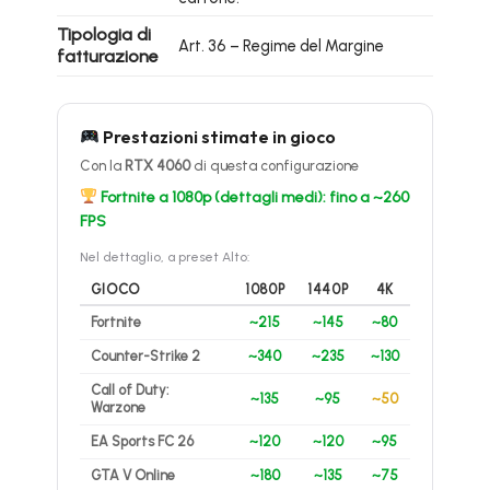
Tipologia di
Art. 36 – Regime del Margine
fatturazione
Prestazioni stimate in gioco
Con la
RTX 4060
di questa configurazione
Fortnite a 1080p (dettagli medi): fino a ~260
FPS
Nel dettaglio, a preset Alto:
GIOCO
1080P
1440P
4K
Fortnite
~215
~145
~80
Counter-Strike 2
~340
~235
~130
Call of Duty:
~135
~95
~50
Warzone
EA Sports FC 26
~120
~120
~95
GTA V Online
~180
~135
~75