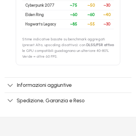
Cyberpunk 2077
~75
~50
~30
Elden Ring
~60
~60
~40
Hogwarts Legacy
~85
~55
~30
Stime indicative basate su benchmark aggregati
(preset Alto, upscaling disattivo): con
DLSS/FSR attivo
le GPU compatibili guadagnano un ulteriore 40-80%.
Verde = oltre 60 FPS.
Informazioni aggiuntive
Spedizione, Garanzia e Reso