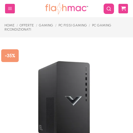
Salta
ai
contenuti
HOME
/
OFFERTE
/
GAMING
/
PC FISSI GAMING
/
PC GAMING
RICONDIZIONATI
-35%