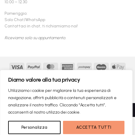
10.00 – 12.30
Pomeriggio:
Solo Chat/WhatsApp
Contattaci in chat, ti richiamiamo noi!
Riceviamo solo su appuntamento.
Visa
PayPal
MasterCard
American
Postepay
Maestro
Appl
Express
Pay
Google
MasterCard
Klarna
Findomestic
Scalapay
seQur
Diamo valore alla tua privacy
Pay
2
Copyright 2026 ©
flashmac®
- MONOFASE SRL - P.IVA:
Utilizziamo i cookie per migliorare la tua esperienza di
02982260214 | produced by
monofase
navigazione, offrirti pubblicità o contenuti personalizzati e
analizzare il nostro traffico. Cliccando “Accetta tutti”,
Recedere dal contratto qui
acconsenti al nostro utilizzo dei cookie.
1.199,00
€
NON DISPONIBILE
Personalizza
ACCETTA TUTTI
RICERCHE DI TENDENZA
779,00
€
Il prezzo originale era: 1.199,00€.
Il prezzo attuale è: 779,00€.