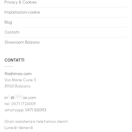
Privacy & Cookies
Impostazioni cookie
Blog
Contatti
Showroom Bolzano
CONTATTI
flashmac.com
Via Marie Curie 11
39100 Bolzano
in
**
@
******
ac.com
tel. 0471 1726009
whatsapp:
0471 1550913
Orari assistenza telefonica clienti:
Lunedì-Venerdì