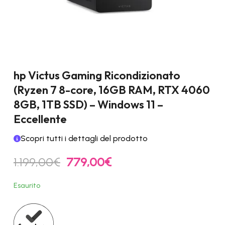
hp Victus Gaming Ricondizionato
(Ryzen 7 8-core, 16GB RAM, RTX 4060
8GB, 1TB SSD) – Windows 11 –
Eccellente
Scopri tutti i dettagli del prodotto
Il
Il
1.199,00
€
779,00
€
prezzo
prezzo
originale
attuale
Esaurito
era:
è:
1.199,00€.
779,00€.