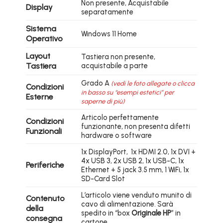
Non presente, Acquistabile
Display
separatamente
Sistema
Windows 11 Home
Operativo
Layout
Tastiera non presente,
Tastiera
acquistabile a parte
Grado A
(vedi le foto allegate o clicca
Condizioni
in basso su “esempi estetici” per
Esterne
saperne di più)
Articolo perfettamente
Condizioni
funzionante, non presenta difetti
Funzionali
hardware o software
1x DisplayPort, 1x HDMI 2.0, 1x DVI +
4x USB 3, 2x USB 2, 1x USB-C, 1x
Periferiche
Ethernet + 5 jack 3.5 mm, 1 WiFi, 1x
SD-Card Slot
L’articolo viene venduto munito di
Contenuto
cavo di alimentazione. Sarà
della
spedito in “box
Originale HP
” in
consegna
cartone.