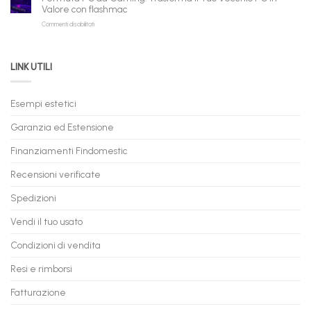
a
e
Valore con flashmac
Rate
Ricondizionati,
su
Commenti disabilitati
Online:
Spedizione
Permuta
come
Immediata
PC
acquistare
da
il
LINK UTILI
Gaming:
tuo
Trasforma
prossimo
il
PC
Tuo
in
Esempi estetici
Vecchio
comode
PC
rate,
Garanzia ed Estensione
in
anche
Valore
fino
con
Finanziamenti Findomestic
a
flashmac
60
mesi
Recensioni verificate
Spedizioni
Vendi il tuo usato
Condizioni di vendita
Resi e rimborsi
Fatturazione