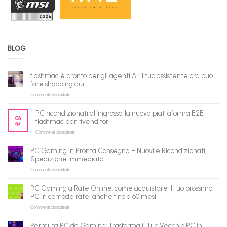
BLOG
flashmac è pronto per gli agenti AI: il tuo assistente ora può
fare shopping qui
su
Commenti disabilitati
flashmac
è
PC ricondizionati all’ingrosso: la nuova piattaforma B2B
pronto
06
flashmac per rivenditori
Apr
per
su
Commenti disabilitati
gli
PC
agenti
ricondizionati
AI:
PC Gaming in Pronta Consegna – Nuovi e Ricondizionati,
all’ingrosso:
il
Spedizione Immediata
la
tuo
su
Commenti disabilitati
nuova
assistente
PC
piattaforma
ora
Gaming
B2B
può
PC Gaming a Rate Online: come acquistare il tuo prossimo
in
flashmac
fare
PC in comode rate, anche fino a 60 mesi
Pronta
per
shopping
su
Commenti disabilitati
Consegna
rivenditori
qui
PC
–
Gaming
Nuovi
Permuta PC da Gaming: Trasforma il Tuo Vecchio PC in