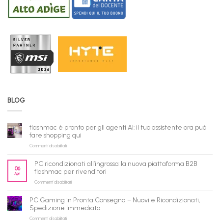
BLOG
flashmac è pronto per gli agenti AI: il tuo assistente ora può
fare shopping qui
su
Commenti disabilitati
flashmac
è
PC ricondizionati all’ingrosso: la nuova piattaforma B2B
pronto
06
flashmac per rivenditori
Apr
per
su
Commenti disabilitati
gli
PC
agenti
ricondizionati
AI:
PC Gaming in Pronta Consegna – Nuovi e Ricondizionati,
all’ingrosso:
il
Spedizione Immediata
la
tuo
su
Commenti disabilitati
nuova
assistente