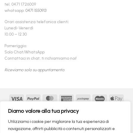
tel. 0471 1726009
whatsapp:
0471 1550913
Orari assistenza telefonica clienti:
Lunedì-Venerdì
10.00 – 12.30
Pomeriggio:
Solo Chat/WhatsApp
Contattaci in chat, ti richiamiamo noi!
Riceviamo solo su appuntamento.
Visa
PayPal
MasterCard
American
Postepay
Maestro
Appl
Express
Pay
Google
MasterCard
Klarna
Findomestic
Scalapay
seQur
Diamo valore alla tua privacy
Pay
2
Copyright 2026 ©
flashmac®
- MONOFASE SRL - P.IVA:
Utilizziamo i cookie per migliorare la tua esperienza di
02982260214 | produced by
monofase
navigazione, offrirti pubblicità o contenuti personalizzati e