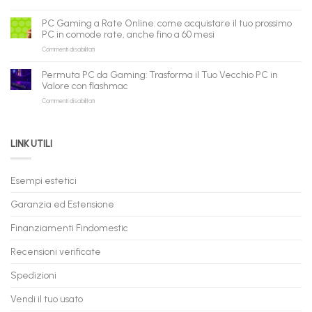
PC
piattaforma
ora
Gaming
B2B
può
PC Gaming a Rate Online: come acquistare il tuo prossimo
in
flashmac
fare
PC in comode rate, anche fino a 60 mesi
Pronta
per
shopping
su
Commenti disabilitati
Consegna
rivenditori
qui
PC
–
Gaming
Nuovi
Permuta PC da Gaming: Trasforma il Tuo Vecchio PC in
a
e
Valore con flashmac
Rate
Ricondizionati,
su
Commenti disabilitati
Online:
Spedizione
Permuta
come
Immediata
PC
acquistare
da
il
LINK UTILI
Gaming:
tuo
Trasforma
prossimo
il
PC
Tuo
in
Esempi estetici
Vecchio
comode
PC
rate,
Garanzia ed Estensione
in
anche
Valore
fino
con
Finanziamenti Findomestic
a
flashmac
60
mesi
Recensioni verificate
Spedizioni
Vendi il tuo usato