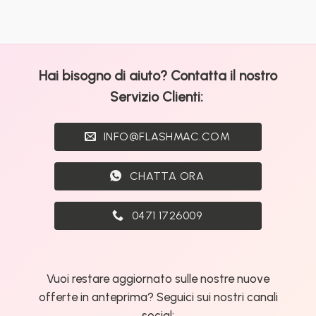
PC,
Docente
un’ottima
è
alternativa
ora
economica
possibile!
al
Raspberry
Hai bisogno di aiuto? Contatta il nostro
PI
per
Servizio Clienti:
la
Domotica
e
INFO@FLASHMAC.COM
Home
Assistant.
CHATTA ORA
0471 1726009
Vuoi restare aggiornato sulle nostre nuove
offerte in anteprima? Seguici sui nostri canali
social: