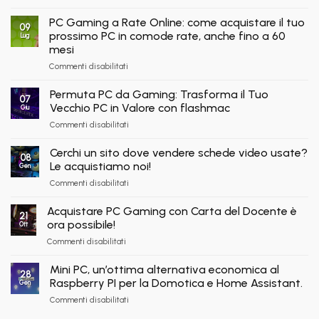
PC
piattaforma
ora
Gaming
B2B
PC Gaming a Rate Online: come acquistare il tuo
può
09
in
flashmac
prossimo PC in comode rate, anche fino a 60
fare
Lug
Pronta
per
shopping
mesi
Consegna
rivenditori
qui
su
Commenti disabilitati
–
PC
Nuovi
Gaming
e
Permuta PC da Gaming: Trasforma il Tuo
07
a
Ricondizionati,
Vecchio PC in Valore con flashmac
Giu
Rate
Spedizione
su
Commenti disabilitati
Online:
Immediata
Permuta
come
PC
acquistare
Cerchi un sito dove vendere schede video usate?
08
da
il
Le acquistiamo noi!
Gen
Gaming:
tuo
su
Commenti disabilitati
Trasforma
prossimo
Cerchi
il
PC
un
Tuo
Acquistare PC Gaming con Carta del Docente è
in
21
sito
Vecchio
ora possibile!
comode
Ott
dove
PC
rate,
su
Commenti disabilitati
vendere
in
anche
Acquistare
schede
Valore
fino
PC
video
Mini PC, un’ottima alternativa economica al
con
a
28
Gaming
usate?
Raspberry PI per la Domotica e Home Assistant.
flashmac
Gen
60
con
Le
mesi
su
Commenti disabilitati
Carta
acquistiamo
Mini
del
noi!