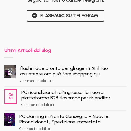
Seguici sul nostro
Canale Telegram
:
FLASHMAC SU TELEGRAM
Ultimi Articoli dal Blog
flashmac è pronto per gli agenti AI: il tuo
26
assistente ora può fare shopping qui
Lug
su
Commenti disabilitati
flashmac
è
PC ricondizionati all’ingrosso: la nuova
06
pronto
piattaforma B2B flashmac per rivenditori
Apr
per
su
Commenti disabilitati
gli
PC
agenti
ricondizionati
AI:
PC Gaming in Pronta Consegna – Nuovi e
16
all’ingrosso:
il
Ricondizionati, Spedizione Immediata
Lug
la
tuo
su
Commenti disabilitati
nuova
assistente