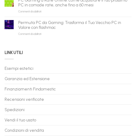
in
flashmac
fare
PC in comode rate, anche fino a 60 mesi
Pronta
per
shopping
su
Commenti disabilitati
Consegna
rivenditori
qui
PC
–
Gaming
Nuovi
Permuta PC da Gaming: Trasforma il Tuo Vecchio PC in
a
e
Valore con flashmac
Rate
Ricondizionati,
su
Commenti disabilitati
Online:
Spedizione
Permuta
come
Immediata
PC
acquistare
da
il
LINK UTILI
Gaming:
tuo
Trasforma
prossimo
il
PC
Tuo
in
Esempi estetici
Vecchio
comode
PC
rate,
Garanzia ed Estensione
in
anche
Valore
fino
con
Finanziamenti Findomestic
a
flashmac
60
mesi
Recensioni verificate
Spedizioni
Vendi il tuo usato
Condizioni di vendita