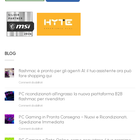
BLOG
flashmac è pronto per gli agenti AI: il tuo assistente ora può
fare shopping qui
su
Commenti disabilitati
flashmac
è
PC ricondizionati all’ingrosso: la nuova piattaforma B2B
pronto
flashmac per rivenditori
per
su
Commenti disabilitati
gli
PC
agenti
ricondizionati
AI:
PC Gaming in Pronta Consegna – Nuovi e Ricondizionati,
all’ingrosso:
il
Spedizione Immediata
la
tuo
su
Commenti disabilitati
nuova
assistente
PC
piattaforma
ora
Gaming
B2B
può
PC Gaming a Rate Online: come acquistare il tuo prossimo