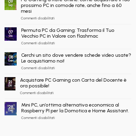
09
in
flashmac
prossimo PC in comode rate, anche fino a 60
fare
Lug
Pronta
per
shopping
mesi
Consegna
rivenditori
qui
su
Commenti disabilitati
–
PC
Nuovi
Gaming
e
Permuta PC da Gaming: Trasforma il Tuo
07
a
Ricondizionati,
Vecchio PC in Valore con flashmac
Giu
Rate
Spedizione
su
Commenti disabilitati
Online:
Immediata
Permuta
come
PC
acquistare
Cerchi un sito dove vendere schede video usate?
08
da
il
Le acquistiamo noi!
Gen
Gaming:
tuo
su
Commenti disabilitati
Trasforma
prossimo
Cerchi
il
PC
un
Tuo
Acquistare PC Gaming con Carta del Docente è
in
21
sito
Vecchio
ora possibile!
comode
Ott
dove
PC
rate,
su
Commenti disabilitati
vendere
in
anche
Acquistare
schede
Valore
fino
PC
video
Mini PC, un’ottima alternativa economica al
con
a
28
Gaming
usate?
Raspberry PI per la Domotica e Home Assistant.
flashmac
Gen
60
con
Le
mesi
su
Commenti disabilitati
Carta
acquistiamo
Mini
del
noi!
PC,
Docente
un’ottima
è