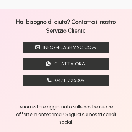
alternativa
ora
economica
possibile!
al
Raspberry
Hai bisogno di aiuto? Contatta il nostro
PI
per
Servizio Clienti:
la
Domotica
e
INFO@FLASHMAC.COM
Home
Assistant.
CHATTA ORA
0471 1726009
Vuoi restare aggiornato sulle nostre nuove
offerte in anteprima? Seguici sui nostri canali
social: