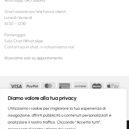
whatsapp:
0471 1550913
Orari assistenza telefonica clienti:
Lunedì-Venerdì
10.00 – 12.30
Pomeriggio:
Solo Chat/WhatsApp
Contattaci in chat, ti richiamiamo noi!
Riceviamo solo su appuntamento.
Visa
PayPal
MasterCard
American
Postepay
Maestro
Appl
Express
Pay
Google
MasterCard
Klarna
Findomestic
Scalapay
seQur
Diamo valore alla tua privacy
Pay
2
Copyright 2026 ©
flashmac®
- MONOFASE SRL - P.IVA:
Utilizziamo i cookie per migliorare la tua esperienza di
02982260214 | produced by
monofase
navigazione, offrirti pubblicità o contenuti personalizzati e
analizzare il nostro traffico. Cliccando “Accetta tutti”,
Recedere dal contratto qui