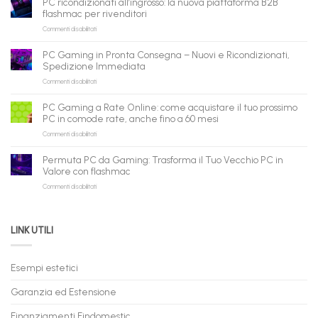
PC ricondizionati all’ingrosso: la nuova piattaforma B2B
pronto
flashmac per rivenditori
per
su
Commenti disabilitati
gli
PC
agenti
ricondizionati
AI:
PC Gaming in Pronta Consegna – Nuovi e Ricondizionati,
all’ingrosso:
il
Spedizione Immediata
la
tuo
su
Commenti disabilitati
nuova
assistente
PC
piattaforma
ora
Gaming
B2B
può
PC Gaming a Rate Online: come acquistare il tuo prossimo
in
flashmac
fare
PC in comode rate, anche fino a 60 mesi
Pronta
per
shopping
su
Commenti disabilitati
Consegna
rivenditori
qui
PC
–
Gaming
Nuovi
Permuta PC da Gaming: Trasforma il Tuo Vecchio PC in
a
e
Valore con flashmac
Rate
Ricondizionati,
su
Commenti disabilitati
Online:
Spedizione
Permuta
come
Immediata
PC
acquistare
da
il
LINK UTILI
Gaming:
tuo
Trasforma
prossimo
il
PC
Tuo
in
Esempi estetici
Vecchio
comode
PC
rate,
Garanzia ed Estensione
in
anche
Valore
fino
con
Finanziamenti Findomestic
a