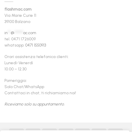
flashmac.com
Via Marie Curie 11
39100 Bolzano
in
**
@
******
ac.com
tel. 0471 1726009
whatsapp:
0471 1550913
Orari assistenza telefonica clienti:
Lunedì-Venerdì
10.00 – 12.30
Pomeriggio:
Solo Chat/WhatsApp
Contattaci in chat, ti richiamiamo noi!
Riceviamo solo su appuntamento.