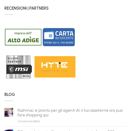
RECENSIONI | PARTNERS
BLOG
flashmac è pronto per gli agenti AI: il tuo assistente ora può
fare shopping qui
su
Commenti disabilitati
flashmac
è