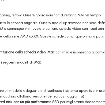
alling, reflow. Queste riparazioni non dureranno MAI nel tempo.
tta la scheda originale. Questo tipo di riparazione non sarà defi
 e comunque vi ritroverete con una scheda video con i suoi anni di
e della serie AMD 6XXX. Queste schede comunque prima o poi si 
tituzione della scheda video iMac
con ritiro e riconsegna a domici
 i seguenti modelli di
iMac
:
ere un modello adeguato e di verificare il sistema operativo in uso
 macchina all’ultima versione (Senza costi aggiuntivi)
hard disk con un più performante SSD
per migliorarne decisamente 