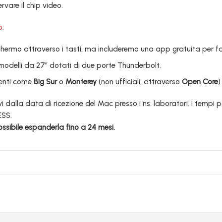
vare il chip video.
o:
schermo attraverso i tasti, ma includeremo una app gratuita per fa
modelli da 27″ dotati di due porte Thunderbolt.
ecenti come
Big Sur
o
Monterey
(non ufficiali, attraverso
Open Core
)
i dalla data di ricezione del Mac presso i ns. laboratori. I tempi 
ESS.
ossibile espanderla fino a 24 mesi.