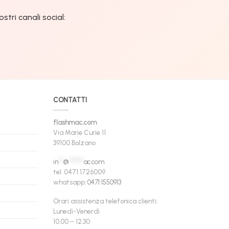
tri canali social:
CONTATTI
flashmac.com
Via Marie Curie 11
39100 Bolzano
in
**
@
******
ac.com
tel. 0471 1726009
whatsapp:
0471 1550913
Orari assistenza telefonica clienti:
Lunedì-Venerdì
10.00 – 12.30