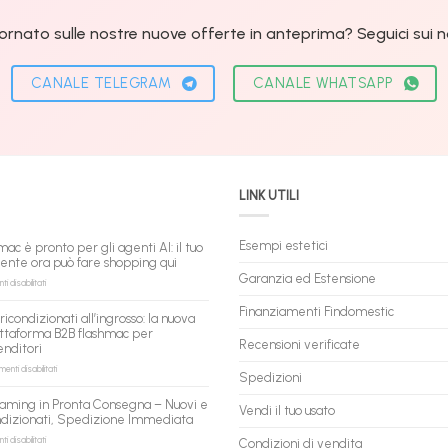
ornato sulle nostre nuove offerte in anteprima? Seguici sui nos
CANALE TELEGRAM
CANALE WHATSAPP
LINK UTILI
Esempi estetici
mac è pronto per gli agenti AI: il tuo
tente ora può fare shopping qui
Garanzia ed Estensione
su
 disabilitati
flashmac
è
Finanziamenti Findomestic
ricondizionati all’ingrosso: la nuova
pronto
ttaforma B2B flashmac per
per
Recensioni verificate
enditori
gli
agenti
su
nti disabilitati
Spedizioni
AI:
PC
il
ricondizionati
aming in Pronta Consegna – Nuovi e
tuo
Vendi il tuo usato
all’ingrosso:
ndizionati, Spedizione Immediata
assistente
la
ora
nuova
su
 disabilitati
Condizioni di vendita