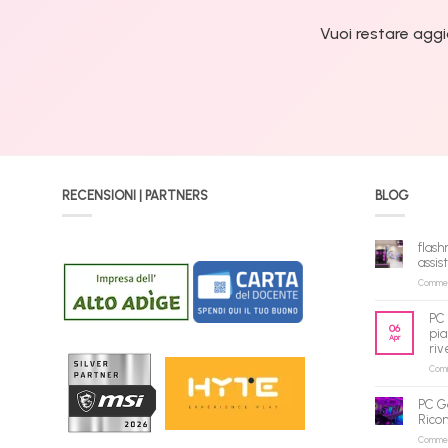
Vuoi restare aggi
RECENSIONI | PARTNERS
BLOG
flash
assis
Commenti
PC 
06
pia
Apr
riv
Comme
PC G
Rico
Commenti