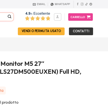
EMAIL
WHATSAPP
CARRELLO
VENDI O PERMUTA USATO
CONTATTI
Monitor M5 27″
 (LS27DM500EUXEN) Full HD,
ta
el prodotto