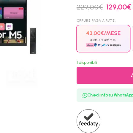
Il
I
229,00
€
129,00
€
prezzo
originale
OPPURE PAGA A RATE:
era:
229,00€.
43,00
€
/MESE
3 rate · 0% interessi
1 disponibili
Chiedi info su WhatsAp