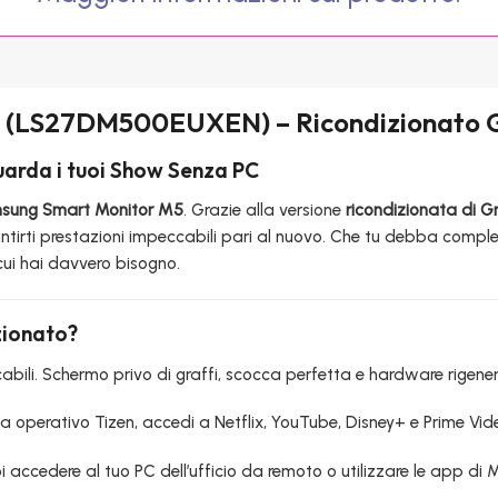
″ (LS27DM500EUXEN) – Ricondizionato 
Guarda i tuoi Show Senza PC
sung Smart Monitor M5
. Grazie alla versione
ricondizionata di G
antirti prestazioni impeccabili pari al nuovo. Che tu debba complet
 cui hai davvero bisogno.
zionato?
bili. Schermo privo di graffi, scocca perfetta e hardware rigenerat
a operativo Tizen, accedi a Netflix, YouTube, Disney+ e Prime Vide
i accedere al tuo PC dell’ufficio da remoto o utilizzare le app d