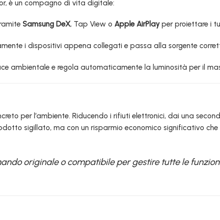
 è un compagno di vita digitale:
tramite
Samsung DeX
, Tap View o
Apple AirPlay
per proiettare i t
eamente i dispositivi appena collegati e passa alla sorgente corre
luce ambientale e regola automaticamente la luminosità per il mass
reto per l’ambiente. Riducendo i rifiuti elettronici, dai una second
rodotto sigillato, ma con un risparmio economico significativo che 
mando originale o compatibile per gestire tutte le funzio