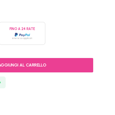
l
prezzo
attuale
è:
129,00€.
FINO A 24 RATE
interessi applicati
AGGIUNGI AL CARRELLO
p