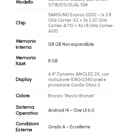
Modello
S711B/DS) DUAL SIM
SAMSUNG Exynos 2200 – 1x 2.8
GHz Cortex-X2 + 3x 2.50 GHz
Chip
Cortex-A710 + 4x 1.8 GHz Cortex-
A510
Memoria
128 GB Non espandibile
interna
Memoria
8 GB
RAM
6.4″ Dynamic AMOLED 2X, con
Display
risoluzione 1080×2340 pixel e
protezione Gorilla Glass 5.
Colore
Bronzo “Mystic Bronze”
Sistema
Android 14 – One UI 6.0
Operativo
Condizioni
Grado A – Eccellente
Esterne