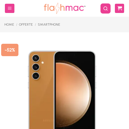
Salta
ai
contenuti
HOME
/
OFFERTE
/
SMARTPHONE
-52%