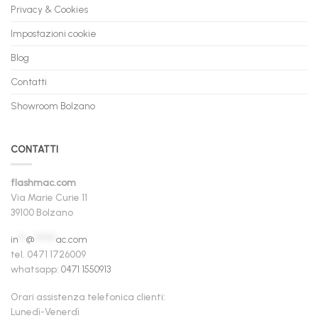
Privacy & Cookies
Impostazioni cookie
Blog
Contatti
Showroom Bolzano
CONTATTI
flashmac.com
Via Marie Curie 11
39100 Bolzano
in
**
@
******
ac.com
tel. 0471 1726009
whatsapp:
0471 1550913
Orari assistenza telefonica clienti:
Lunedì-Venerdì