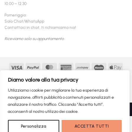
10.00 – 12.30
Pomeriggio:
Solo Chat/WhatsApp
Contattaci in chat, ti richiamiamo noi!
Riceviamo solo su appuntamento.
Visa
PayPal
MasterCard
American
Postepay
Maestro
Appl
Express
Pay
Google
MasterCard
Klarna
Findomestic
Scalapay
seQur
Diamo valore alla tua privacy
Pay
2
Copyright 2026 ©
flashmac®
- MONOFASE SRL - P.IVA:
Utilizziamo i cookie per migliorare la tua esperienza di
02982260214 | produced by
monofase
navigazione, offrirti pubblicità o contenuti personalizzati e
analizzare il nostro traffico. Cliccando “Accetta tutti”,
Recedere dal contratto qui
acconsenti al nostro utilizzo dei cookie.
699,00
€
NON DISPONIBILE
Personalizza
ACCETTA TUTTI
RICERCHE DI TENDENZA
339,00
€
Il prezzo originale era: 699,00€.
Il prezzo attuale è: 339,00€.