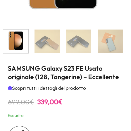
SAMSUNG Galaxy S23 FE Usato
originale (128, Tangerine) – Eccellente
Scopri tutti i dettagli del prodotto
Il
Il
699,00
€
339,00
€
prezzo
prezzo
originale
attuale
Esaurito
era:
è:
699,00€.
339,00€.