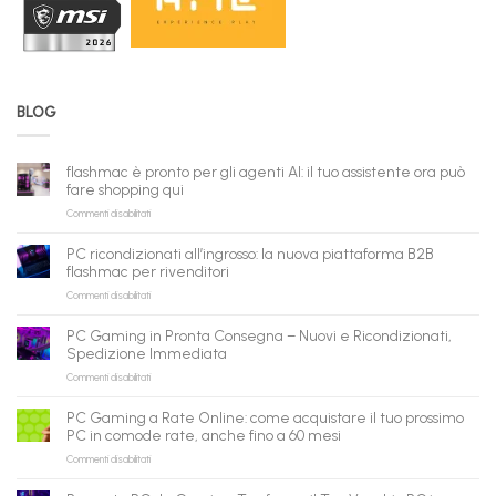
BLOG
flashmac è pronto per gli agenti AI: il tuo assistente ora può
fare shopping qui
su
Commenti disabilitati
flashmac
è
PC ricondizionati all’ingrosso: la nuova piattaforma B2B
pronto
flashmac per rivenditori
per
su
Commenti disabilitati
gli
PC
agenti
ricondizionati
AI:
PC Gaming in Pronta Consegna – Nuovi e Ricondizionati,
all’ingrosso:
il
Spedizione Immediata
la
tuo
su
Commenti disabilitati
nuova
assistente
PC
piattaforma
ora
Gaming
B2B
può
PC Gaming a Rate Online: come acquistare il tuo prossimo
in
flashmac
fare
PC in comode rate, anche fino a 60 mesi
Pronta
per
shopping
su
Commenti disabilitati
Consegna
rivenditori
qui
PC
–
Gaming
Nuovi