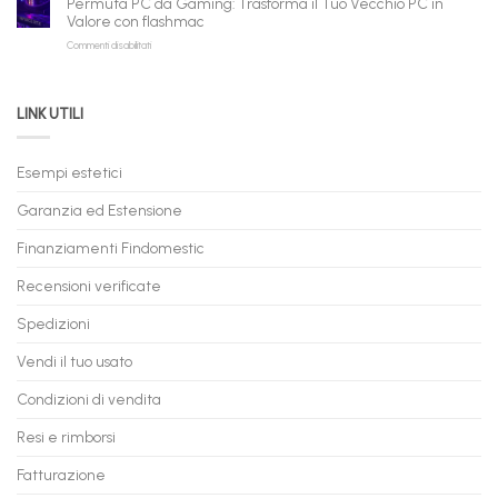
Permuta PC da Gaming: Trasforma il Tuo Vecchio PC in
a
e
Valore con flashmac
Rate
Ricondizionati,
su
Commenti disabilitati
Online:
Spedizione
Permuta
come
Immediata
PC
acquistare
da
il
LINK UTILI
Gaming:
tuo
Trasforma
prossimo
il
PC
Tuo
in
Esempi estetici
Vecchio
comode
PC
rate,
Garanzia ed Estensione
in
anche
Valore
fino
con
Finanziamenti Findomestic
a
flashmac
60
mesi
Recensioni verificate
Spedizioni
Vendi il tuo usato
Condizioni di vendita
Resi e rimborsi
Fatturazione