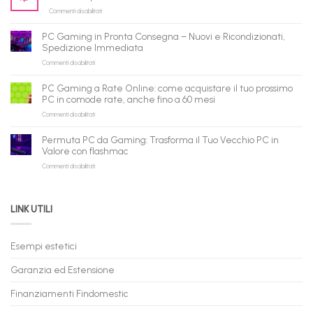
per
su
Commenti disabilitati
gli
PC
agenti
ricondizionati
AI:
PC Gaming in Pronta Consegna – Nuovi e Ricondizionati,
all’ingrosso:
il
Spedizione Immediata
la
tuo
su
Commenti disabilitati
nuova
assistente
PC
piattaforma
ora
Gaming
B2B
può
PC Gaming a Rate Online: come acquistare il tuo prossimo
in
flashmac
fare
PC in comode rate, anche fino a 60 mesi
Pronta
per
shopping
su
Commenti disabilitati
Consegna
rivenditori
qui
PC
–
Gaming
Nuovi
Permuta PC da Gaming: Trasforma il Tuo Vecchio PC in
a
e
Valore con flashmac
Rate
Ricondizionati,
su
Commenti disabilitati
Online:
Spedizione
Permuta
come
Immediata
PC
acquistare
da
il
LINK UTILI
Gaming:
tuo
Trasforma
prossimo
il
PC
Tuo
in
Esempi estetici
Vecchio
comode
PC
rate,
Garanzia ed Estensione
in
anche
Valore
fino
con
Finanziamenti Findomestic
a
flashmac
60
mesi