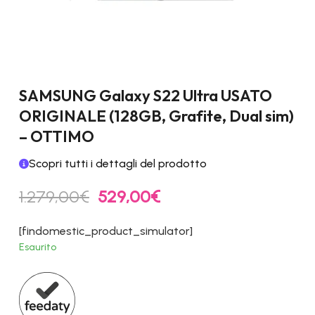
SAMSUNG Galaxy S22 Ultra USATO
ORIGINALE (128GB, Grafite, Dual sim)
– OTTIMO
Scopri tutti i dettagli del prodotto
Il
Il
1.279,00
€
529,00
€
prezzo
prezzo
originale
attuale
[findomestic_product_simulator]
era:
è:
Esaurito
1.279,00€.
529,00€.