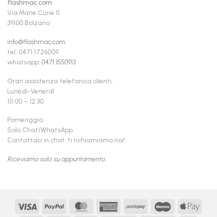
flashmac.com
Via Marie Curie 11
39100 Bolzano
info@flashmac.com
tel. 0471 1726009
whatsapp:
0471 1550913
Orari assistenza telefonica clienti:
Lunedì-Venerdì
10.00 – 12.30
Pomeriggio:
Solo Chat/WhatsApp
Contattaci in chat, ti richiamiamo noi!
Riceviamo solo su appuntamento.
Visa
PayPal
MasterCard
American
Postepay
Maestro
Appl
Express
Pay