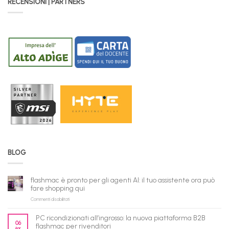
RECENSIONI | PARTNERS
BLOG
flashmac è pronto per gli agenti AI: il tuo assistente ora può
fare shopping qui
su
Commenti disabilitati
flashmac
è
PC ricondizionati all’ingrosso: la nuova piattaforma B2B
pronto
06
flashmac per rivenditori
Apr