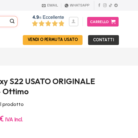
EMAIL
WHATSAPP
CARRELLO
VENDI O PERMUTA USATO
CONTATTI
xy S22 USATO ORIGINALE
– Ottimo
el prodotto
Il
€
IVA Incl.
prezzo
e
attuale
è: