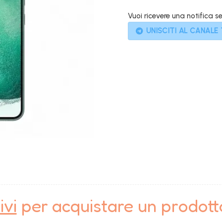
1.099,0
Vuoi ricevere una notifica s
UNISCITI AL CANALE
ivi
per acquistare un prodot