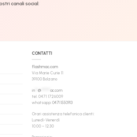
tri canali social:
CONTATTI
flashmac.com
Via Marie Curie 11
39100 Bolzano
in
**
@
******
ac.com
tel. 0471 1726009
whatsapp:
0471 1550913
Orari assistenza telefonica clienti:
Lunedì-Venerdì
10.00 – 12.30