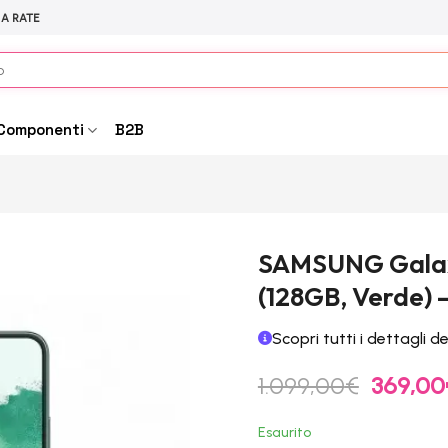
 A RATE
Componenti
B2B
SAMSUNG Gala
(128GB, Verde) 
Scopri tutti i dettagli d
Il
1.099,00
€
369,00
prezzo
original
Esaurito
era: