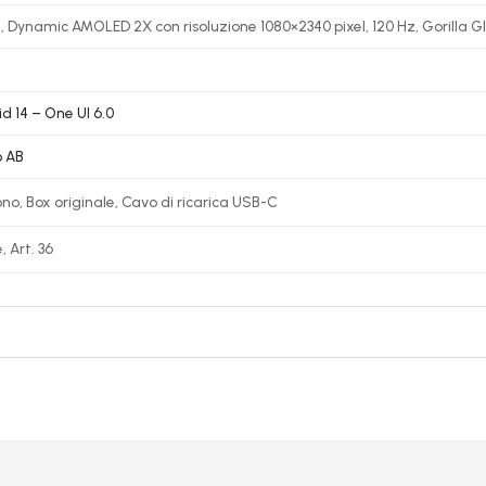
″, Dynamic AMOLED 2X con risoluzione 1080×2340 pixel, 120 Hz, Gorilla Gl
d 14 – One UI 6.0
 AB
no, Box originale, Cavo di ricarica USB-C
, Art. 36