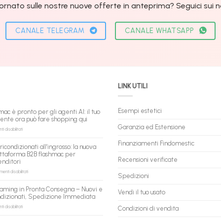
ornato sulle nostre nuove offerte in anteprima? Seguici sui nos
CANALE TELEGRAM
CANALE WHATSAPP
LINK UTILI
Esempi estetici
mac è pronto per gli agenti AI: il tuo
tente ora può fare shopping qui
Garanzia ed Estensione
su
 disabilitati
flashmac
è
Finanziamenti Findomestic
ricondizionati all’ingrosso: la nuova
pronto
ttaforma B2B flashmac per
per
Recensioni verificate
enditori
gli
agenti
su
nti disabilitati
Spedizioni
AI:
PC
il
ricondizionati
aming in Pronta Consegna – Nuovi e
tuo
Vendi il tuo usato
all’ingrosso:
ndizionati, Spedizione Immediata
assistente
la
ora
nuova
su
 disabilitati
Condizioni di vendita
può
piattaforma
PC
fare
B2B
Gaming