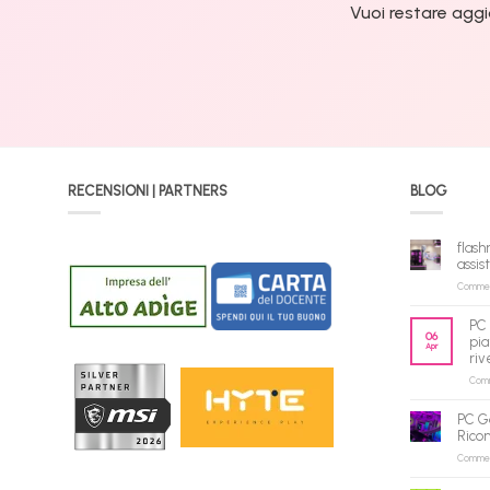
Vuoi restare aggi
RECENSIONI | PARTNERS
BLOG
flash
assis
Commenti
PC 
06
pia
Apr
riv
Comme
PC G
Rico
Commenti