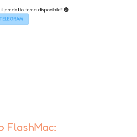
0€.
369,00€.
e il prodotto torna disponibile?
 TELEGRAM
to FlashMac: