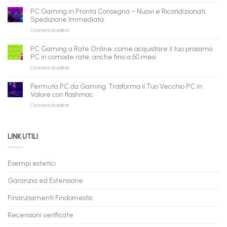
agenti
ricondizionati
AI:
PC Gaming in Pronta Consegna – Nuovi e Ricondizionati,
all’ingrosso:
il
Spedizione Immediata
la
tuo
su
Commenti disabilitati
nuova
assistente
PC
piattaforma
ora
Gaming
B2B
può
PC Gaming a Rate Online: come acquistare il tuo prossimo
in
flashmac
fare
PC in comode rate, anche fino a 60 mesi
Pronta
per
shopping
su
Commenti disabilitati
Consegna
rivenditori
qui
PC
–
Gaming
Nuovi
Permuta PC da Gaming: Trasforma il Tuo Vecchio PC in
a
e
Valore con flashmac
Rate
Ricondizionati,
su
Commenti disabilitati
Online:
Spedizione
Permuta
come
Immediata
PC
acquistare
da
il
LINK UTILI
Gaming:
tuo
Trasforma
prossimo
il
PC
Tuo
in
Esempi estetici
Vecchio
comode
PC
rate,
Garanzia ed Estensione
in
anche
Valore
fino
con
Finanziamenti Findomestic
a
flashmac
60
mesi
Recensioni verificate