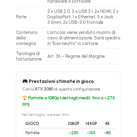
hardware o software
2 x USB 2.0, 5 x USB 3.1, 2x HDMI, 2 x
Porte
DisplayPort, 1 x Ethernet, 5 x Jack
3.5mm, 2x USB-3.0 frontale
Contenuto
L’articolo viene venduto munito di
della
cavo di alimentazione. Sarà spedito
consegna
in “box neutro” in cartone.
Tipologia di
Art. 36 – Regime del Margine
fatturazione
Prestazioni stimate in gioco
Con la
RTX 2080
di questa configurazione
Fortnite a 1080p (dettagli medi): fino a ~275
FPS
Nel dettaglio, a preset Alto:
GIOCO
1080P
1440P
4K
Fortnite
~230
~155
~85