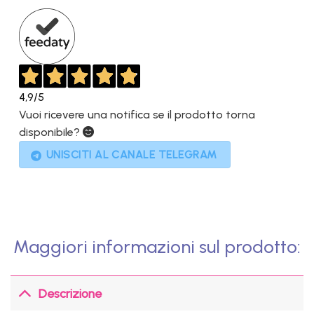
2.100,00€.
899,00€.
4,9
/5
Vuoi ricevere una notifica se il prodotto torna
disponibile?
UNISCITI AL CANALE TELEGRAM
Maggiori informazioni sul prodotto:
Descrizione