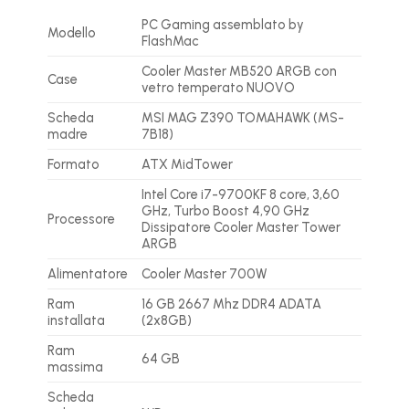
PC Gaming assemblato by
Modello
FlashMac
Cooler Master MB520 ARGB con
Case
vetro temperato NUOVO
Scheda
MSI MAG Z390 TOMAHAWK (MS-
madre
7B18)
Formato
ATX MidTower
Intel Core i7-9700KF 8 core, 3,60
GHz, Turbo Boost 4,90 GHz
Processore
Dissipatore Cooler Master Tower
ARGB
Alimentatore
Cooler Master 700W
Ram
16 GB 2667 Mhz DDR4 ADATA
installata
(2x8GB)
Ram
64 GB
massima
Scheda