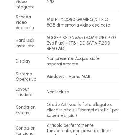
video
N/D
integrata
Scheda
MSI RTX 2080 GAMING X TRIO –
video
8GB di memoria video dedicata
dedicata
500GB SSD NVMe (SAMSUNG 970
Hard Disk
Evo Plus) + 1TB HDD SATA 7.200
installato
RPM (WD)
Non presente, Acquistabile
Display
separatamente
Sistema
Windows 11 Home MAR
Operativo
Layout
Non inclusa
Tastiera
Grado AB (vedi le foto allegate o
Condizioni
clicca in alto su “esempi estetici” per
Esterne
saperne di più.)
Articolo perfettamente
Condizioni
funzionante, non presenta difetti
Funzionali