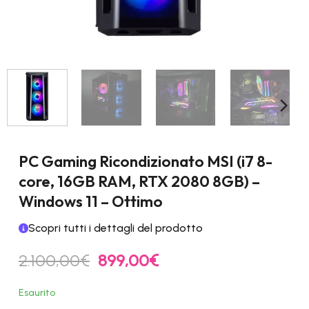
PC Gaming Ricondizionato MSI (i7 8-
core, 16GB RAM, RTX 2080 8GB) –
Windows 11 – Ottimo
Scopri tutti i dettagli del prodotto
Il
Il
2.100,00
€
899,00
€
prezzo
prezzo
originale
attuale
Esaurito
era:
è: