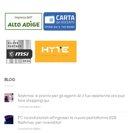
BLOG
flashmac è pronto per gli agenti AI: il tuo assistente ora può
fare shopping qui
su
Commenti disabilitati
flashmac
è
PC ricondizionati all’ingrosso: la nuova piattaforma B2B
pronto
flashmac per rivenditori
per
su
Commenti disabilitati
gli
PC