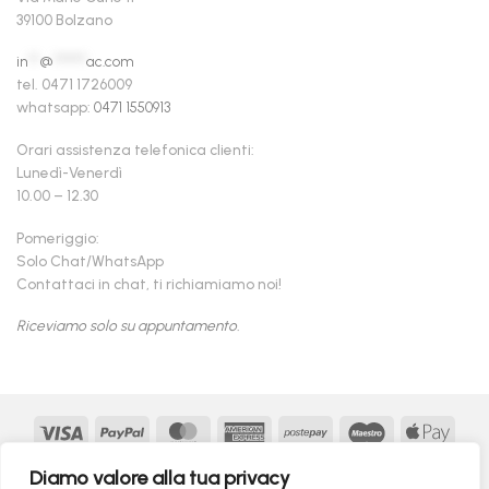
39100 Bolzano
in
**
@
******
ac.com
tel. 0471 1726009
whatsapp:
0471 1550913
Orari assistenza telefonica clienti:
Lunedì-Venerdì
10.00 – 12.30
Pomeriggio:
Solo Chat/WhatsApp
Contattaci in chat, ti richiamiamo noi!
Riceviamo solo su appuntamento.
Visa
PayPal
MasterCard
American
Postepay
Maestro
Appl
Express
Pay
Google
MasterCard
Klarna
Findomestic
Scalapay
seQur
Diamo valore alla tua privacy