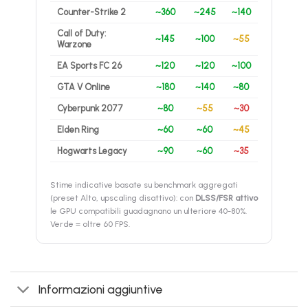
Counter-Strike 2
~360
~245
~140
Call of Duty:
~145
~100
~55
Warzone
EA Sports FC 26
~120
~120
~100
GTA V Online
~180
~140
~80
Cyberpunk 2077
~80
~55
~30
Elden Ring
~60
~60
~45
Hogwarts Legacy
~90
~60
~35
Stime indicative basate su benchmark aggregati
(preset Alto, upscaling disattivo): con
DLSS/FSR attivo
le GPU compatibili guadagnano un ulteriore 40-80%.
Verde = oltre 60 FPS.
Informazioni aggiuntive