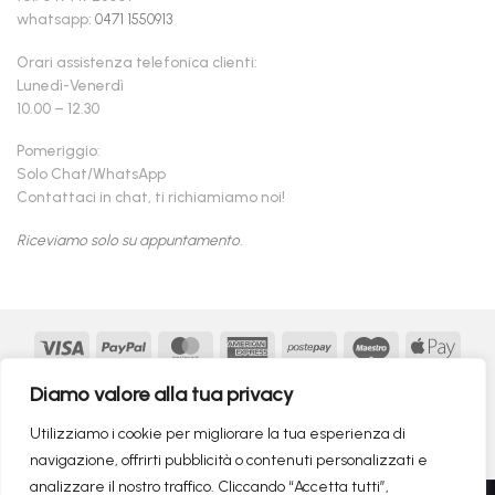
whatsapp:
0471 1550913
Orari assistenza telefonica clienti:
Lunedì-Venerdì
10.00 – 12.30
Pomeriggio:
Solo Chat/WhatsApp
Contattaci in chat, ti richiamiamo noi!
Riceviamo solo su appuntamento.
Visa
PayPal
MasterCard
American
Postepay
Maestro
Appl
Express
Pay
Google
MasterCard
Klarna
Findomestic
Scalapay
seQur
Diamo valore alla tua privacy
Pay
2
Copyright 2026 ©
flashmac®
- MONOFASE SRL - P.IVA:
Utilizziamo i cookie per migliorare la tua esperienza di
02982260214 | produced by
monofase
navigazione, offrirti pubblicità o contenuti personalizzati e
analizzare il nostro traffico. Cliccando “Accetta tutti”,