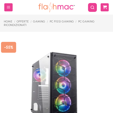
Salta
ai
contenuti
HOME
/
OFFERTE
/
GAMING
/
PC FISSI GAMING
/
PC GAMING
RICONDIZIONATI
-55%