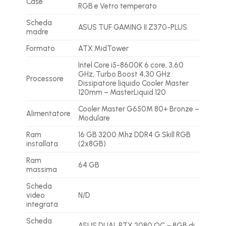
Case
RGB e Vetro temperato
Scheda
ASUS TUF GAMING II Z370-PLUS
madre
Formato
ATX MidTower
Intel Core i5-8600K 6 core, 3,60
GHz, Turbo Boost 4,30 GHz
Processore
Dissipatore liquido Cooler Master
120mm – MasterLiquid 120
Cooler Master G650M 80+ Bronze –
Alimentatore
Modulare
Ram
16 GB 3200 Mhz DDR4 G.Skill RGB
installata
(2x8GB)
Ram
64 GB
massima
Scheda
video
N/D
integrata
Scheda
ASUS DUAL RTX 2080 OC – 8GB di