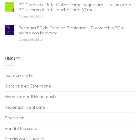
Gaming
B2B
può
PC Gaming a Rate Online: come acquistare il tuo prossimo
in
flashmac
fare
PC in comode rate, anche fino a 60 mesi
Pronta
per
shopping
su
Commenti disabilitati
Consegna
rivenditori
qui
PC
–
Gaming
Nuovi
Permuta PC da Gaming: Trasforma il Tuo Vecchio PC in
a
e
Valore con flashmac
Rate
Ricondizionati,
su
Commenti disabilitati
Online:
Spedizione
Permuta
come
Immediata
PC
acquistare
da
il
LINK UTILI
Gaming:
tuo
Trasforma
prossimo
il
PC
Tuo
in
Esempi estetici
Vecchio
comode
PC
rate,
Garanzia ed Estensione
in
anche
Valore
fino
con
Finanziamenti Findomestic
a
flashmac
60
mesi
Recensioni verificate
Spedizioni
Vendi il tuo usato
Condizioni di vendita