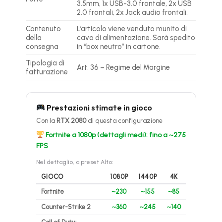
3.5mm, 1x USB-3.0 frontale, 2x USB
2.0 frontali, 2x Jack audio frontali.
Contenuto
L’articolo viene venduto munito di
della
cavo di alimentazione. Sarà spedito
consegna
in “box neutro” in cartone.
Tipologia di
Art. 36 – Regime del Margine
fatturazione
Prestazioni stimate in gioco
Con la
RTX 2080
di questa configurazione
Fortnite a 1080p (dettagli medi): fino a ~275
FPS
Nel dettaglio, a preset Alto:
GIOCO
1080P
1440P
4K
Fortnite
~230
~155
~85
Counter-Strike 2
~360
~245
~140