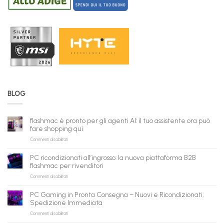
BLOG
flashmac è pronto per gli agenti AI: il tuo assistente ora può
fare shopping qui
su
Commenti disabilitati
flashmac
è
PC ricondizionati all’ingrosso: la nuova piattaforma B2B
pronto
flashmac per rivenditori
per
su
Commenti disabilitati
gli
PC
agenti
ricondizionati
AI:
PC Gaming in Pronta Consegna – Nuovi e Ricondizionati,
all’ingrosso:
il
Spedizione Immediata
la
tuo
su
Commenti disabilitati
nuova
assistente
PC
piattaforma
ora