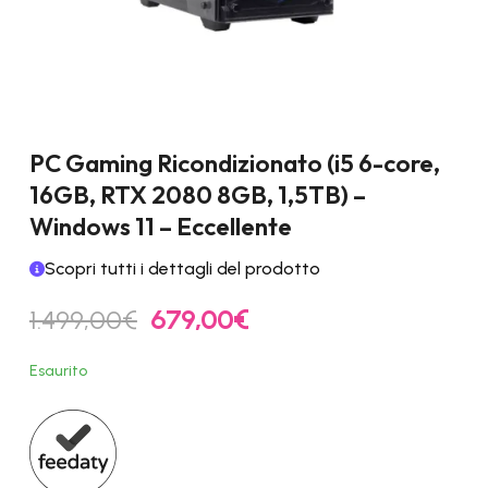
PC Gaming Ricondizionato (i5 6-core,
16GB, RTX 2080 8GB, 1,5TB) –
Windows 11 – Eccellente
Scopri tutti i dettagli del prodotto
Il
Il
1.499,00
€
679,00
€
prezzo
prezzo
originale
attuale
Esaurito
era:
è:
1.499,00€.
679,00€.