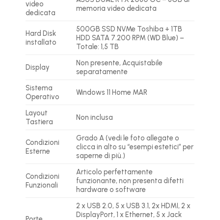
video
memoria video dedicata
dedicata
500GB SSD NVMe Toshiba + 1TB
Hard Disk
HDD SATA 7.200 RPM (WD Blue) –
installato
Totale: 1,5 TB
Non presente, Acquistabile
Display
separatamente
Sistema
Windows 11 Home MAR
Operativo
Layout
Non inclusa
Tastiera
Grado A (vedi le foto allegate o
Condizioni
clicca in alto su “esempi estetici” per
Esterne
saperne di più.)
Articolo perfettamente
Condizioni
funzionante, non presenta difetti
Funzionali
hardware o software
2 x USB 2.0, 5 x USB 3.1, 2x HDMI, 2 x
DisplayPort, 1 x Ethernet, 5 x Jack
Porte