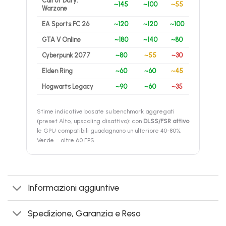
Call of Duty:
~145
~100
~55
Warzone
EA Sports FC 26
~120
~120
~100
GTA V Online
~180
~140
~80
Cyberpunk 2077
~80
~55
~30
Elden Ring
~60
~60
~45
Hogwarts Legacy
~90
~60
~35
Stime indicative basate su benchmark aggregati
(preset Alto, upscaling disattivo): con
DLSS/FSR attivo
le GPU compatibili guadagnano un ulteriore 40-80%.
Verde = oltre 60 FPS.
Informazioni aggiuntive
Spedizione, Garanzia e Reso