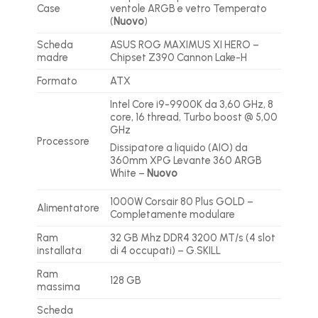
Case
ventole ARGB e vetro Temperato
(
Nuovo
)
Scheda
ASUS ROG MAXIMUS XI HERO –
madre
Chipset Z390 Cannon Lake-H
Formato
ATX
Intel Core i9-9900K da 3,60 GHz, 8
core, 16 thread, Turbo boost @ 5,00
GHz
Processore
Dissipatore a liquido (AIO) da
360mm XPG Levante 360 ARGB
White –
Nuovo
1000W Corsair 80 Plus GOLD
–
Alimentatore
Completamente modulare
Ram
32 GB Mhz DDR4 3200 MT/s (4 slot
installata
di 4 occupati) – G.SKILL
Ram
128 GB
massima
Scheda