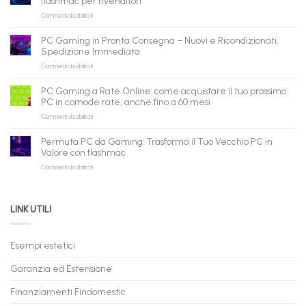
flashmac per rivenditori
per
su
Commenti disabilitati
gli
PC
agenti
ricondizionati
AI:
PC Gaming in Pronta Consegna – Nuovi e Ricondizionati,
all’ingrosso:
il
Spedizione Immediata
la
tuo
su
Commenti disabilitati
nuova
assistente
PC
piattaforma
ora
Gaming
B2B
può
PC Gaming a Rate Online: come acquistare il tuo prossimo
in
flashmac
fare
PC in comode rate, anche fino a 60 mesi
Pronta
per
shopping
su
Commenti disabilitati
Consegna
rivenditori
qui
PC
–
Gaming
Nuovi
Permuta PC da Gaming: Trasforma il Tuo Vecchio PC in
a
e
Valore con flashmac
Rate
Ricondizionati,
su
Commenti disabilitati
Online:
Spedizione
Permuta
come
Immediata
PC
acquistare
da
il
LINK UTILI
Gaming:
tuo
Trasforma
prossimo
il
PC
Tuo
in
Esempi estetici
Vecchio
comode
PC
rate,
Garanzia ed Estensione
in
anche
Valore
fino
con
Finanziamenti Findomestic
a
flashmac
60