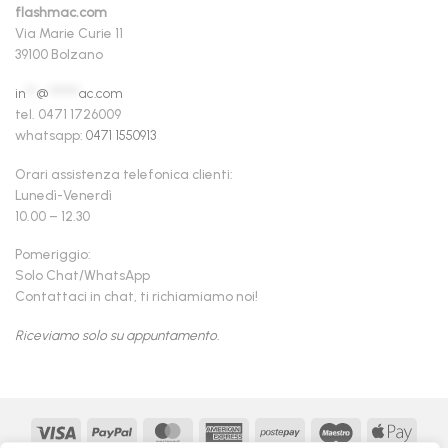
flashmac.com
Via Marie Curie 11
39100 Bolzano
in
**
@
******
ac.com
tel. 0471 1726009
whatsapp:
0471 1550913
Orari assistenza telefonica clienti:
Lunedì-Venerdì
10.00 – 12.30
Pomeriggio:
Solo Chat/WhatsApp
Contattaci in chat, ti richiamiamo noi!
Riceviamo solo su appuntamento.
Visa
PayPal
MasterCard
American
Postepay
Maestro
Appl