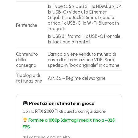
1x Type C, 5 x USB 3.1, 1x HDMI, 3 x DP,
1x USB-C (Video), 1 x Ethernet
Gigabit, 5 x Jack 3.5mm, 1x audio
ottico, 1x USB-C, 1x Wi-Fi, Bluetooth
Periferiche
integrati
1x USB 3.1 frontali, 1x USB-C frontale,
1x Jack audio frontali.
Contenuto
L’articolo viene venduto munito di
della
cavo di alimentazione VDE. Sarà
consegna
spedito in “box originale” in cartone.
Tipologia di
Art. 36 – Regime del Margine
fatturazione
Prestazioni stimate in gioco
Con la
RTX 2080 TI
di questa configurazione
Fortnite a 1080p (dettagli medi): fino a ~325
FPS
Nel dettaglio, a preset Alto: