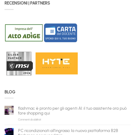
RECENSIONI | PARTNERS
BLOG
flashmac è pronto per gli agenti AI: il tuo assistente ora può
fare shopping qui
su
Commenti disabilitati
flashmac
è
PC ricondizionati all’ingrosso: la nuova piattaforma B2B
pronto