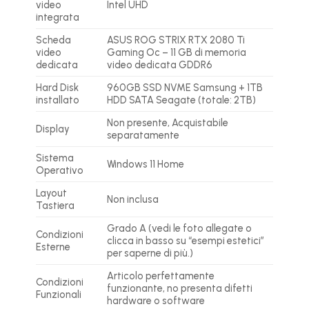
video
Intel UHD
integrata
Scheda
ASUS ROG STRIX RTX 2080 Ti
video
Gaming Oc – 11 GB di memoria
dedicata
video dedicata GDDR6
Hard Disk
960GB SSD NVME Samsung + 1TB
installato
HDD SATA Seagate (totale: 2TB)
Non presente, Acquistabile
Display
separatamente
Sistema
Windows 11 Home
Operativo
Layout
Non inclusa
Tastiera
Grado A (vedi le foto allegate o
Condizioni
clicca in basso su “esempi estetici”
Esterne
per saperne di più.)
Articolo perfettamente
Condizioni
funzionante, no presenta difetti
Funzionali
hardware o software