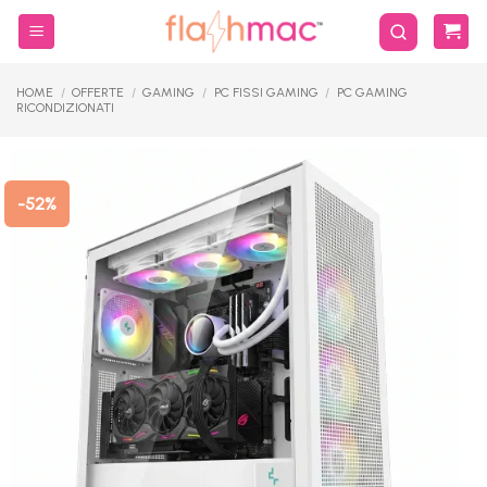
Salta
ai
contenuti
HOME
/
OFFERTE
/
GAMING
/
PC FISSI GAMING
/
PC GAMING
RICONDIZIONATI
-52%