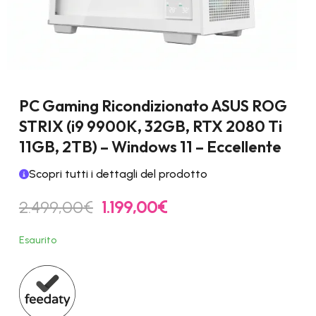
PC Gaming Ricondizionato ASUS ROG
STRIX (i9 9900K, 32GB, RTX 2080 Ti
11GB, 2TB) – Windows 11 – Eccellente
Scopri tutti i dettagli del prodotto
Il
Il
2.499,00
€
1.199,00
€
prezzo
prezzo
originale
attuale
Esaurito
era:
è:
2.499,00€.
1.199,00€.