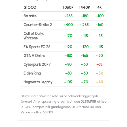
GIOCO
1080P
1440P
4K
Fortnite
~265
~180
~100
Counter-Strike 2
~400
~285
~160
Call of Duty:
~170
~115
~65
Warzone
EA Sports FC 26
~120
~120
~115
GTA V Online
~180
~165
~90
Cyberpunk 2077
~90
~60
~35
Elden Ring
~60
~60
~50
Hogwarts Legacy
~105
~70
~40
Stime indicative basate su benchmark aggregati
(preset Alto, upscaling disattivo): con
DLSS/FSR attivo
le GPU compatibili guadagnano un ulteriore 40-80%.
Verde = oltre 60 FPS.