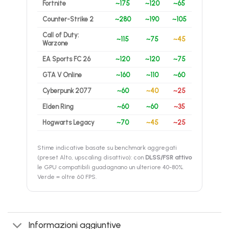
Fortnite
~175
~120
~65
Counter-Strike 2
~280
~190
~105
Call of Duty:
~115
~75
~45
Warzone
EA Sports FC 26
~120
~120
~75
GTA V Online
~160
~110
~60
Cyberpunk 2077
~60
~40
~25
Elden Ring
~60
~60
~35
Hogwarts Legacy
~70
~45
~25
Stime indicative basate su benchmark aggregati
(preset Alto, upscaling disattivo): con
DLSS/FSR attivo
le GPU compatibili guadagnano un ulteriore 40-80%.
Verde = oltre 60 FPS.
Informazioni aggiuntive