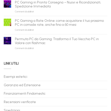
ricondizionati
AI:
PC Gaming in Pronta Consegna – Nuovi e Ricondizionati,
all’ingrosso:
il
Spedizione Immediata
la
tuo
su
Commenti disabilitati
nuova
assistente
PC
piattaforma
ora
Gaming
B2B
può
PC Gaming a Rate Online: come acquistare il tuo prossimo
in
flashmac
fare
PC in comode rate, anche fino a 60 mesi
Pronta
per
shopping
su
Commenti disabilitati
Consegna
rivenditori
qui
PC
–
Gaming
Nuovi
Permuta PC da Gaming: Trasforma il Tuo Vecchio PC in
a
e
Valore con flashmac
Rate
Ricondizionati,
su
Commenti disabilitati
Online:
Spedizione
Permuta
come
Immediata
PC
acquistare
da
il
LINK UTILI
Gaming:
tuo
Trasforma
prossimo
il
PC
Tuo
in
Esempi estetici
Vecchio
comode
PC
rate,
Garanzia ed Estensione
in
anche
Valore
fino
con
Finanziamenti Findomestic
a
flashmac
60
mesi
Recensioni verificate
Spedizioni