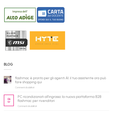
BLOG
flashmac è pronto per gli agenti AI: il tuo assistente ora può
fare shopping qui
su
Commenti disabilitati
flashmac
è
PC ricondizionati all’ingrosso: la nuova piattaforma B2B
pronto
06
flashmac per rivenditori
Apr
per
su
Commenti disabilitati
gli
PC
agenti