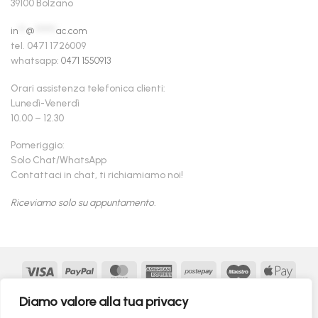
39100 Bolzano
in
**
@
******
ac.com
tel. 0471 1726009
whatsapp:
0471 1550913
Orari assistenza telefonica clienti:
Lunedì-Venerdì
10.00 – 12.30
Pomeriggio:
Solo Chat/WhatsApp
Contattaci in chat, ti richiamiamo noi!
Riceviamo solo su appuntamento.
Visa
PayPal
MasterCard
American
Postepay
Maestro
Appl
Express
Pay
Google
MasterCard
Klarna
Findomestic
Scalapay
seQur
Diamo valore alla tua privacy
Pay
2