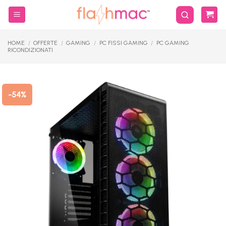
Salta
ai
contenuti
HOME
/
OFFERTE
/
GAMING
/
PC FISSI GAMING
/
PC GAMING
RICONDIZIONATI
-54%