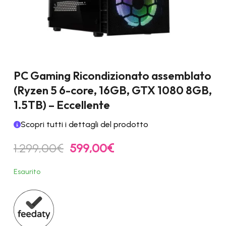
PC Gaming Ricondizionato assemblato
(Ryzen 5 6-core, 16GB, GTX 1080 8GB,
1.5TB) – Eccellente
Scopri tutti i dettagli del prodotto
Il
Il
1.299,00
€
599,00
€
prezzo
prezzo
originale
attuale
Esaurito
era:
è:
1.299,00€.
599,00€.