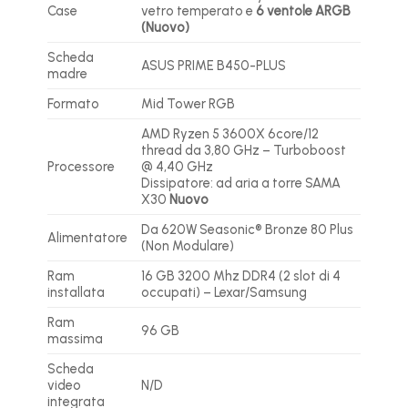
Case
vetro temperato e
6 ventole ARGB
(Nuovo)
Scheda
ASUS PRIME B450-PLUS
madre
Formato
Mid Tower RGB
AMD Ryzen 5 3600X 6core/12
thread da 3,80 GHz – Turboboost
Processore
@ 4,40 GHz
Dissipatore: ad aria a torre SAMA
X30
Nuovo
Da 620W Seasonic® Bronze 80 Plus
Alimentatore
(Non Modulare)
Ram
16 GB 3200 Mhz DDR4 (2 slot di 4
installata
occupati) – Lexar/Samsung
Ram
96 GB
massima
Scheda
video
N/D
integrata