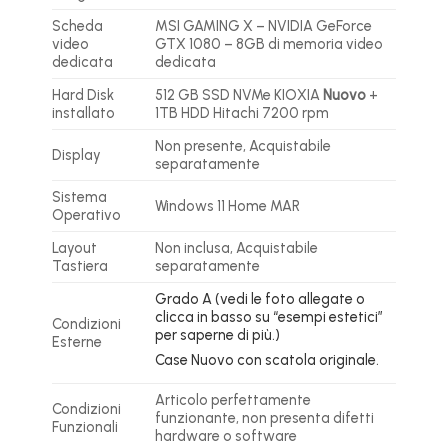
Scheda
MSI GAMING X – NVIDIA GeForce
video
GTX 1080 – 8GB di memoria video
dedicata
dedicata
Hard Disk
512 GB SSD NVMe KIOXIA
Nuovo
+
installato
1TB HDD Hitachi 7200 rpm
Non presente, Acquistabile
Display
separatamente
Sistema
Windows 11 Home MAR
Operativo
Layout
Non inclusa, Acquistabile
Tastiera
separatamente
Grado A (vedi le foto allegate o
clicca in basso su “esempi estetici”
Condizioni
per saperne di più.)
Esterne
Case Nuovo con scatola originale.
Articolo perfettamente
Condizioni
funzionante, non presenta difetti
Funzionali
hardware o software