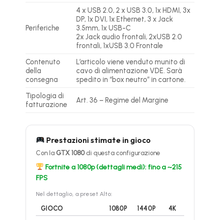
4 x USB 2.0, 2 x USB 3.0, 1x HDMI, 3x
DP, 1x DVI, 1x Ethernet, 3 x Jack
Periferiche
3.5mm, 1x USB-C
2x Jack audio frontali, 2xUSB 2.0
frontali, 1xUSB 3.0 Frontale
Contenuto
L’articolo viene venduto munito di
della
cavo di alimentazione VDE. Sarà
consegna
spedito in “box neutro” in cartone.
Tipologia di
Art. 36 – Regime del Margine
fatturazione
Prestazioni stimate in gioco
Con la
GTX 1080
di questa configurazione
Fortnite a 1080p (dettagli medi): fino a ~215
FPS
Nel dettaglio, a preset Alto:
GIOCO
1080P
1440P
4K