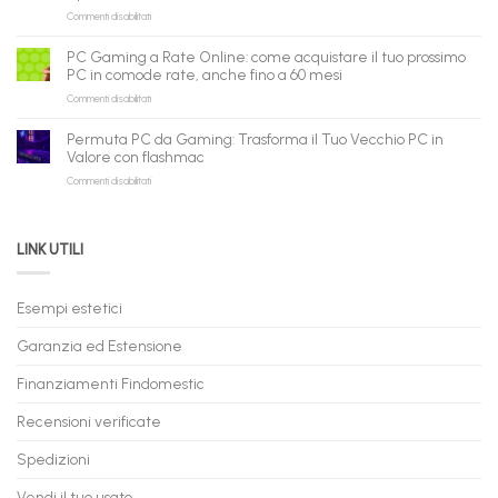
tuo
su
Commenti disabilitati
nuova
assistente
PC
piattaforma
ora
Gaming
B2B
può
PC Gaming a Rate Online: come acquistare il tuo prossimo
in
flashmac
fare
PC in comode rate, anche fino a 60 mesi
Pronta
per
shopping
su
Commenti disabilitati
Consegna
rivenditori
qui
PC
–
Gaming
Nuovi
Permuta PC da Gaming: Trasforma il Tuo Vecchio PC in
a
e
Valore con flashmac
Rate
Ricondizionati,
su
Commenti disabilitati
Online:
Spedizione
Permuta
come
Immediata
PC
acquistare
da
il
LINK UTILI
Gaming:
tuo
Trasforma
prossimo
il
PC
Tuo
in
Esempi estetici
Vecchio
comode
PC
rate,
Garanzia ed Estensione
in
anche
Valore
fino
con
Finanziamenti Findomestic
a
flashmac
60
mesi
Recensioni verificate
Spedizioni
Vendi il tuo usato