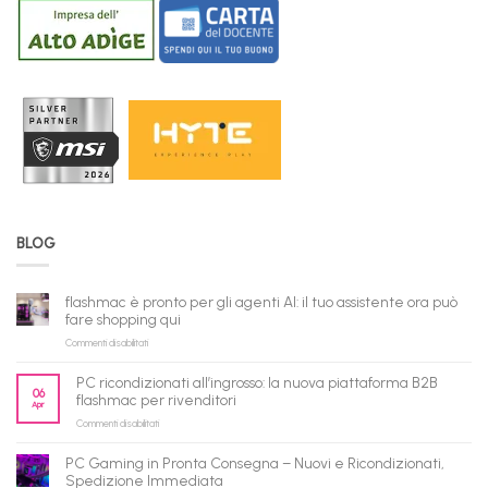
BLOG
flashmac è pronto per gli agenti AI: il tuo assistente ora può
fare shopping qui
su
Commenti disabilitati
flashmac
è
PC ricondizionati all’ingrosso: la nuova piattaforma B2B
pronto
06
flashmac per rivenditori
Apr
per
su
Commenti disabilitati
gli
PC
agenti
ricondizionati
AI:
PC Gaming in Pronta Consegna – Nuovi e Ricondizionati,
all’ingrosso:
il
Spedizione Immediata
la