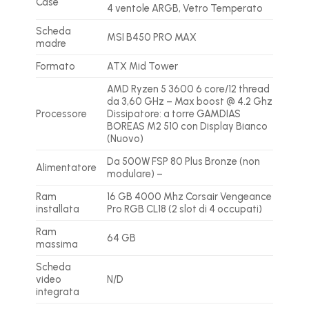
Case
4 ventole ARGB, Vetro Temperato
Scheda
MSI B450 PRO MAX
madre
Formato
ATX Mid Tower
AMD Ryzen 5 3600 6 core/12 thread
da 3,60 GHz – Max boost @ 4.2 Ghz
Processore
Dissipatore: a torre GAMDIAS
BOREAS M2 510 con Display Bianco
(Nuovo)
Da 500W FSP 80 Plus Bronze (non
Alimentatore
modulare) –
Ram
16 GB 4000 Mhz Corsair Vengeance
installata
Pro RGB CL18 (2 slot di 4 occupati)
Ram
64 GB
massima
Scheda
video
N/D
integrata