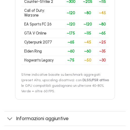
Counter-Strike 2
~300
~205
~115
Call of Duty:
~120
~80
~45
Warzone
EA Sports FC 26
~120
~120
~80
GTA V Online
~175
~115
~65
Cyberpunk 2077
~65
~45
~25
Elden Ring
~60
~60
~35
Hogwarts Legacy
~75
~50
~30
Stime indicative basate su benchmark aggregati
(preset Alto, upscaling disattivo): con
DLSS/FSR attivo
le GPU compatibili guadagnano un ulteriore 40-80%.
Verde = oltre 60 FPS.
Informazioni aggiuntive