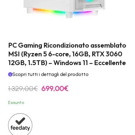
PC Gaming Ricondizionato assemblato
MSI (Ryzen 5 6-core, 16GB, RTX 3060
12GB, 1.5TB) – Windows 11 – Eccellente
Scopri tutti i dettagli del prodotto
Il
Il
1.329,00
€
699,00
€
prezzo
prezzo
originale
attuale
Esaurito
era:
è:
1.329,00€.
699,00€.