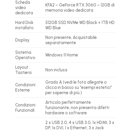
Scheda
KFA2 – GeForce RTX 3060 – 12GB di
video
memoria video dedicata
dedicata
Hard Disk
512GB SSD NVMe WD Black + 1TB HD
installato
WD Blue
Non presente, Acquistabile
Display
separatamente
Sistema
Windows 11 Home
Operativo
Layout
Non inclusa
Tastiera
Grado A (vedi le foto allegate o
Condizioni
clicca in basso su “esempi estetici”
Esterne
per saperne di più.)
Articolo perfettamente
Condizioni
funzionante, non presenta difetti
Funzionali
hardware o software
2 x USB 2.0, 4 x USB 3.0, 1x HDMI, 3 x
DP, 1x DVI, 1 x Ethernet, 3 x Jack