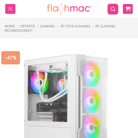
Salta
ai
contenuti
HOME
/
OFFERTE
/
GAMING
/
PC FISSI GAMING
/
PC GAMING
RICONDIZIONATI
-47%