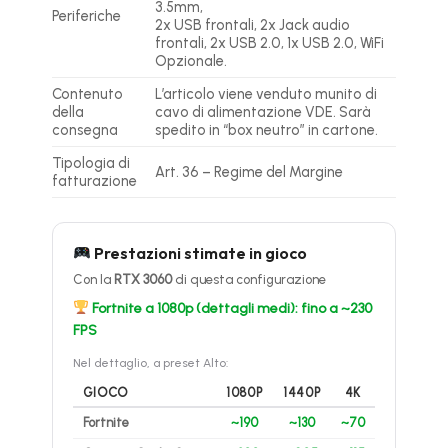
3.5mm,
Periferiche
2x USB frontali, 2x Jack audio
frontali, 2x USB 2.0, 1x USB 2.0, WiFi
Opzionale.
Contenuto
L’articolo viene venduto munito di
della
cavo di alimentazione VDE. Sarà
consegna
spedito in “box neutro” in cartone.
Tipologia di
Art. 36 – Regime del Margine
fatturazione
Prestazioni stimate in gioco
Con la
RTX 3060
di questa configurazione
Fortnite a 1080p (dettagli medi): fino a ~230
FPS
Nel dettaglio, a preset Alto:
GIOCO
1080P
1440P
4K
Fortnite
~190
~130
~70