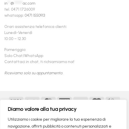
in
**
@
******
ac.com
tel. 0471 1726009
whatsapp:
0471 1550913
Orari assistenza telefonica clienti:
Lunedì-Venerdì
10.00 – 12.30
Pomeriggio:
Solo Chat/WhatsApp
Contattaci in chat, ti richiamiamo noi!
Riceviamo solo su appuntamento.
Visa
PayPal
MasterCard
American
Postepay
Maestro
Appl
Express
Pay
Diamo valore alla tua privacy
Google
MasterCard
Klarna
Findomestic
Scalapay
seQur
Pay
2
Utilizziamo i cookie per migliorare la tua esperienza di
Copyright 2026 ©
flashmac®
- MONOFASE SRL - P.IVA:
navigazione, offrirti pubblicità o contenuti personalizzati e
02982260214 | produced by
monofase