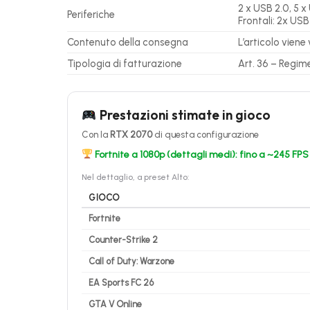
2 x USB 2.0, 5 x
Periferiche
Frontali: 2x USB
Contenuto della consegna
L’articolo viene
Tipologia di fatturazione
Art. 36 – Regim
Prestazioni stimate in gioco
Con la
RTX 2070
di questa configurazione
Fortnite a 1080p (dettagli medi): fino a ~245 FPS
Nel dettaglio, a preset Alto:
GIOCO
Fortnite
Counter-Strike 2
Call of Duty: Warzone
EA Sports FC 26
GTA V Online