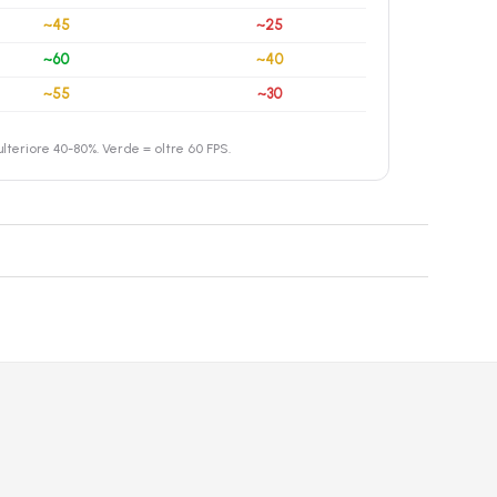
~45
~25
~60
~40
~55
~30
teriore 40-80%. Verde = oltre 60 FPS.