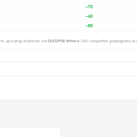
~70
~60
~80
o, upscaling disattivo): con
DLSS/FSR attivo
le GPU compatibili guadagnano un ul