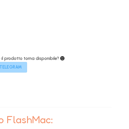
e
attuale
è:
€.
699,00€.
e il prodotto torna disponibile?
 TELEGRAM
to FlashMac: