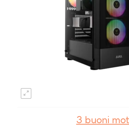
3 buoni mot