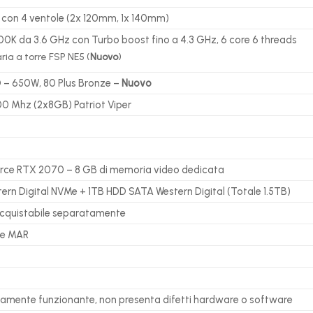
con 4 ventole (2x 120mm, 1x 140mm)
600K da 3.6 GHz con Turbo boost fino a 4.3 GHz, 6 core 6 threads
aria a torre FSP NE5 (
Nuovo
)
D – 650W, 80 Plus Bronze –
Nuovo
0 Mhz (2x8GB) Patriot Viper
ce RTX 2070 – 8 GB di memoria video dedicata
rn Digital NVMe + 1TB HDD SATA Western Digital (Totale 1.5TB)
Acquistabile separatamente
me MAR
tamente funzionante, non presenta difetti hardware o software