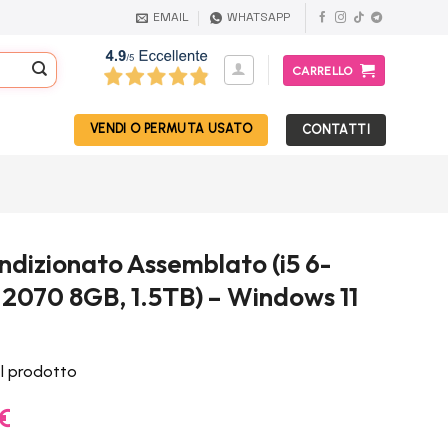
EMAIL
WHATSAPP
CARRELLO
VENDI O PERMUTA USATO
CONTATTI
dizionato Assemblato (i5 6-
 2070 8GB, 1.5TB) – Windows 11
el prodotto
Il
€
prezzo