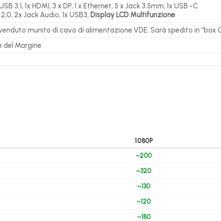
 USB 3.1, 1x HDMI, 3 x DP, 1 x Ethernet, 5 x Jack 3.5mm, 1x USB -C
 2,0, 2x Jack Audio, 1x USB3,
Display LCD Multifunzione
 venduto munito di cavo di alimentazione VDE. Sarà spedito in “box O
e del Margine
1080P
~200
~320
~130
~120
~180