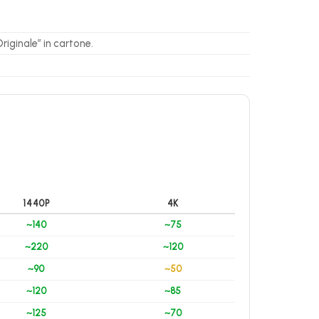
riginale” in cartone.
1440P
4K
~140
~75
~220
~120
~90
~50
~120
~85
~125
~70