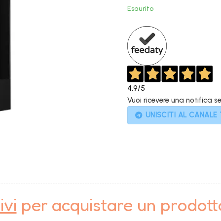
original
Esaurito
era:
1.699,00
4,9
/5
Vuoi ricevere una notifica s
UNISCITI AL CANALE
ivi
per acquistare un prodot