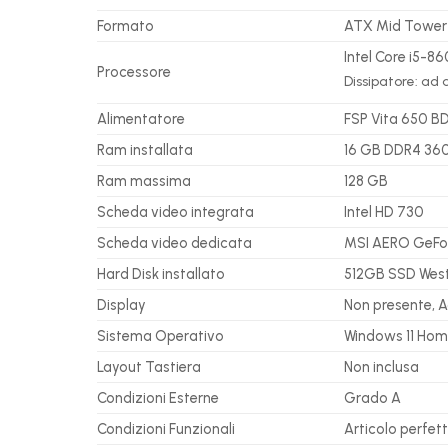
Formato
ATX Mid Tower 
Intel Core i5-8
Processore
Dissipatore: ad 
Alimentatore
FSP Vita 650 B
Ram installata
16 GB DDR4 360
Ram massima
128 GB
Scheda video integrata
Intel HD 730
Scheda video dedicata
MSI AERO GeFor
Hard Disk installato
512GB SSD Weste
Display
Non presente, 
Sistema Operativo
Windows 11 Ho
Layout Tastiera
Non inclusa
Condizioni Esterne
Grado A
Condizioni Funzionali
Articolo perfet