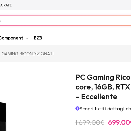
 A RATE
Componenti
B2B
 GAMING RICONDIZIONATI
PC Gaming Ricon
core, 16GB, RTX
– Eccellente
Scopri tutti i dettagli d
Il
1.699,00
€
699,00
prezzo