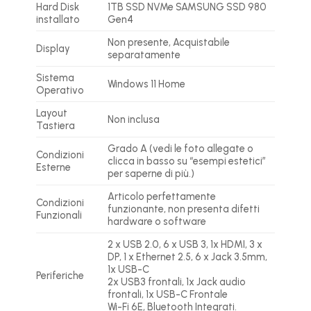
Hard Disk
1TB SSD NVMe SAMSUNG SSD 980
installato
Gen4
Non presente, Acquistabile
Display
separatamente
Sistema
Windows 11 Home
Operativo
Layout
Non inclusa
Tastiera
Grado A (vedi le foto allegate o
Condizioni
clicca in basso su “esempi estetici”
Esterne
per saperne di più.)
Articolo perfettamente
Condizioni
funzionante, non presenta difetti
Funzionali
hardware o software
2 x USB 2.0, 6 x USB 3, 1x HDMI, 3 x
DP, 1 x Ethernet 2.5, 6 x Jack 3.5mm,
1x USB-C
Periferiche
2x USB3 frontali, 1x Jack audio
frontali, 1x USB-C Frontale
Wi-Fi 6E, Bluetooth Integrati.