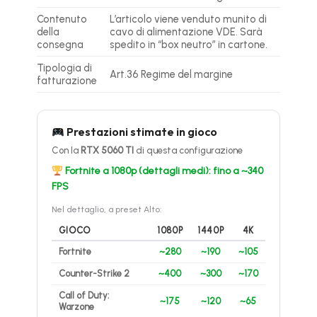
Contenuto
L’articolo viene venduto munito di
della
cavo di alimentazione VDE. Sarà
consegna
spedito in “box neutro” in cartone.
Tipologia di
Art.36 Regime del margine
fatturazione
Prestazioni stimate in gioco
Con la
RTX 5060 TI
di questa configurazione
Fortnite a 1080p (dettagli medi): fino a ~340
FPS
Nel dettaglio, a preset Alto:
GIOCO
1080P
1440P
4K
Fortnite
~280
~190
~105
Counter-Strike 2
~400
~300
~170
Call of Duty:
~175
~120
~65
Warzone