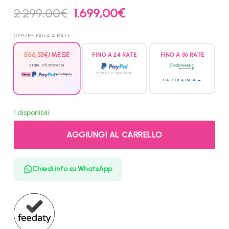
Il
Il
2.299,00
€
1.699,00
€
prezzo
prezzo
originale
attuale
OPPURE PAGA A RATE:
era:
è:
2.299,00€.
1.699,00€.
566,33
€
/MESE
FINO A 24 RATE
FINO A 36 RATE
3 rate · 0% interessi
interessi applicati
CALCOLA RATA →
1 disponibili
AGGIUNGI AL CARRELLO
Chiedi info su WhatsApp