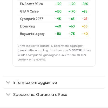
EA Sports FC 26
~120
~120
~120
GTA V Online
~180
~170
~95
Cyberpunk 2077
~95
~65
~35
Elden Ring
~60
~60
~55
Hogwarts Legacy
~110
~75
~40
Stime indicative basate su benchmark aggregati
(preset Alto, upscaling disattivo): con
DLSS/FSR attivo
le GPU compatibili guadagnano un ulteriore 40-80%.
Verde = oltre 60 FPS.
Informazioni aggiuntive
Spedizione, Garanzia e Reso