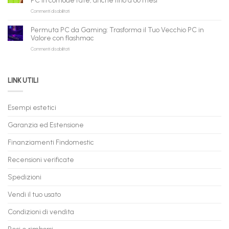
PC in comode rate, anche fino a 60 mesi
Pronta
per
shopping
su
Commenti disabilitati
Consegna
rivenditori
qui
PC
–
Gaming
Nuovi
Permuta PC da Gaming: Trasforma il Tuo Vecchio PC in
a
e
Valore con flashmac
Rate
Ricondizionati,
su
Commenti disabilitati
Online:
Spedizione
Permuta
come
Immediata
PC
acquistare
da
il
LINK UTILI
Gaming:
tuo
Trasforma
prossimo
il
PC
Tuo
in
Esempi estetici
Vecchio
comode
PC
rate,
Garanzia ed Estensione
in
anche
Valore
fino
con
Finanziamenti Findomestic
a
flashmac
60
mesi
Recensioni verificate
Spedizioni
Vendi il tuo usato
Condizioni di vendita
Resi e rimborsi