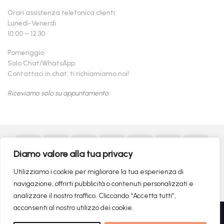
Orari assistenza telefonica clienti:
Lunedì-Venerdì
10.00 – 12.30
Pomeriggio:
Solo Chat/WhatsApp
Contattaci in chat, ti richiamiamo noi!
Riceviamo solo su appuntamento.
Visa
PayPal
MasterCard
American
Postepay
Maestro
Appl
Express
Pay
Diamo valore alla tua privacy
Google
MasterCard
Klarna
Findomestic
Scalapay
seQur
Pay
2
Utilizziamo i cookie per migliorare la tua esperienza di
Copyright 2026 ©
flashmac®
- MONOFASE SRL - P.IVA:
navigazione, offrirti pubblicità o contenuti personalizzati e
02982260214 | produced by
monofase
analizzare il nostro traffico. Cliccando “Accetta tutti”,
acconsenti al nostro utilizzo dei cookie.
Recedere dal contratto qui