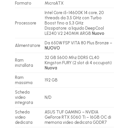
Formato
MicroATX
Intel Core i5-14600K 14 core, 20
threads da 3,5 GHz con Turbo
Processore
Boost fino a 5,3 GHz
Dissipatore: a liquido DeepCool
LE240 V2 240MM ARGB
Nuovo
Da 650W FSP VITA 80 Plus Bronze –
Alimentatore
NUOVO
32 GB 5600 Mhz DDR5 CL40
Ram
Kingston FURY (2 slot di 4 occupati)
installata
Nuova
Ram
192 GB
massima
Scheda
video
N/D
integrata
Scheda
ASUS TUF GAMING – NVIDIA
video
GeForce RTX 5060 Ti – 16GB OC di
dedicata
memoria video dedicata GDDR7