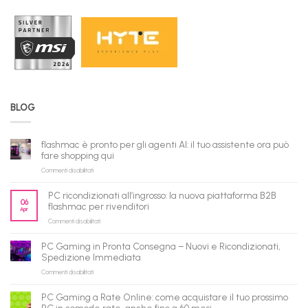
BLOG
flashmac è pronto per gli agenti AI: il tuo assistente ora può
fare shopping qui
su
Commenti disabilitati
flashmac
è
PC ricondizionati all’ingrosso: la nuova piattaforma B2B
pronto
06
flashmac per rivenditori
Apr
per
su
Commenti disabilitati
gli
PC
agenti
ricondizionati
AI:
PC Gaming in Pronta Consegna – Nuovi e Ricondizionati,
all’ingrosso:
il
Spedizione Immediata
la
tuo
su
Commenti disabilitati
nuova
assistente
PC
piattaforma
ora
Gaming
B2B
può
PC Gaming a Rate Online: come acquistare il tuo prossimo
in
flashmac
fare