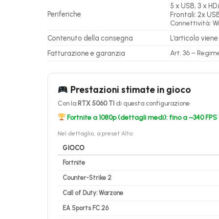
5 x USB, 3 x HD
Periferiche
Frontali: 2x US
Connettività: Wi
Contenuto della consegna
L’articolo vien
Fatturazione e garanzia
Art. 36 – Regim
Prestazioni stimate in gioco
Con la
RTX 5060 TI
di questa configurazione
Fortnite a 1080p (dettagli medi): fino a ~340 FPS
Nel dettaglio, a preset Alto:
GIOCO
Fortnite
Counter-Strike 2
Call of Duty: Warzone
EA Sports FC 26