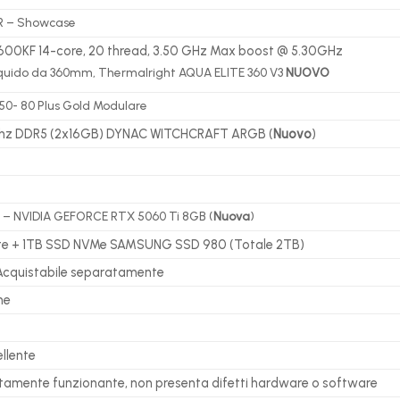
 – Showcase
14600KF 14-core, 20 thread, 3.50 GHz Max boost @ 5.30GHz
liquido da 360mm, Thermalright AQUA ELITE 360 V3
NUOVO
0- 80 Plus Gold Modulare
hz DDR5 (2x16GB) DYNAC WITCHCRAFT ARGB (
Nuovo
)
– NVIDIA GEFORCE RTX 5060 Ti 8GB (
Nuova
)
e + 1TB SSD NVMe SAMSUNG SSD 980 (Totale 2TB)
Acquistabile separatamente
me
llente
ttamente funzionante, non presenta difetti hardware o software