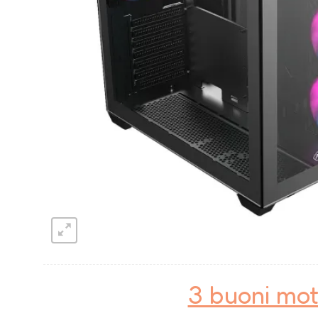
3 buoni mot