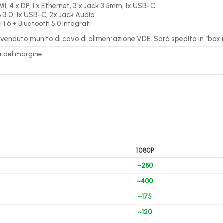
MI, 4 x DP, 1 x Ethernet, 3 x Jack 3.5mm, 1x USB-C
B 3.0, 1x USB-C, 2x Jack Audio
Fi 6 + Bluetooth 5.0 integrati
e venduto munito di cavo di alimentazione VDE. Sarà spedito in “box 
e del margine
1080P
~280
~400
~175
~120