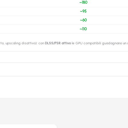
~180
~95
~60
~110
o, upscaling disattivo): con
DLSS/FSR attivo
le GPU compatibili guadagnano un ul