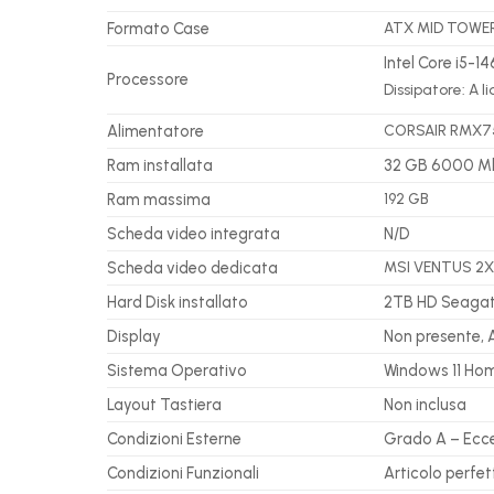
Formato Case
ATX MID TOWER
Intel Core i5-
Processore
Dissipatore: A 
Alimentatore
CORSAIR RMX75
Ram installata
32 GB 6000 M
Ram massima
192 GB
Scheda video integrata
N/D
Scheda video dedicata
MSI VENTUS 2X 
Hard Disk installato
2TB HD Seagat
Display
Non presente, 
Sistema Operativo
Windows 11 Ho
Layout Tastiera
Non inclusa
Condizioni Esterne
Grado A – Ecce
Condizioni Funzionali
Articolo perfe