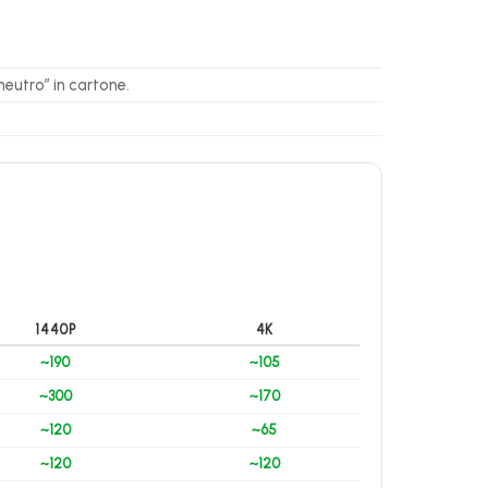
neutro” in cartone.
1440P
4K
~190
~105
~300
~170
~120
~65
~120
~120