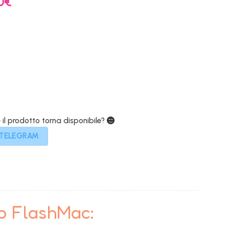
0
€
prezzo
e
attuale
è:
€.
1.279,00€.
e il prodotto torna disponibile?
 TELEGRAM
to FlashMac: