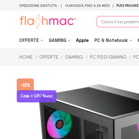
Salta
SPEDIZIONE GRATUITA | GARANZIA FINO A 24 MESI |
PUOI PAGARE
ai
contenuti
Cerca:
OFFERTE
GAMING
Apple
PC & Notebook
HOME
/
OFFERTE
/
GAMING
/
PC FISSI GAMING
/
PC
-15%
Case + GPU Nuovi