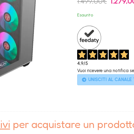
1.499,00
€
1.279,0
prezzo
original
Esaurito
era:
1.499,00
4,9
/5
Vuoi ricevere una notifica s
UNISCITI AL CANALE
ivi
per acquistare un prodot