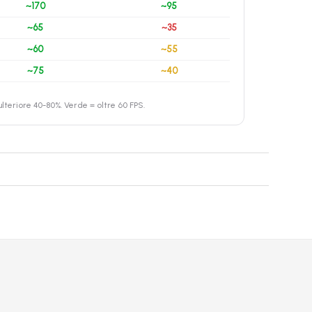
~170
~95
~65
~35
~60
~55
~75
~40
teriore 40-80%. Verde = oltre 60 FPS.