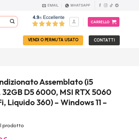
EMAIL
WHATSAPP
CARRELLO
VENDI O PERMUTA USATO
CONTATTI
dizionato Assemblato (i5
, 32GB D5 6000, MSI RTX 5060
i, Liquido 360) – Windows 11 –
el prodotto
Il