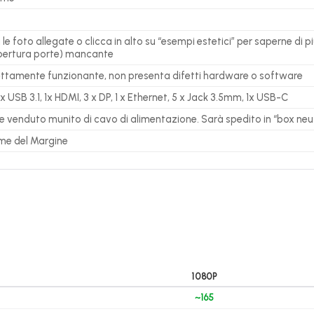
le foto allegate o clicca in alto su “esempi estetici” per saperne di pi
opertura porte) mancante
ettamente funzionante, non presenta difetti hardware o software
 x USB 3.1, 1x HDMI, 3 x DP, 1 x Ethernet, 5 x Jack 3.5mm, 1x USB-C
ne venduto munito di cavo di alimentazione. Sarà spedito in “box neut
ime del Margine
1080P
~165