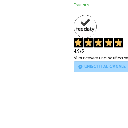
original
Esaurito
era:
1.200,0
4,9
/5
Vuoi ricevere una notifica s
UNISCITI AL CANALE