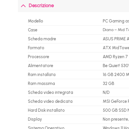
Descrizione
Modello
PC Gaming a
Case
Diano – Mid 
Scheda madre
ASUS PRIME 
Formato
ATX MidTow
Processore
AMD Ryzen 7 
Alimentatore
Be Quiet! 530
Ram installata
16 GB 2400 Mh
Ram massima
32 GB
Scheda video integrata
N/D
Scheda video dedicata
MSI GeForce 
Hard Disk installato
500 GB SSD 
Display
Non presente
Sistema Operativo
Windows 11 H