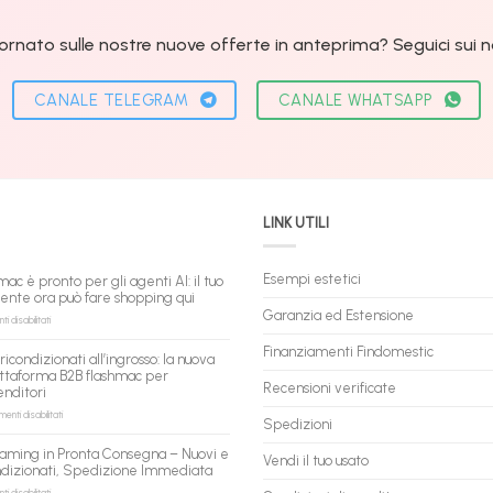
ornato sulle nostre nuove offerte in anteprima? Seguici sui nos
CANALE TELEGRAM
CANALE WHATSAPP
LINK UTILI
Esempi estetici
mac è pronto per gli agenti AI: il tuo
tente ora può fare shopping qui
Garanzia ed Estensione
su
 disabilitati
flashmac
è
Finanziamenti Findomestic
ricondizionati all’ingrosso: la nuova
pronto
ttaforma B2B flashmac per
per
Recensioni verificate
enditori
gli
agenti
su
nti disabilitati
Spedizioni
AI:
PC
il
ricondizionati
aming in Pronta Consegna – Nuovi e
tuo
Vendi il tuo usato
all’ingrosso:
ndizionati, Spedizione Immediata
assistente
la
ora
nuova
su
 disabilitati