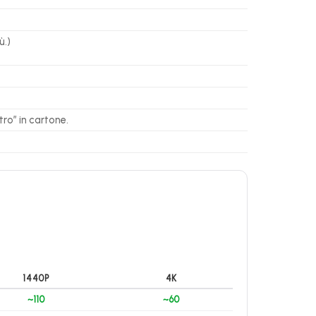
ù.)
ro” in cartone.
1440P
4K
~110
~60