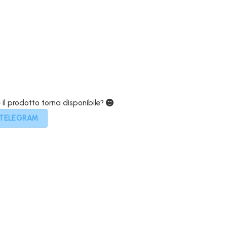
e
attuale
è:
0€.
559,00€.
e il prodotto torna disponibile?
 TELEGRAM