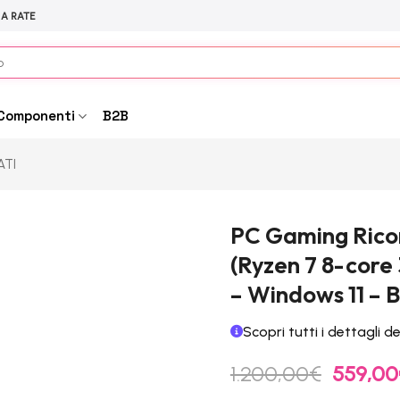
 A RATE
Componenti
B2B
ATI
PC Gaming Rico
(Ryzen 7 8-core
– Windows 11 – 
Scopri tutti i dettagli d
Il
1.200,00
€
559,00
prezzo