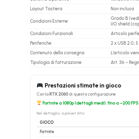
Layout Tastiera
Non inclusa
Grado B (vedi 
Condizioni Esterne
I/O shield (c
Condizioni Funzionali
Articolo perf
Periferiche
2 x USB 2.0, 5
Contenuto della consegna
L’articolo vie
Tipologia di fatturazione
Art. 36 – Reg
Prestazioni stimate in gioco
Con la
RTX 2060
di questa configurazione
Fortnite a 1080p (dettagli medi): fino a ~200 FPS
Nel dettaglio, a preset Alto:
GIOCO
Fortnite