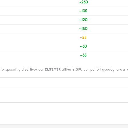
~260
~105
~120
~150
~55
~60
~65
o, upscaling disattivo): con
DLSS/FSR attivo
le GPU compatibili guadagnano un ul