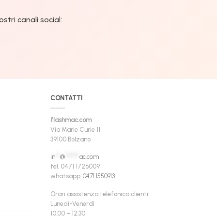
tri canali social:
CONTATTI
flashmac.com
Via Marie Curie 11
39100 Bolzano
in
**
@
******
ac.com
tel. 0471 1726009
whatsapp:
0471 1550913
Orari assistenza telefonica clienti:
Lunedì-Venerdì
10.00 – 12.30