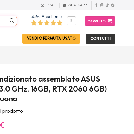
EMAIL
WHATSAPP
CARRELLO
VENDI O PERMUTA USATO
CONTATTI
ndizionato assemblato ASUS
 3.0 GHz, 16GB, RTX 2060 6GB)
Buono
el prodotto
Il
€
prezzo