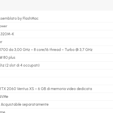
ssemblato by FlashMac
Tower
A320M-K
er
1700 da 3,00 GHz – 8 core/16 thread – Turbo @ 3,7 GHz
W 80 plus
z (2 slot di 4 occupati)
RTX 2060 Ventus XS – 6 GB di memoria video dedicata
NVMe
, Acquistabile separatamente
ome