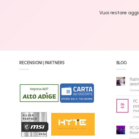
Vuoi restare aggi
RECENSIONI | PARTNERS
BLOG
flash
assis
Commenti
PC 
06
pia
Apr
riv
Comme
PC G
Rico
Commenti