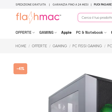
Salta
SPEDIZIONE GRATUITA | GARANZIA FINO A 24 MESI |
PUOI PAGARE
ai
contenuti
Cerca:
OFFERTE
GAMING
Apple
PC & Notebook
HOME
/
OFFERTE
/
GAMING
/
PC FISSI GAMING
/
PC
-41%