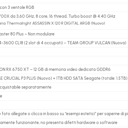
con 3 ventole RGB
00X da 3,60 GHz, 8 core, 16 thread, Turbo boost @ 4.40 GHz
 aria Thermalright ASSASSIN X 120 R DIGITAL ARGB (Nuovo)
aster
80 Plus – Non modulare
3600 CL18 (2 slot di 4 occupati) – TEAM GROUP VULCAN (Nuova)
N RX 6750 XT – 12 GB di memoria video dedicata GDDR6
 CRUCIAL P3 PLUS (Nuovo) + 1TB HDD SATA Seagate (totale: 1.5TB)
Acquistabile separatamente
me
 foto allegate o clicca in basso su “esempi estetici” per saperne di pi
tamente funzionante, no presenta difetti hardware o software