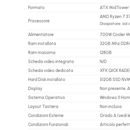
Formato
ATX MidTower 
AMD Ryzen 7 37
Processore
Dissipatore: ad
Alimentatore
700W Cooler M
Ram installata
32GB Mhz DDR4-
Ram massima
128GB
Scheda video integrata
N/D
Scheda video dedicata
XFX QICK RADEO
Hard Disk installato
512GB SSD NVME
Display
Non presente, 
Sistema Operativo
Windows 11 Ho
Layout Tastiera
Non inclusa
Condizioni Esterne
Grado A (vedi le
Condizioni Funzionali
Articolo perfet