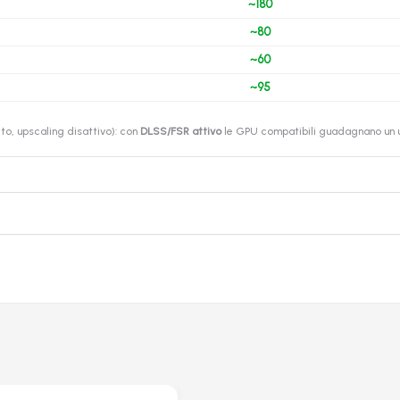
~180
~80
~60
~95
o, upscaling disattivo): con
DLSS/FSR attivo
le GPU compatibili guadagnano un ul