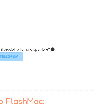
e
attuale
è:
€.
769,00€.
e il prodotto torna disponibile?
 TELEGRAM
to FlashMac: