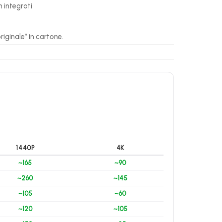
h integrati
iginale” in cartone.
1440P
4K
~165
~90
~260
~145
~105
~60
~120
~105