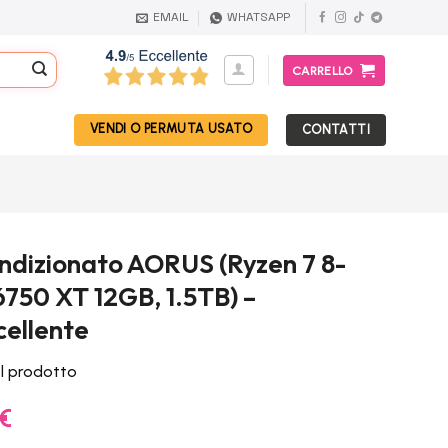
EMAIL
WHATSAPP
CARRELLO
VENDI O PERMUTA USATO
CONTATTI
ndizionato AORUS (Ryzen 7 8-
6750 XT 12GB, 1.5TB) –
cellente
el prodotto
Il
€
prezzo