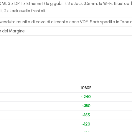
DMI, 3 x DP, 1 x Ethernet (1x gigabit), 3 x Jack 3.5mm, 1x Wi-Fi, Bluetoot
li, 2x Jack audio frontali.
 venduto munito di cavo di alimentazione VDE. Sarà spedito in “box or
e del Margine
1080P
~240
~380
~155
~120