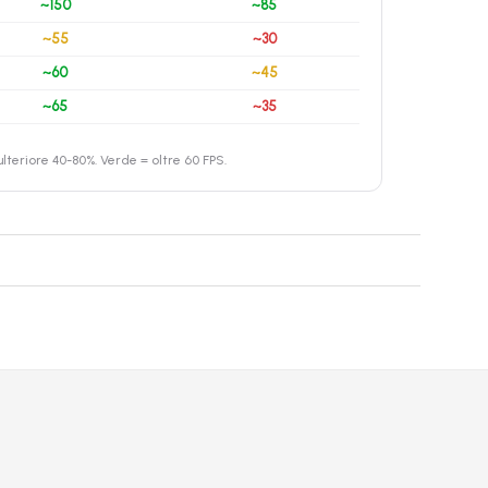
~150
~85
~55
~30
~60
~45
~65
~35
teriore 40-80%. Verde = oltre 60 FPS.