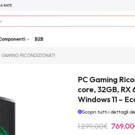
 A RATE
Componenti
B2B
 GAMING RICONDIZIONATI
PC Gaming Rico
core, 32GB, RX 
Windows 11 – Ec
Scopri tutti i dettagli d
Il
1.299,00
€
769,00
prezzo