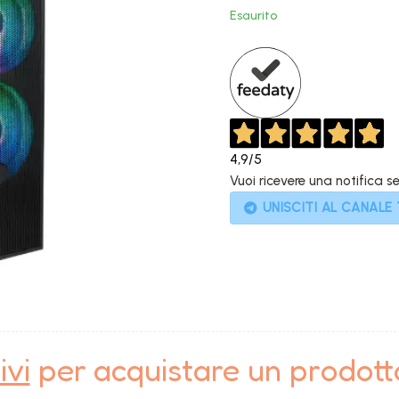
original
Esaurito
era:
1.299,00
4,9
/5
Vuoi ricevere una notifica s
UNISCITI AL CANALE
ivi
per acquistare un prodot