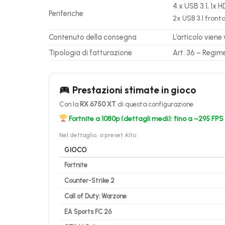
4 x USB 3.1, 1x H
Periferiche
2x USB 3.1 fronta
Contenuto della consegna
L’articolo viene
Tipologia di fatturazione
Art. 36 – Regim
Prestazioni stimate in gioco
Con la
RX 6750 XT
di questa configurazione
Fortnite a 1080p (dettagli medi): fino a ~295 FPS
Nel dettaglio, a preset Alto:
GIOCO
Fortnite
Counter-Strike 2
Call of Duty: Warzone
EA Sports FC 26