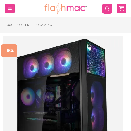
Salta
ai
contenuti
HOME
/
OFFERTE
/
GAMING
-15%