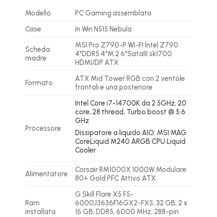
Modello
PC Gaming assemblato
Case
In Win N515 Nebula
MSI Pro Z790-P WI-FI Intel Z790
Scheda
4*DDR5 4*M.2 6*SataIII sk1700
madre
HDMI/DP ATX
ATX Mid Tower RGB con 2 ventole
Formato
frontali e una posteriore
Intel Core i7-14700K da 2.5GHz, 20
core, 28 thread, Turbo boost @ 5.6
GHz
Processore
Dissipatore a liquido AIO: MSI MAG
CoreLiquid M240 ARGB CPU Liquid
Cooler
Corsair RM1000X 1000W Modulare
Alimentatore
80+ Gold PFC Attivo ATX
G.Skill Flare X5 F5-
Ram
6000J3636F16GX2-FX5, 32 GB, 2 x
installata
16 GB, DDR5, 6000 MHz, 288-pin