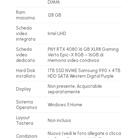
DIMM
Ram
128 GB
massima
Scheda
video
Intel UHD
integrata
Scheda
PNY RTX 4080 16 GB XLR8 Gaming
video
Verto Epic-X RGB – 16GB di
dedicata
memoria video condivisa
Hard Disk
1TB SSD NVME Samsung 990 + 4TB
installato
HDD SATA Western Digital Purple
Non presente, Acquistabile
Display
separatamente
Sistema
Windows 11 Home
Operativo
Layout
Non inclusa
Tastiera
Nuovo (vedi le foto allegate o clicca
Condizioni