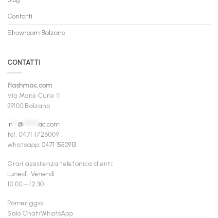
Contatti
Showroom Bolzano
CONTATTI
flashmac.com
Via Marie Curie 11
39100 Bolzano
in
**
@
******
ac.com
tel. 0471 1726009
whatsapp:
0471 1550913
Orari assistenza telefonica clienti:
Lunedì-Venerdì
10.00 – 12.30
Pomeriggio:
Solo Chat/WhatsApp