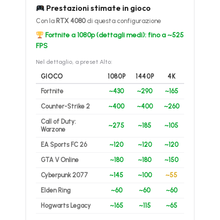
Prestazioni stimate in gioco
Con la
RTX 4080
di questa configurazione
Fortnite a 1080p (dettagli medi): fino a ~525
FPS
Nel dettaglio, a preset Alto:
GIOCO
1080P
1440P
4K
Fortnite
~430
~290
~165
Counter-Strike 2
~400
~400
~260
Call of Duty:
~275
~185
~105
Warzone
EA Sports FC 26
~120
~120
~120
GTA V Online
~180
~180
~150
Cyberpunk 2077
~145
~100
~55
Elden Ring
~60
~60
~60
Hogwarts Legacy
~165
~115
~65