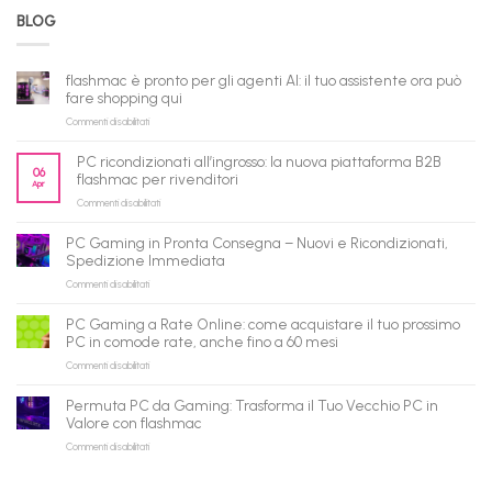
BLOG
flashmac è pronto per gli agenti AI: il tuo assistente ora può
fare shopping qui
su
Commenti disabilitati
flashmac
è
PC ricondizionati all’ingrosso: la nuova piattaforma B2B
pronto
06
flashmac per rivenditori
Apr
per
su
Commenti disabilitati
gli
PC
agenti
ricondizionati
AI:
PC Gaming in Pronta Consegna – Nuovi e Ricondizionati,
all’ingrosso:
il
Spedizione Immediata
la
tuo
su
Commenti disabilitati
nuova
assistente
PC
piattaforma
ora
Gaming
B2B
può
PC Gaming a Rate Online: come acquistare il tuo prossimo
in
flashmac
fare
PC in comode rate, anche fino a 60 mesi
Pronta
per
shopping
su
Commenti disabilitati
Consegna
rivenditori
qui
PC
–
Gaming
Nuovi
Permuta PC da Gaming: Trasforma il Tuo Vecchio PC in
a
e
Valore con flashmac
Rate
Ricondizionati,
su
Commenti disabilitati
Online:
Spedizione
Permuta
come
Immediata
PC
acquistare