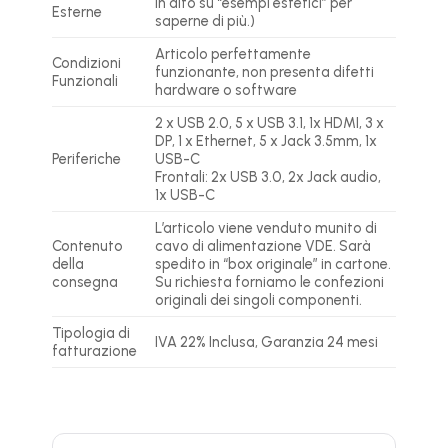
in alto su “esempi estetici” per
Esterne
saperne di più.)
Articolo perfettamente
Condizioni
funzionante, non presenta difetti
Funzionali
hardware o software
2 x USB 2.0, 5 x USB 3.1, 1x HDMI, 3 x
DP, 1 x Ethernet, 5 x Jack 3.5mm, 1x
Periferiche
USB-C
Frontali: 2x USB 3.0, 2x Jack audio,
1x USB-C
L’articolo viene venduto munito di
Contenuto
cavo di alimentazione VDE. Sarà
della
spedito in “box originale” in cartone.
consegna
Su richiesta forniamo le confezioni
originali dei singoli componenti.
Tipologia di
IVA 22% Inclusa, Garanzia 24 mesi
fatturazione