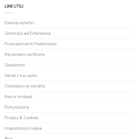
da
il
LINK UTILI
Gaming:
tuo
Trasforma
prossimo
il
PC
Tuo
in
Esempi estetici
Vecchio
comode
PC
rate,
Garanzia ed Estensione
in
anche
Valore
fino
con
Finanziamenti Findomestic
a
flashmac
60
mesi
Recensioni verificate
Spedizioni
Vendi il tuo usato
Condizioni di vendita
Resi e rimborsi
Fatturazione
Privacy & Cookies
Impostazioni cookie
Blog