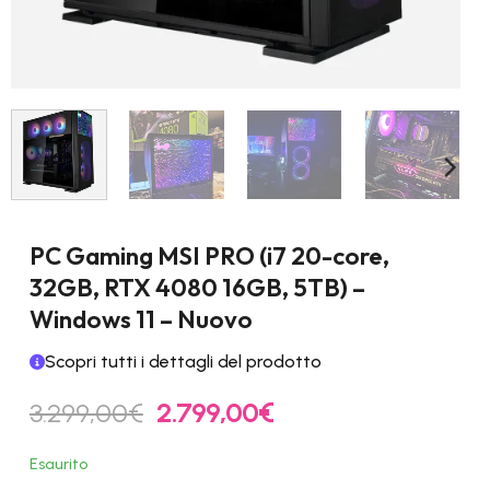
PC Gaming MSI PRO (i7 20-core,
32GB, RTX 4080 16GB, 5TB) –
Windows 11 – Nuovo
Scopri tutti i dettagli del prodotto
Il
Il
3.299,00
€
2.799,00
€
prezzo
prezzo
originale
attuale
Esaurito
era:
è: