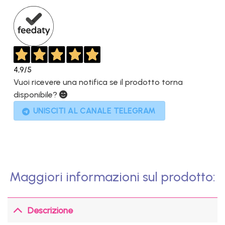
3.299,00€.
2.799,00€.
4,9
/5
Vuoi ricevere una notifica se il prodotto torna
disponibile?
UNISCITI AL CANALE TELEGRAM
Maggiori informazioni sul prodotto:
Descrizione