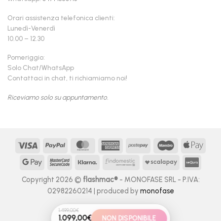
Orari assistenza telefonica clienti:
Lunedì-Venerdì
10.00 – 12.30
Pomeriggio:
Solo Chat/WhatsApp
Contattaci in chat, ti richiamiamo noi!
Riceviamo solo su appuntamento.
Visa
PayPal
MasterCard
American
Postepay
Maestro
Appl
Express
Pay
Google
MasterCard
Klarna
Findomestic
Scalapay
seQur
Pay
2
Copyright 2026 ©
flashmac®
- MONOFASE SRL - P.IVA:
02982260214 | produced by
monofase
1.499,00
€
1.099,00
€
NON DISPONIBILE