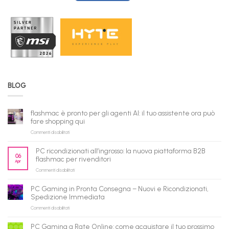
BLOG
flashmac è pronto per gli agenti AI: il tuo assistente ora può
fare shopping qui
su
Commenti disabilitati
flashmac
è
PC ricondizionati all’ingrosso: la nuova piattaforma B2B
pronto
06
flashmac per rivenditori
Apr
per
su
Commenti disabilitati
gli
PC
agenti
ricondizionati
AI:
PC Gaming in Pronta Consegna – Nuovi e Ricondizionati,
all’ingrosso:
il
Spedizione Immediata
la
tuo
su
Commenti disabilitati
nuova
assistente
PC
piattaforma
ora
Gaming
B2B
può
PC Gaming a Rate Online: come acquistare il tuo prossimo