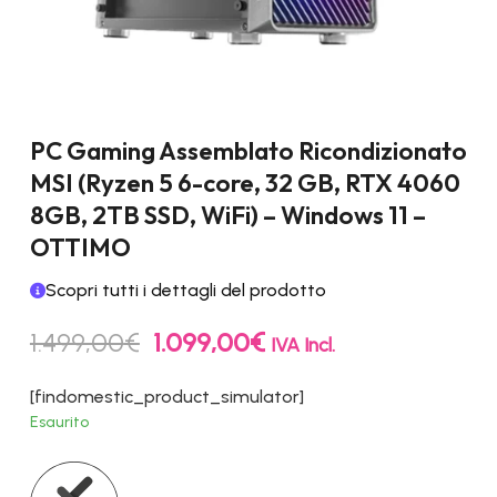
PC Gaming Assemblato Ricondizionato
MSI (Ryzen 5 6-core, 32 GB, RTX 4060
8GB, 2TB SSD, WiFi) – Windows 11 –
OTTIMO
Scopri tutti i dettagli del prodotto
Il
Il
1.499,00
€
1.099,00
€
IVA Incl.
prezzo
prezzo
originale
attuale
[findomestic_product_simulator]
era:
è:
Esaurito
1.499,00€.
1.099,00€.