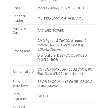
flashmac.com
Case
Mars Gaming RGB MC-3000
Scheda
MSI PRO B650M-P AMD AM5
madre
Formato
ATX MID TOWER
Case
AMD Ryzen 5 7600X 6-core, 12
thread, 4.7 GHz Max boost @
5.3GHz (Nuovo)
Processore
Dissipatore: DEEPCOOL AK620
DIGITAL RGB
CORSAIR RM750e P650B 750W 80
Alimentatore
Plus Gold ATX 3.1 (modulare)
Ram
32 GB 5600 Mhz (2x16GB) CRUCIAL
installata
DDR5 (Nuovo)
Ram
128 GB
massima
Scheda