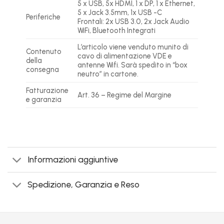
5 x USB, 5x HDMI, 1 x DP, 1 x Ethernet,
5 x Jack 3.5mm, 1x USB -C
Periferiche
Frontali: 2x USB 3.0, 2x Jack Audio
WiFi, Bluetooth Integrati
L’articolo viene venduto munito di
Contenuto
cavo di alimentazione VDE e
della
antenne Wifi. Sarà spedito in “box
consegna
neutro” in cartone.
Fatturazione
Art. 36 – Regime del Margine
e garanzia
Informazioni aggiuntive
Spedizione, Garanzia e Reso