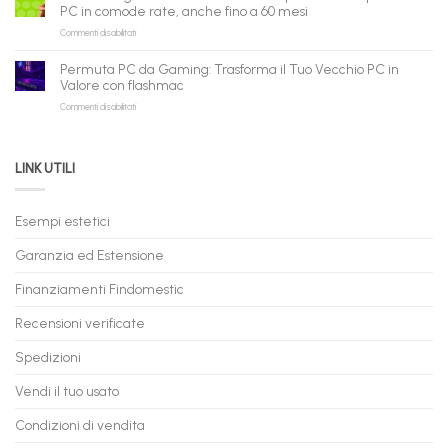
in
flashmac
fare
PC in comode rate, anche fino a 60 mesi
Pronta
per
shopping
su
Commenti disabilitati
Consegna
rivenditori
qui
PC
–
Gaming
Nuovi
Permuta PC da Gaming: Trasforma il Tuo Vecchio PC in
a
e
Valore con flashmac
Rate
Ricondizionati,
su
Commenti disabilitati
Online:
Spedizione
Permuta
come
Immediata
PC
acquistare
da
il
LINK UTILI
Gaming:
tuo
Trasforma
prossimo
il
PC
Tuo
in
Esempi estetici
Vecchio
comode
PC
rate,
Garanzia ed Estensione
in
anche
Valore
fino
con
Finanziamenti Findomestic
a
flashmac
60
mesi
Recensioni verificate
Spedizioni
Vendi il tuo usato
Condizioni di vendita