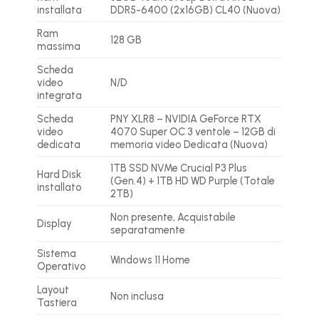
installata
DDR5-6400 (2x16GB) CL40 (Nuova)
Ram
128 GB
massima
Scheda
video
N/D
integrata
Scheda
PNY XLR8 – NVIDIA GeForce RTX
video
4070 Super OC 3 ventole – 12GB di
dedicata
memoria video Dedicata (Nuova)
1TB SSD NVMe Crucial P3 Plus
Hard Disk
(Gen.4) + 1TB HD WD Purple (Totale
installato
2TB)
Non presente, Acquistabile
Display
separatamente
Sistema
Windows 11 Home
Operativo
Layout
Non inclusa
Tastiera