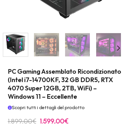
PC Gaming Assemblato Ricondizionato
(Intel i7-14700KF, 32 GB DDR5, RTX
4070 Super 12GB, 2TB, WiFi) –
Windows 11 – Eccellente
Scopri tutti i dettagli del prodotto
Il
Il
1.899,00
€
1.599,00
€
prezzo
prezzo