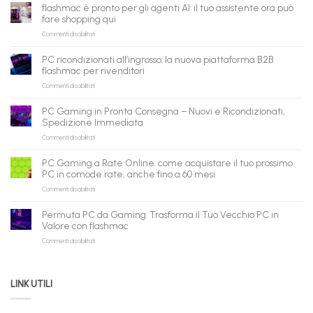
flashmac è pronto per gli agenti AI: il tuo assistente ora può
fare shopping qui
su
Commenti disabilitati
flashmac
è
PC ricondizionati all’ingrosso: la nuova piattaforma B2B
pronto
flashmac per rivenditori
per
su
Commenti disabilitati
gli
PC
agenti
ricondizionati
AI:
PC Gaming in Pronta Consegna – Nuovi e Ricondizionati,
all’ingrosso:
il
Spedizione Immediata
la
tuo
su
Commenti disabilitati
nuova
assistente
PC
piattaforma
ora
Gaming
B2B
può
PC Gaming a Rate Online: come acquistare il tuo prossimo
in
flashmac
fare
PC in comode rate, anche fino a 60 mesi
Pronta
per
shopping
su
Commenti disabilitati
Consegna
rivenditori
qui
PC
–
Gaming
Nuovi
Permuta PC da Gaming: Trasforma il Tuo Vecchio PC in
a
e
Valore con flashmac
Rate
Ricondizionati,
su
Commenti disabilitati
Online:
Spedizione
Permuta
come
Immediata
PC
acquistare
da
il
LINK UTILI
Gaming:
tuo
Trasforma
prossimo
il
PC