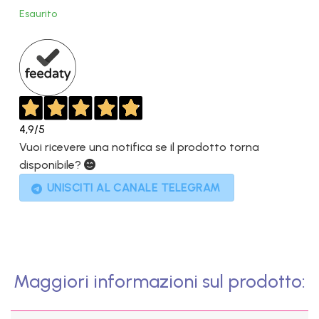
originale
attuale
Esaurito
era:
è:
1.899,00€.
1.599,00€.
4,9
/5
Vuoi ricevere una notifica se il prodotto torna
disponibile?
UNISCITI AL CANALE TELEGRAM
Maggiori informazioni sul prodotto: