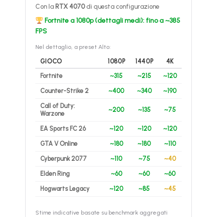
Con la
RTX 4070
di questa configurazione
Fortnite a 1080p (dettagli medi): fino a ~385
FPS
Nel dettaglio, a preset Alto:
GIOCO
1080P
1440P
4K
Fortnite
~315
~215
~120
Counter-Strike 2
~400
~340
~190
Call of Duty:
~200
~135
~75
Warzone
EA Sports FC 26
~120
~120
~120
GTA V Online
~180
~180
~110
Cyberpunk 2077
~110
~75
~40
Elden Ring
~60
~60
~60
Hogwarts Legacy
~120
~85
~45
Stime indicative basate su benchmark aggregati