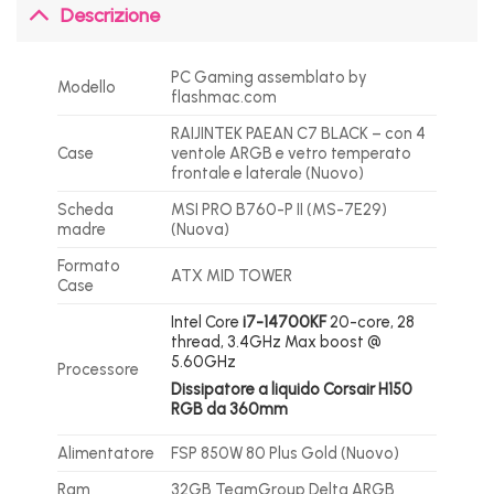
Descrizione
PC Gaming assemblato by
Modello
flashmac.com
RAIJINTEK PAEAN C7 BLACK – con 4
Case
ventole ARGB e vetro temperato
frontale e laterale (Nuovo)
Scheda
MSI PRO B760-P II (MS-7E29)
madre
(Nuova)
Formato
ATX MID TOWER
Case
Intel Core
i7-14700KF
20-core, 28
thread, 3.4GHz Max boost @
5.60GHz
Processore
Dissipatore a liquido Corsair H150
RGB da 360mm
Alimentatore
FSP 850W 80 Plus Gold (Nuovo)
Ram
32GB TeamGroup Delta ARGB