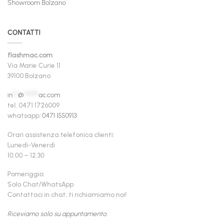
Showroom Bolzano
CONTATTI
flashmac.com
Via Marie Curie 11
39100 Bolzano
in
**
@
******
ac.com
tel. 0471 1726009
whatsapp:
0471 1550913
Orari assistenza telefonica clienti:
Lunedì-Venerdì
10.00 – 12.30
Pomeriggio:
Solo Chat/WhatsApp
Contattaci in chat, ti richiamiamo noi!
Riceviamo solo su appuntamento.