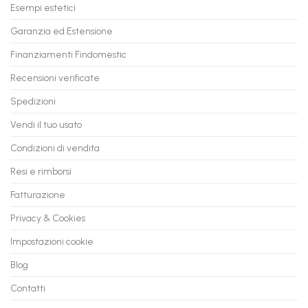
Tuo
in
Esempi estetici
Vecchio
comode
PC
rate,
Garanzia ed Estensione
in
anche
Valore
fino
con
Finanziamenti Findomestic
a
flashmac
60
mesi
Recensioni verificate
Spedizioni
Vendi il tuo usato
Condizioni di vendita
Resi e rimborsi
Fatturazione
Privacy & Cookies
Impostazioni cookie
Blog
Contatti