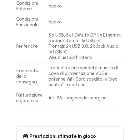
Condizioni
Nuovo
Esterne
Condizioni
Nuovo
Funzionali
5 x USB, 5x HDMI, 1 x DP, 1 x Ethernet,
5 x Jack 3.5mm, 1x USB -C
Periferiche
Frontali: 2x USB 3.0, 2x Jack Audio,
1x USB-C
WiFi, Bluetooth Interni
L’articolo viene venduto munito di
Contenuto
cavo di alimentazione VDE e
della
antenne Wifi. Sarà spedito in “box
consegna
neutro” in cartone.
Fatturazione
Art. 36 – regime del margine
e garanzia
Prestazioni stimate in gioco