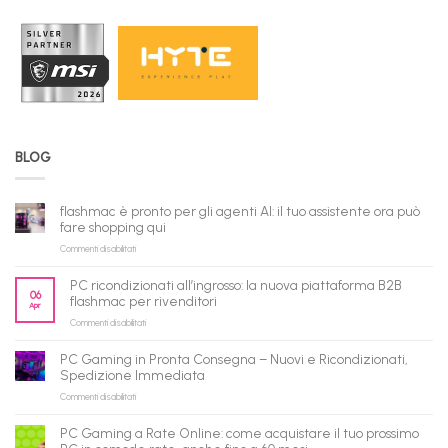
BLOG
flashmac è pronto per gli agenti AI: il tuo assistente ora può
fare shopping qui
su
Commenti disabilitati
flashmac
è
PC ricondizionati all’ingrosso: la nuova piattaforma B2B
pronto
06
flashmac per rivenditori
Apr
per
su
Commenti disabilitati
gli
PC
agenti
ricondizionati
AI:
PC Gaming in Pronta Consegna – Nuovi e Ricondizionati,
all’ingrosso:
il
Spedizione Immediata
la
tuo
su
Commenti disabilitati
nuova
assistente
PC
piattaforma
ora
Gaming
B2B
può
PC Gaming a Rate Online: come acquistare il tuo prossimo
in
flashmac
fare