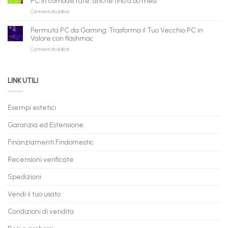
PC in comode rate, anche fino a 60 mesi
Pronta
per
shopping
su
Commenti disabilitati
Consegna
rivenditori
qui
PC
–
Gaming
Nuovi
Permuta PC da Gaming: Trasforma il Tuo Vecchio PC in
a
e
Valore con flashmac
Rate
Ricondizionati,
su
Commenti disabilitati
Online:
Spedizione
Permuta
come
Immediata
PC
acquistare
da
il
LINK UTILI
Gaming:
tuo
Trasforma
prossimo
il
PC
Tuo
in
Esempi estetici
Vecchio
comode
PC
rate,
Garanzia ed Estensione
in
anche
Valore
fino
con
Finanziamenti Findomestic
a
flashmac
60
mesi
Recensioni verificate
Spedizioni
Vendi il tuo usato
Condizioni di vendita