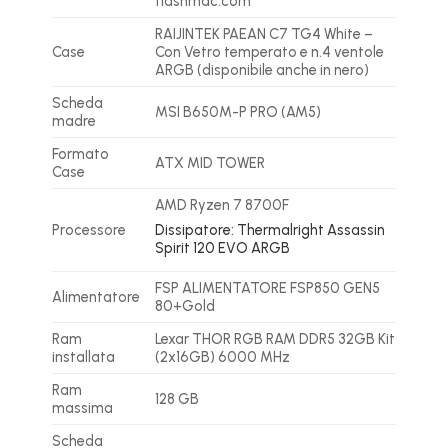
flashmac.com
RAIJINTEK PAEAN C7 TG4 White –
Case
Con Vetro temperato e n.4 ventole
ARGB (disponibile anche in nero)
Scheda
MSI B650M-P PRO (AM5)
madre
Formato
ATX MID TOWER
Case
AMD Ryzen 7 8700F
Processore
Dissipatore: Thermalright Assassin
Spirit 120 EVO ARGB
FSP ALIMENTATORE FSP850 GEN5
Alimentatore
80+Gold
Ram
Lexar THOR RGB RAM DDR5 32GB Kit
installata
(2x16GB) 6000 MHz
Ram
128 GB
massima
Scheda