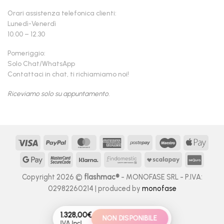
Orari assistenza telefonica clienti:
Lunedì-Venerdì
10.00 – 12.30
Pomeriggio:
Solo Chat/WhatsApp
Contattaci in chat, ti richiamiamo noi!
Riceviamo solo su appuntamento.
Visa
PayPal
MasterCard
American
Postepay
Maestro
Appl
Express
Pay
Google
MasterCard
Klarna
Findomestic
Scalapay
seQur
Pay
2
Copyright 2026 ©
flashmac®
- MONOFASE SRL - P.IVA:
02982260214 | produced by
monofase
1.328,00
€
NON DISPONIBILE
IVA Incl.