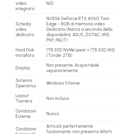
video
N/D
integrata
NVIDIA GeForce RTX 4060 Twin
Scheda
Edge – 8GB di memoria video
video
Dedicata (Marca a seconda della
dedicata
disponibilità: ASUS, ZOTAC, MSI,
PNY, PALIT)
Hard Disk
1TB SSD NVMe Lexar + 1TB SSD MSI
installato
(Totale: 2TB)
Non presente, Acquistabile
Display
separatamente
Sistema
Windows 11 Home
Operativo
Layout
Non inclusa
Tastiera
Condizioni
Nuovo
Esterne
Articolo perfettamente
Condizioni
funzionante, non presenta difetti