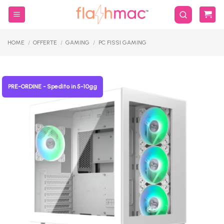
Salta
ai
contenuti
HOME
/
OFFERTE
/
GAMING
/
PC FISSI GAMING
PRE-ORDINE - Spedito in 5-10gg