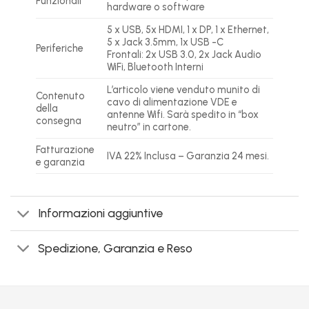
Funzionali
hardware o software
5 x USB, 5x HDMI, 1 x DP, 1 x Ethernet,
5 x Jack 3.5mm, 1x USB -C
Periferiche
Frontali: 2x USB 3.0, 2x Jack Audio
WiFi, Bluetooth Interni
L’articolo viene venduto munito di
Contenuto
cavo di alimentazione VDE e
della
antenne Wifi. Sarà spedito in “box
consegna
neutro” in cartone.
Fatturazione
IVA 22% Inclusa – Garanzia 24 mesi.
e garanzia
Informazioni aggiuntive
Spedizione, Garanzia e Reso