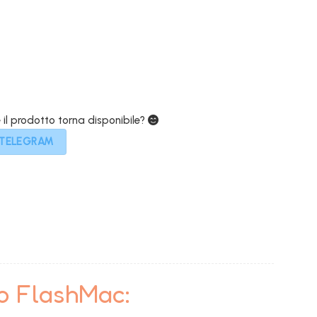
649,00€.
e il prodotto torna disponibile?
 TELEGRAM
to FlashMac: