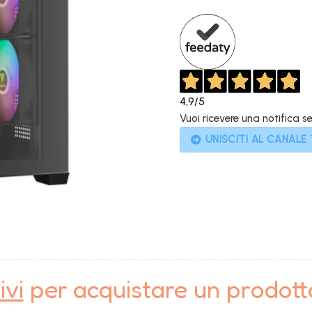
899,00€.
4,9
/5
Vuoi ricevere una notifica s
UNISCITI AL CANALE
ivi
per acquistare un prodot