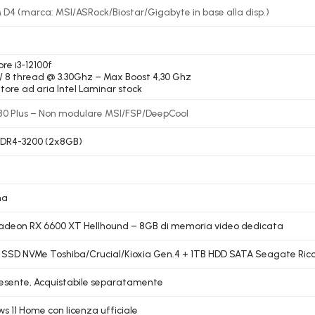
D4 (marca: MSI/ASRock/Biostar/Gigabyte in base alla disp.)
ore i3-12100f
 / 8 thread @ 3.30Ghz – Max Boost 4,30 Ghz
atore ad aria Intel Laminar stock
0 Plus – Non modulare MSI/FSP/DeepCool
DDR4-3200 (2x8GB)
na
deon RX 6600 XT Hellhound – 8GB di memoria video dedicata
 SSD NVMe Toshiba/Crucial/Kioxia Gen.4 + 1TB HDD SATA Seagate Ricon
esente, Acquistabile separatamente
s 11 Home con licenza ufficiale