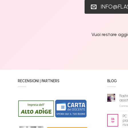
INFO@FL
Vuoi restare aggi
RECENSIONI | PARTNERS
BLOG
flash
assis
Commenti
PC 
06
pia
Apr
riv