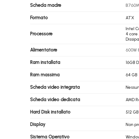
Scheda madre
B760M 
Formato
ATX
Intel C
Processore
4 core
Dissip
Alimentatore
600W 8
Ram installata
16GB 
Ram massima
64 GB
Scheda video integrata
Nessu
Scheda video dedicata
AMD Ra
Hard Disk installato
512 GB
Display
Non pr
Sistema Operativo
Window