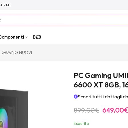
 A RATE
Componenti
B2B
 GAMING NUOVI
PC Gaming UMILE
6600 XT 8GB, 1
Scopri tutti i dettagli d
Il
899,00
€
649,00
€
prezzo
originale
Esaurito
era: