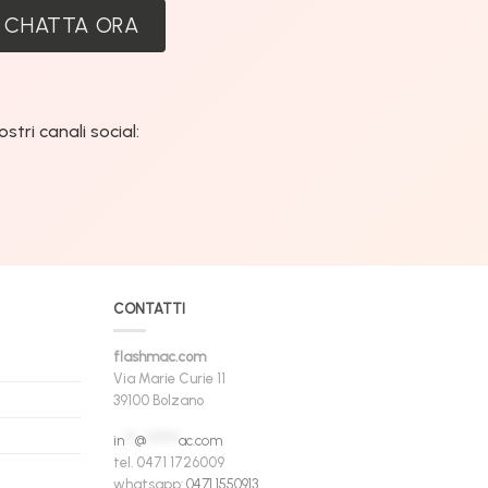
CHATTA ORA
tri canali social:
CONTATTI
flashmac.com
Via Marie Curie 11
39100 Bolzano
in
**
@
******
ac.com
tel. 0471 1726009
whatsapp:
0471 1550913