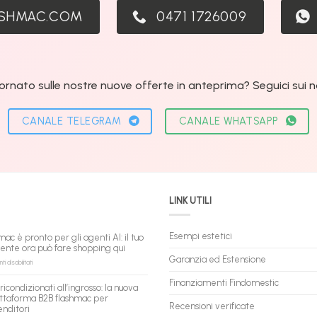
ASHMAC.COM
0471 1726009
ornato sulle nostre nuove offerte in anteprima? Seguici sui nos
CANALE TELEGRAM
CANALE WHATSAPP
LINK UTILI
Esempi estetici
mac è pronto per gli agenti AI: il tuo
tente ora può fare shopping qui
Garanzia ed Estensione
su
 disabilitati
flashmac
è
Finanziamenti Findomestic
ricondizionati all’ingrosso: la nuova
pronto
ttaforma B2B flashmac per
per
Recensioni verificate
enditori
gli