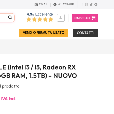
EMAIL
WHATSAPP
CARRELLO
VENDI O PERMUTA USATO
CONTATTI
 (Intel i3 / i5, Radeon RX
6GB RAM, 1.5TB) – NUOVO
el prodotto
Il
IVA Incl.
prezzo
attuale
è: