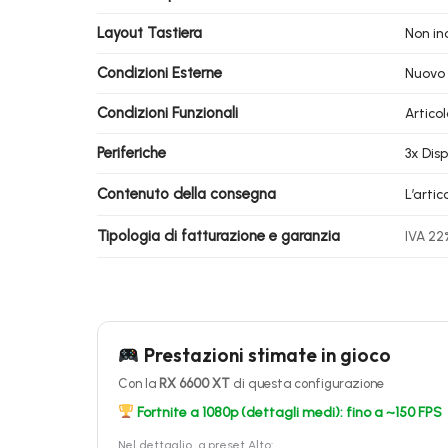
Layout Tastiera
Non in
Condizioni Esterne
Nuovo
Condizioni Funzionali
Artico
Periferiche
3x Disp
Contenuto della consegna
L’arti
Tipologia di fatturazione e garanzia
IVA 22
Prestazioni stimate in gioco
Con la
RX 6600 XT
di questa configurazione
Fortnite a 1080p (dettagli medi): fino a ~150 FPS
Nel dettaglio, a preset Alto: