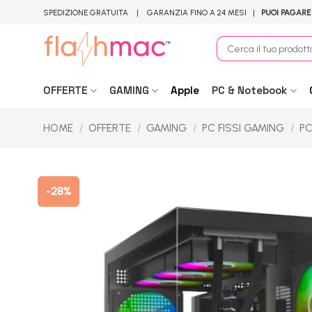
Salta
SPEDIZIONE GRATUITA | GARANZIA FINO A 24 MESI |
PUOI PAGARE
ai
contenuti
Cerca:
OFFERTE
GAMING
Apple
PC & Notebook
HOME
/
OFFERTE
/
GAMING
/
PC FISSI GAMING
/
PC
-28%