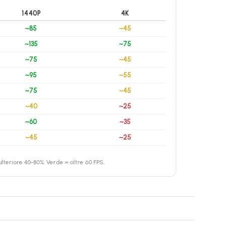
1440P
4K
~85
~45
~135
~75
~75
~45
~95
~55
~75
~45
~40
~25
~60
~35
~45
~25
teriore 40-80%. Verde = oltre 60 FPS.