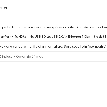
clusa
lo perfettamente funzionante, non presenta difetti hardware o softw
layPort + 1x HDMI + 4x USB 3.0, 2x USB 2.0, 1x Ethernet 1 Gbit +3 jack 3.5
colo viene venduto munito di alimentatore. Sarà spedito in “box neutro” 
% inclusa – Garanzia 24 mesi