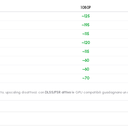
1080P
~125
~195
~115
~120
~115
~60
~60
~70
o, upscaling disattivo): con
DLSS/FSR attivo
le GPU compatibili guadagnano un ul