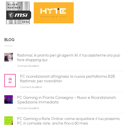
BLOG
flashmac è pronto per gli agenti AI: il tuo assistente ora può
fare shopping qui
su
Commenti disabilitati
flashmac
è
PC ricondizionati all’ingrosso: la nuova piattaforma B2B
pronto
06
flashmac per rivenditori
Apr
per
su
Commenti disabilitati
gli
PC
agenti
ricondizionati
AI:
PC Gaming in Pronta Consegna – Nuovi e Ricondizionati,
all’ingrosso:
il
Spedizione Immediata
la
tuo
su
Commenti disabilitati
nuova
assistente
PC
piattaforma
ora
Gaming
B2B
può
PC Gaming a Rate Online: come acquistare il tuo prossimo
in
flashmac
fare
PC in comode rate, anche fino a 60 mesi
Pronta
per
shopping