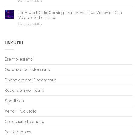
su
Commenti disabilitati
Consegna
rivenditori
qui
PC
–
Gaming
Nuovi
Permuta PC da Gaming: Trasforma il Tuo Vecchio PC in
a
e
Valore con flashmac
Rate
Ricondizionati,
su
Commenti disabilitati
Online:
Spedizione
Permuta
come
Immediata
PC
acquistare
da
il
LINK UTILI
Gaming:
tuo
Trasforma
prossimo
il
PC
Tuo
in
Esempi estetici
Vecchio
comode
PC
rate,
Garanzia ed Estensione
in
anche
Valore
fino
con
Finanziamenti Findomestic
a
flashmac
60
mesi
Recensioni verificate
Spedizioni
Vendi il tuo usato
Condizioni di vendita
Resi e rimborsi