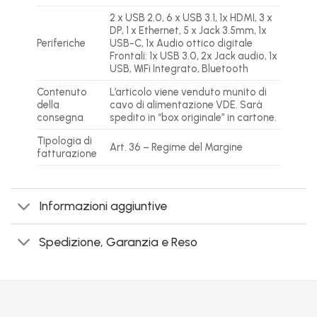
2 x USB 2.0, 6 x USB 3.1, 1x HDMI, 3 x
DP, 1 x Ethernet, 5 x Jack 3.5mm, 1x
Periferiche
USB-C, 1x Audio ottico digitale
Frontali: 1x USB 3.0, 2x Jack audio, 1x
USB,
WiFi Integrato, Bluetooth
Contenuto
L’articolo viene venduto munito di
della
cavo di alimentazione VDE. Sarà
consegna
spedito in “box originale” in cartone.
Tipologia di
Art. 36 – Regime del Margine
fatturazione
Informazioni aggiuntive
Spedizione, Garanzia e Reso