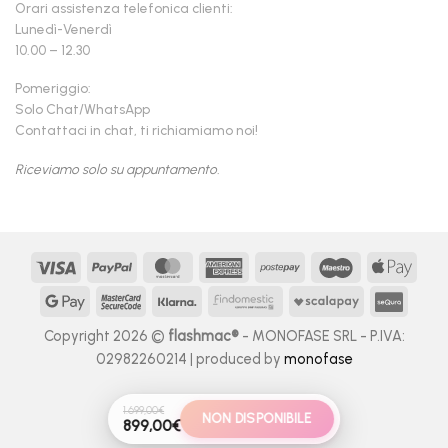
Orari assistenza telefonica clienti:
Lunedì-Venerdì
10.00 – 12.30
Pomeriggio:
Solo Chat/WhatsApp
Contattaci in chat, ti richiamiamo noi!
Riceviamo solo su appuntamento.
Visa
PayPal
MasterCard
American
Postepay
Maestro
Appl
Express
Pay
Google
MasterCard
Klarna
Findomestic
Scalapay
seQur
Pay
2
Copyright 2026 ©
flashmac®
- MONOFASE SRL - P.IVA:
02982260214 | produced by
monofase
1.699,00
€
NON DISPONIBILE
899,00
€
Il prezzo originale era: 1.699,00€.
Il prezzo attuale è: 899,00€.