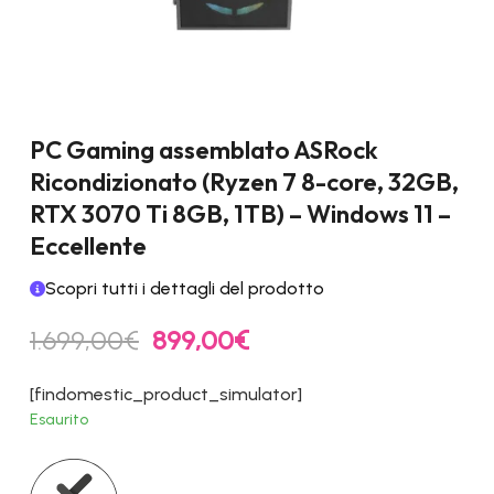
PC Gaming assemblato ASRock
Ricondizionato (Ryzen 7 8-core, 32GB,
RTX 3070 Ti 8GB, 1TB) – Windows 11 –
Eccellente
Scopri tutti i dettagli del prodotto
Il
Il
1.699,00
€
899,00
€
prezzo
prezzo
originale
attuale
[findomestic_product_simulator]
era:
è:
Esaurito
1.699,00€.
899,00€.