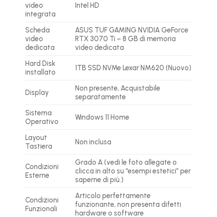
video
Intel HD
integrata
Scheda
ASUS TUF GAMING NVIDIA GeForce
video
RTX 3070 Ti
– 8 GB di memoria
dedicata
video dedicata
Hard Disk
1TB SSD NVMe Lexar NM620 (Nuovo)
installato
Non presente, Acquistabile
Display
separatamente
Sistema
Windows 11 Home
Operativo
Layout
Non inclusa
Tastiera
Grado A (vedi le foto allegate o
Condizioni
clicca in alto su “esempi estetici” per
Esterne
saperne di più.)
Articolo perfettamente
Condizioni
funzionante, non presenta difetti
Funzionali
hardware o software