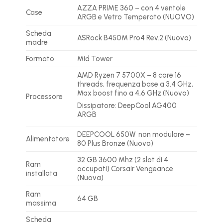
AZZA PRIME 360 – con 4 ventole
Case
ARGB e Vetro Temperato (NUOVO)
Scheda
ASRock B450M Pro4 Rev.2 (Nuova)
madre
Formato
Mid Tower
AMD Ryzen 7 5700X – 8 core 16
threads, frequenza base a 3.4 GHz,
Max boost fino a 4,6 GHz (Nuovo)
Processore
Dissipatore: DeepCool AG400
ARGB
DEEPCOOL 650W non modulare –
Alimentatore
80 Plus Bronze (Nuovo)
32 GB 3600 Mhz (2 slot di 4
Ram
occupati) Corsair Vengeance
installata
(Nuova)
Ram
64 GB
massima
Scheda