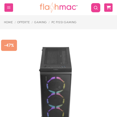
Salta
ai
contenuti
HOME
/
OFFERTE
/
GAMING
/
PC FISSI GAMING
-47%