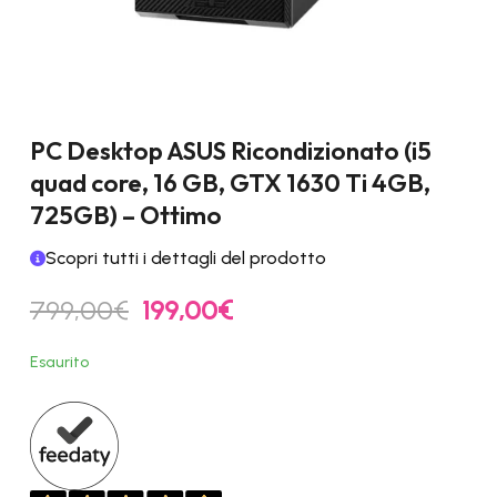
PC Desktop ASUS Ricondizionato (i5
quad core, 16 GB, GTX 1630 Ti 4GB,
725GB) – Ottimo
Scopri tutti i dettagli del prodotto
Il
Il
799,00
€
199,00
€
prezzo
prezzo
originale
attuale
Esaurito
era:
è:
799,00€.
199,00€.