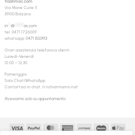
flashmac.com
Via Marie Curie 11
39100 Bolzano
in
**
@
******
ac.com
tel. 0471 1726009
whatsapp:
0471 1550913
Orari assistenza telefonica clienti:
Lunedì-Venerdì
10.00 – 12.30
Pomeriggio:
Solo Chat/WhatsApp
Contattaci in chat, ti richiamiamo noi!
Riceviamo solo su appuntamento.
Visa
PayPal
MasterCard
American
Postepay
Maestro
Appl
Express
Pay