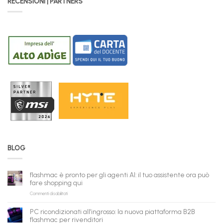
RECENSIONI | PARTNERS
BLOG
flashmac è pronto per gli agenti AI: il tuo assistente ora può
fare shopping qui
su
Commenti disabilitati
flashmac
è
PC ricondizionati all’ingrosso: la nuova piattaforma B2B
pronto
flashmac per rivenditori
per