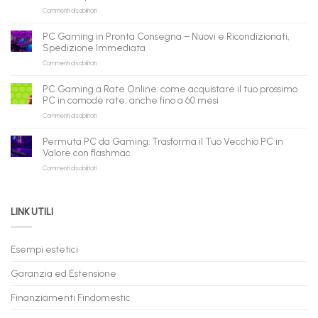
su
Commenti disabilitati
gli
PC
agenti
ricondizionati
AI:
PC Gaming in Pronta Consegna – Nuovi e Ricondizionati,
all’ingrosso:
il
Spedizione Immediata
la
tuo
su
Commenti disabilitati
nuova
assistente
PC
piattaforma
ora
Gaming
B2B
può
PC Gaming a Rate Online: come acquistare il tuo prossimo
in
flashmac
fare
PC in comode rate, anche fino a 60 mesi
Pronta
per
shopping
su
Commenti disabilitati
Consegna
rivenditori
qui
PC
–
Gaming
Nuovi
Permuta PC da Gaming: Trasforma il Tuo Vecchio PC in
a
e
Valore con flashmac
Rate
Ricondizionati,
su
Commenti disabilitati
Online:
Spedizione
Permuta
come
Immediata
PC
acquistare
da
il
LINK UTILI
Gaming:
tuo
Trasforma
prossimo
il
PC
Tuo
in
Esempi estetici
Vecchio
comode
PC
rate,
Garanzia ed Estensione
in
anche
Valore
fino
con
Finanziamenti Findomestic
a
flashmac
60
mesi