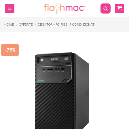
Salta
ai
contenuti
HOME
/
OFFERTE
/
DESKTOP - PC FISSI RICONDIZIONATI
-75%