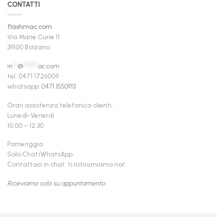
CONTATTI
flashmac.com
Via Marie Curie 11
39100 Bolzano
in
**
@
******
ac.com
tel. 0471 1726009
whatsapp:
0471 1550913
Orari assistenza telefonica clienti:
Lunedì-Venerdì
10.00 – 12.30
Pomeriggio:
Solo Chat/WhatsApp
Contattaci in chat, ti richiamiamo noi!
Riceviamo solo su appuntamento.