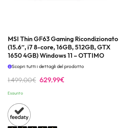
MSI Thin GF63 Gaming Ricondizionato
(15.6″, i7 8-core, 16GB, 512GB, GTX
1650 4GB) Windows 11 – OTTIMO
Scopri tutti i dettagli del prodotto
Il
Il
1.499,00
€
629,99
€
prezzo
prezzo
originale
attuale
Esaurito
era:
è:
1.499,00€.
629,99€.