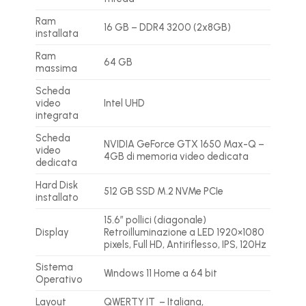
Ram
16 GB – DDR4 3200 (2x8GB)
installata
Ram
64 GB
massima
Scheda
video
Intel UHD
integrata
Scheda
NVIDIA GeForce GTX 1650 Max-Q –
video
4GB di memoria video dedicata
dedicata
Hard Disk
512 GB SSD M.2 NVMe PCIe
installato
15.6″ pollici (diagonale)
Display
Retroilluminazione a LED 1920×1080
pixels, Full HD, Antiriflesso, IPS, 120Hz
Sistema
Windows 11 Home a 64 bit
Operativo
Layout
QWERTY IT – Italiana,