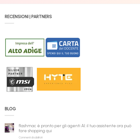
RECENSIONI | PARTNERS
BLOG
flashmac è pronto per gli agenti AI: il tuo assistente ora può
fare shopping qui
su
Commenti disabilitati