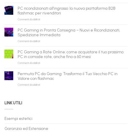
flashmac
è
PC ricondizionati all’ingrosso: la nuova piattaforma B2B
pronto
flashmac per rivenditori
per
su
Commenti disabilitati
gli
PC
agenti
ricondizionati
AI:
PC Gaming in Pronta Consegna – Nuovi e Ricondizionati,
all’ingrosso:
il
Spedizione Immediata
la
tuo
su
Commenti disabilitati
nuova
assistente
PC
piattaforma
ora
Gaming
B2B
può
PC Gaming a Rate Online: come acquistare il tuo prossimo
in
flashmac
fare
PC in comode rate, anche fino a 60 mesi
Pronta
per
shopping
su
Commenti disabilitati
Consegna
rivenditori
qui
PC
–
Gaming
Nuovi
Permuta PC da Gaming: Trasforma il Tuo Vecchio PC in
a
e
Valore con flashmac
Rate
Ricondizionati,
su
Commenti disabilitati
Online:
Spedizione
Permuta
come
Immediata
PC
acquistare
da
il
LINK UTILI
Gaming:
tuo
Trasforma
prossimo
il
PC
Tuo
in
Esempi estetici
Vecchio
comode
PC
rate,
Garanzia ed Estensione
in
anche