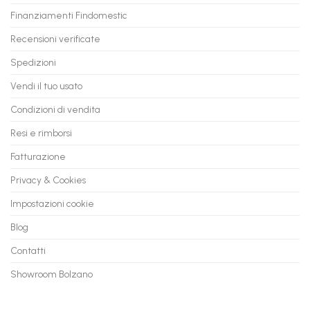
Valore
fino
con
Finanziamenti Findomestic
a
flashmac
60
mesi
Recensioni verificate
Spedizioni
Vendi il tuo usato
Condizioni di vendita
Resi e rimborsi
Fatturazione
Privacy & Cookies
Impostazioni cookie
Blog
Contatti
Showroom Bolzano