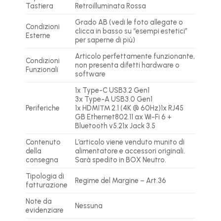
Tastiera
Retroilluminata Rossa
Grado AB (vedi le foto allegate o
Condizioni
clicca in basso su “esempi estetici”
Esterne
per saperne di più)
Articolo perfettamente funzionante,
Condizioni
non presenta difetti hardware o
Funzionali
software
1x Type-C USB3.2 Gen1
3x Type-A USB3.0 Gen1
Periferiche
1x HDMI™ 2.1 (4K @ 60Hz)1x RJ45
GB Ethernet802.11 ax Wi-Fi 6 +
Bluetooth v5.21x Jack 3.5
Contenuto
L’articolo viene venduto munito di
della
alimentatore e accessori originali.
consegna
Sarà spedito in BOX Neutro.
Tipologia di
Regime del Margine – Art.36
fatturazione
Note da
Nessuna
evidenziare