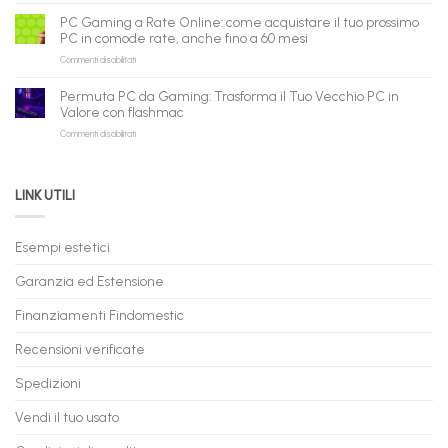
piattaforma
ora
Gaming
B2B
può
PC Gaming a Rate Online: come acquistare il tuo prossimo
in
flashmac
fare
PC in comode rate, anche fino a 60 mesi
Pronta
per
shopping
su
Commenti disabilitati
Consegna
rivenditori
qui
PC
–
Gaming
Nuovi
Permuta PC da Gaming: Trasforma il Tuo Vecchio PC in
a
e
Valore con flashmac
Rate
Ricondizionati,
su
Commenti disabilitati
Online:
Spedizione
Permuta
come
Immediata
PC
acquistare
da
il
LINK UTILI
Gaming:
tuo
Trasforma
prossimo
il
PC
Tuo
in
Esempi estetici
Vecchio
comode
PC
rate,
Garanzia ed Estensione
in
anche
Valore
fino
con
Finanziamenti Findomestic
a
flashmac
60
mesi
Recensioni verificate
Spedizioni
Vendi il tuo usato