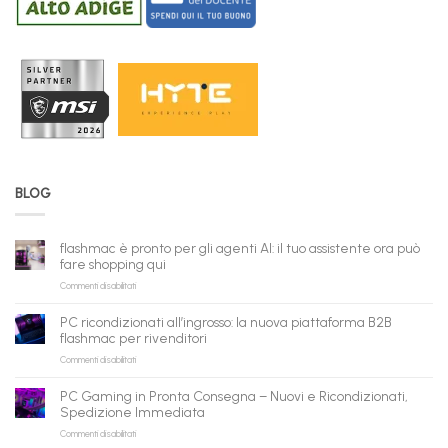
BLOG
flashmac è pronto per gli agenti AI: il tuo assistente ora può
fare shopping qui
su
Commenti disabilitati
flashmac
è
PC ricondizionati all’ingrosso: la nuova piattaforma B2B
pronto
flashmac per rivenditori
per
su
Commenti disabilitati
gli
PC
agenti
ricondizionati
AI:
PC Gaming in Pronta Consegna – Nuovi e Ricondizionati,
all’ingrosso:
il
Spedizione Immediata
la
tuo
su
Commenti disabilitati
nuova
assistente
PC