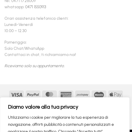
tel. 0471 1726009
whatsapp:
0471 1550913
Orari assistenza telefonica clienti:
Lunedì-Venerdì
10.00 – 12.30
Pomeriggio:
Solo Chat/WhatsApp
Contattaci in chat, ti richiamiamo noi!
Riceviamo solo su appuntamento.
Visa
PayPal
MasterCard
American
Postepay
Maestro
Appl
Express
Pay
Google
MasterCard
Klarna
Findomestic
Scalapay
seQur
Diamo valore alla tua privacy
Pay
2
Copyright 2026 ©
flashmac®
- MONOFASE SRL - P.IVA:
Utilizziamo i cookie per migliorare la tua esperienza di
02982260214 | produced by
monofase
navigazione, offrirti pubblicità o contenuti personalizzati e
analizzare il nostro traffico. Cliccando “Accetta tutti”,