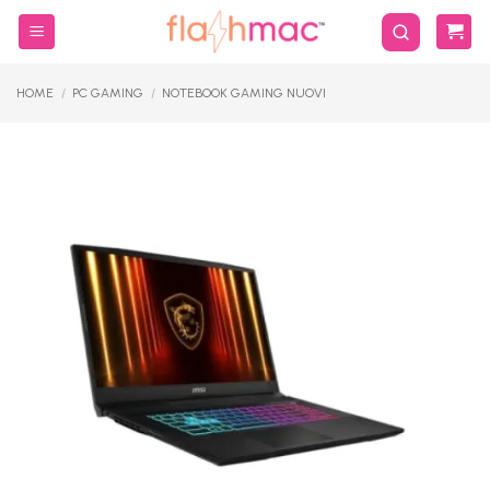
Salta
ai
contenuti
HOME
/
PC GAMING
/
NOTEBOOK GAMING NUOVI