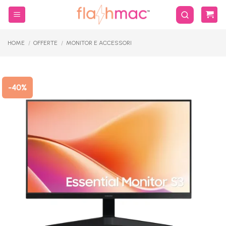
Salta
ai
contenuti
HOME
/
OFFERTE
/
MONITOR E ACCESSORI
-40%