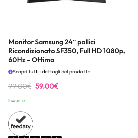
Monitor Samsung 24″ pollici
Ricondizionato SF350, Full HD 1080p,
60Hz – Ottimo
Scopri tutti i dettagli del prodotto
Il
Il
99,00
€
59,00
€
prezzo
prezzo
originale
attuale
Esaurito
era:
è:
99,00€.
59,00€.