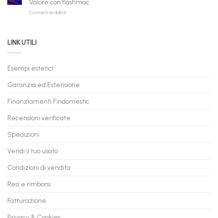
Valore con flashmac
Rate
Ricondizionati,
su
Commenti disabilitati
Online:
Spedizione
Permuta
come
Immediata
PC
acquistare
da
il
LINK UTILI
Gaming:
tuo
Trasforma
prossimo
il
PC
Tuo
in
Esempi estetici
Vecchio
comode
PC
rate,
Garanzia ed Estensione
in
anche
Valore
fino
con
Finanziamenti Findomestic
a
flashmac
60
mesi
Recensioni verificate
Spedizioni
Vendi il tuo usato
Condizioni di vendita
Resi e rimborsi
Fatturazione
Privacy & Cookies