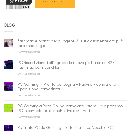
BLOG
flashmac è pronto per gli agenti AI: il tuo assistente ora può
fare shopping qui
su
Commenti disabilitati
flashmac
è
PC ricondizionati all’ingrosso: la nuova piattaforma B2B
pronto
flashmac per rivenditori
per
su
Commenti disabilitati
gli
PC
agenti
ricondizionati
AI:
PC Gaming in Pronta Consegna – Nuovi e Ricondizionati,
all’ingrosso:
il
Spedizione Immediata
la
tuo
su
Commenti disabilitati
nuova
assistente
PC
piattaforma
ora
Gaming
B2B
può
PC Gaming a Rate Online: come acquistare il tuo prossimo
in
flashmac
fare
PC in comode rate, anche fino a 60 mesi
Pronta
per
shopping
su
Commenti disabilitati
Consegna
rivenditori
qui
PC
–
Gaming
Nuovi
Permuta PC da Gaming: Trasforma il Tuo Vecchio PC in
a
e