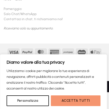
Pomeriggio:
Solo Chat/WhatsApp
Contattaci in chat, ti richiamiamo noi!
Riceviamo solo su appuntamento.
Visa
PayPal
MasterCard
American
Postepay
Maestro
Appl
Express
Pay
Google
MasterCard
Klarna
Findomestic
Scalapay
seQur
Diamo valore alla tua privacy
Pay
2
Copyright 2026 ©
flashmac®
- MONOFASE SRL - P.IVA:
Utilizziamo i cookie per migliorare la tua esperienza di
02982260214 | produced by
monofase
navigazione, offrirti pubblicità o contenuti personalizzati e
analizzare il nostro traffico. Cliccando “Accetta tutti”,
Recedere dal contratto qui
acconsenti al nostro utilizzo dei cookie.
99,00
€
NON DISPONIBILE
Personalizza
ACCETTA TUTTI
RICERCHE DI TENDENZA
59,00
€
Il prezzo originale era: 99,00€.
Il prezzo attuale è: 59,00€.