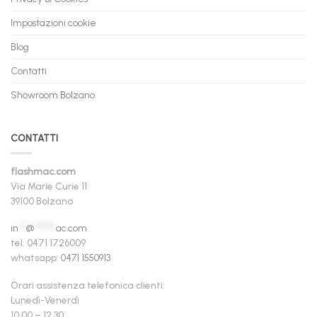
Impostazioni cookie
Blog
Contatti
Showroom Bolzano
CONTATTI
flashmac.com
Via Marie Curie 11
39100 Bolzano
in
**
@
******
ac.com
tel. 0471 1726009
whatsapp:
0471 1550913
Orari assistenza telefonica clienti:
Lunedì-Venerdì
10.00 – 12.30